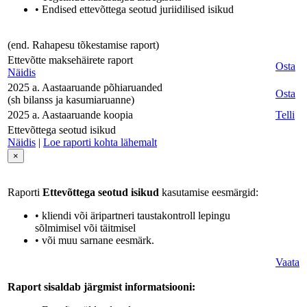
• Endised ettevõttega seotud juriidilised isikud
(end. Rahapesu tõkestamise raport)
Ettevõtte maksehäirete raport
Osta
Näidis
2025 a. Aastaaruande põhiaruanded
Osta
(sh bilanss ja kasumiaruanne)
2025 a. Aastaaruande koopia
Telli
Ettevõttega seotud isikud
Näidis
|
Loe raporti kohta lähemalt
×
Raporti
Ettevõttega seotud isikud
kasutamise eesmärgid:
• kliendi või äripartneri taustakontroll lepingu
sõlmimisel või täitmisel
• või muu sarnane eesmärk.
Vaata
Raport sisaldab järgmist informatsiooni: