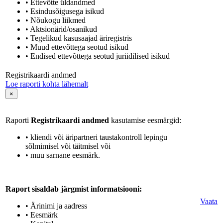
• Ettevõtte üldandmed
• Esindusõigusega isikud
• Nõukogu liikmed
• Aktsionärid/osanikud
• Tegelikud kasusaajad äriregistris
• Muud ettevõttega seotud isikud
• Endised ettevõttega seotud juriidilised isikud
Registrikaardi andmed
Loe raporti kohta lähemalt
×
Raporti
Registrikaardi andmed
kasutamise eesmärgid:
• kliendi või äripartneri taustakontroll lepingu
sõlmimisel või täitmisel või
• muu sarnane eesmärk.
Raport sisaldab järgmist informatsiooni:
Vaata
• Ärinimi ja aadress
• Eesmärk