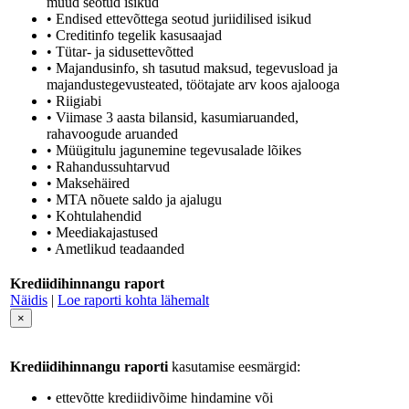
muud seotud isikud
• Endised ettevõttega seotud juriidilised isikud
• Creditinfo tegelik kasusaajad
• Tütar- ja sidusettevõtted
• Majandusinfo, sh tasutud maksud, tegevusload ja
majandustegevusteated, töötajate arv koos ajalooga
• Riigiabi
• Viimase 3 aasta bilansid, kasumiaruanded,
rahavoogude aruanded
• Müügitulu jagunemine tegevusalade lõikes
• Rahandussuhtarvud
• Maksehäired
• MTA nõuete saldo ja ajalugu
• Kohtulahendid
• Meediakajastused
• Ametlikud teadaanded
Krediidihinnangu raport
Näidis
|
Loe raporti kohta lähemalt
×
Krediidihinnangu raporti
kasutamise eesmärgid:
• ettevõtte krediidivõime hindamine või