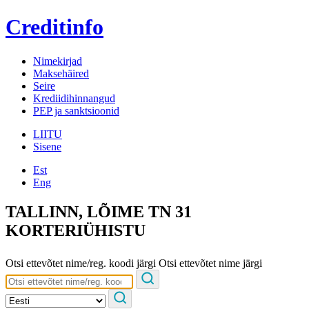
Creditinfo
Nimekirjad
Maksehäired
Seire
Krediidihinnangud
PEP ja sanktsioonid
LIITU
Sisene
Est
Eng
TALLINN, LÕIME TN 31
KORTERIÜHISTU
Otsi ettevõtet nime/reg. koodi järgi
Otsi ettevõtet nime järgi