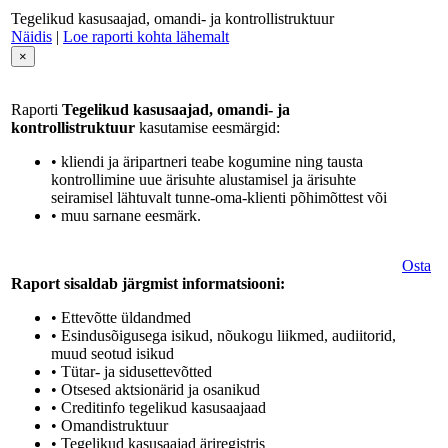
Tegelikud kasusaajad, omandi- ja kontrollistruktuur
Näidis
|
Loe raporti kohta lähemalt
×
Raporti
Tegelikud kasusaajad, omandi- ja
kontrollistruktuur
kasutamise eesmärgid:
• kliendi ja äripartneri teabe kogumine ning tausta
kontrollimine uue ärisuhte alustamisel ja ärisuhte
seiramisel lähtuvalt tunne-oma-klienti põhimõttest või
• muu sarnane eesmärk.
Osta
Raport sisaldab järgmist informatsiooni:
• Ettevõtte üldandmed
• Esindusõigusega isikud, nõukogu liikmed, audiitorid,
muud seotud isikud
• Tütar- ja sidusettevõtted
• Otsesed aktsionärid ja osanikud
• Creditinfo tegelikud kasusaajaad
• Omandistruktuur
• Tegelikud kasusaajad äriregistris