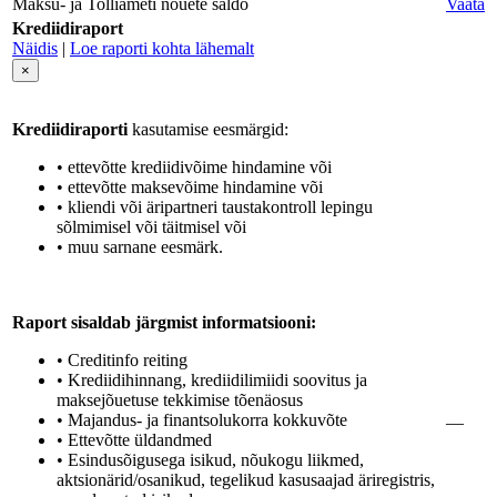
Maksu- ja Tolliameti nõuete saldo
Vaata
Krediidiraport
Näidis
|
Loe raporti kohta lähemalt
×
Krediidiraporti
kasutamise eesmärgid:
• ettevõtte krediidivõime hindamine või
• ettevõtte maksevõime hindamine või
• kliendi või äripartneri taustakontroll lepingu
sõlmimisel või täitmisel või
• muu sarnane eesmärk.
Raport sisaldab järgmist informatsiooni:
• Creditinfo reiting
• Krediidihinnang, krediidilimiidi soovitus ja
maksejõuetuse tekkimise tõenäosus
• Majandus- ja finantsolukorra kokkuvõte
—
• Ettevõtte üldandmed
• Esindusõigusega isikud, nõukogu liikmed,
aktsionärid/osanikud, tegelikud kasusaajad äriregistris,