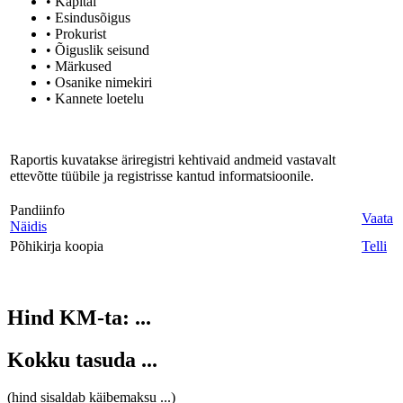
• Kapital
• Esindusõigus
• Prokurist
• Õiguslik seisund
• Märkused
• Osanike nimekiri
• Kannete loetelu
Raportis kuvatakse äriregistri kehtivaid andmeid vastavalt
ettevõtte tüübile ja registrisse kantud informatsioonile.
Pandiinfo
Vaata
Näidis
Põhikirja koopia
Telli
Hind KM-ta:
...
Kokku tasuda
...
(hind sisaldab käibemaksu
...
)