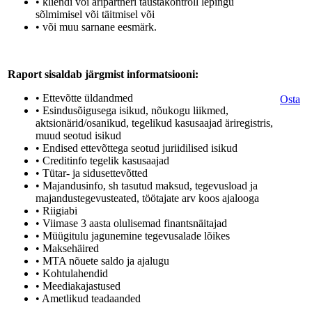
• kliendi või äripartneri taustakontroll lepingu
sõlmimisel või täitmisel või
• või muu sarnane eesmärk.
Raport sisaldab järgmist informatsiooni:
• Ettevõtte üldandmed
Osta
• Esindusõigusega isikud, nõukogu liikmed,
aktsionärid/osanikud, tegelikud kasusaajad äriregistris,
muud seotud isikud
• Endised ettevõttega seotud juriidilised isikud
• Creditinfo tegelik kasusaajad
• Tütar- ja sidusettevõtted
• Majandusinfo, sh tasutud maksud, tegevusload ja
majandustegevusteated, töötajate arv koos ajalooga
• Riigiabi
• Viimase 3 aasta olulisemad finantsnäitajad
• Müügitulu jagunemine tegevusalade lõikes
• Maksehäired
• MTA nõuete saldo ja ajalugu
• Kohtulahendid
• Meediakajastused
• Ametlikud teadaanded