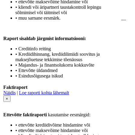
• ettevõtte maksevõime hindamine või
• kliendi või äripartneri taustakontroll lepingu
sõlmimisel või täitmisel või
• muu sarnane eesmärk.
—
Raport sisaldab järgmist informatsiooni:
• Creditinfo reiting
• Krediidihinnang, krediidilimiidi soovitus ja
maksejõuetuse tekkimise tõenäosus
• Majandus- ja finantsolukorra kokkuvõte
• Ettevõtte üldandmed
• Esindusõigusega isikud
Faktiraport
Näidis
|
Loe raporti kohta lähemalt
×
Ettevõtte faktiraporti
kasutamise eesmärgid:
• ettevõtte krediidivõime hindamine või
• ettevõtte maksevõime hindamine või