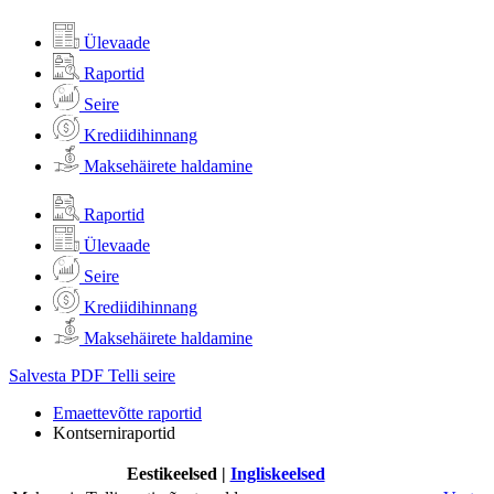
Ülevaade
Raportid
Seire
Krediidihinnang
Maksehäirete haldamine
Raportid
Ülevaade
Seire
Krediidihinnang
Maksehäirete haldamine
Salvesta PDF
Telli seire
Emaettevõtte raportid
Kontserniraportid
Eestikeelsed
|
Ingliskeelsed