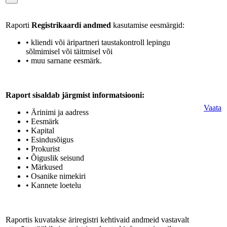
Raporti
Registrikaardi andmed
kasutamise eesmärgid:
• kliendi või äripartneri taustakontroll lepingu
sõlmimisel või täitmisel või
• muu sarnane eesmärk.
Raport sisaldab järgmist informatsiooni:
Vaata
• Ärinimi ja aadress
• Eesmärk
• Kapital
• Esindusõigus
• Prokurist
• Õiguslik seisund
• Märkused
• Osanike nimekiri
• Kannete loetelu
Raportis kuvatakse äriregistri kehtivaid andmeid vastavalt