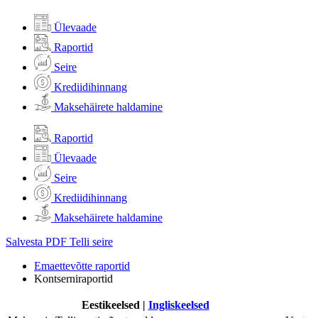
Ülevaade
Raportid
Seire
Krediidihinnang
Maksehäirete haldamine
Raportid
Ülevaade
Seire
Krediidihinnang
Maksehäirete haldamine
Salvesta PDF
Telli seire
Emaettevõtte raportid
Kontserniraportid
Eestikeelsed
|
Ingliskeelsed