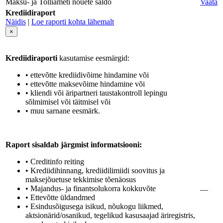
Maksu- ja Tolliameti nõuete saldo
Vaata
Krediidiraport
Näidis
|
Loe raporti kohta lähemalt
×
Krediidiraporti
kasutamise eesmärgid:
• ettevõtte krediidivõime hindamine või
• ettevõtte maksevõime hindamine või
• kliendi või äripartneri taustakontroll lepingu
sõlmimisel või täitmisel või
• muu sarnane eesmärk.
Raport sisaldab järgmist informatsiooni:
• Creditinfo reiting
• Krediidihinnang, krediidilimiidi soovitus ja
maksejõuetuse tekkimise tõenäosus
• Majandus- ja finantsolukorra kokkuvõte
—
• Ettevõtte üldandmed
• Esindusõigusega isikud, nõukogu liikmed,
aktsionärid/osanikud, tegelikud kasusaajad äriregistris,