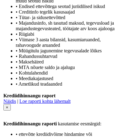
muud seotud isikud
• Endised ettevõttega seotud juriidilised isikud
• Creditinfo tegelik kasusaajad
• Tütar- ja sidusettevõtted
• Majandusinfo, sh tasutud maksud, tegevusload ja
majandustegevusteated, töötajate arv koos ajalooga
• Riigiabi
• Viimase 3 aasta bilansid, kasumiaruanded,
rahavoogude aruanded
• Müügitulu jagunemine tegevusalade lõikes
• Rahandussuhtarvud
• Maksehäired
• MTA nõuete saldo ja ajalugu
• Kohtulahendid
• Meediakajastused
• Ametlikud teadaanded
Krediidihinnangu raport
Näidis
|
Loe raporti kohta lähemalt
×
Krediidihinnangu raporti
kasutamise eesmärgid:
• ettevõtte krediidivõime hindamine või