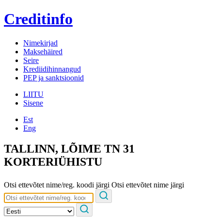
Creditinfo
Nimekirjad
Maksehäired
Seire
Krediidihinnangud
PEP ja sanktsioonid
LIITU
Sisene
Est
Eng
TALLINN, LÕIME TN 31
KORTERIÜHISTU
Otsi ettevõtet nime/reg. koodi järgi
Otsi ettevõtet nime järgi