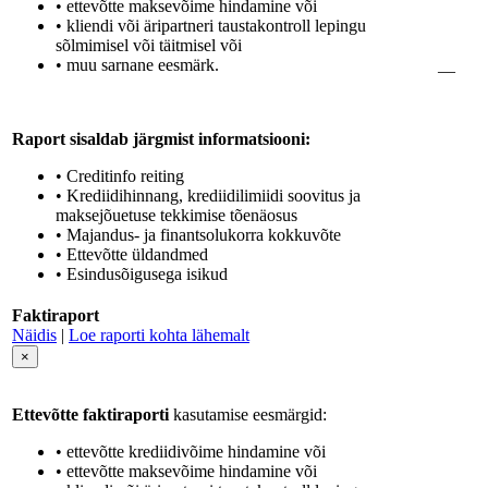
• ettevõtte maksevõime hindamine või
• kliendi või äripartneri taustakontroll lepingu
sõlmimisel või täitmisel või
• muu sarnane eesmärk.
—
Raport sisaldab järgmist informatsiooni:
• Creditinfo reiting
• Krediidihinnang, krediidilimiidi soovitus ja
maksejõuetuse tekkimise tõenäosus
• Majandus- ja finantsolukorra kokkuvõte
• Ettevõtte üldandmed
• Esindusõigusega isikud
Faktiraport
Näidis
|
Loe raporti kohta lähemalt
×
Ettevõtte faktiraporti
kasutamise eesmärgid:
• ettevõtte krediidivõime hindamine või
• ettevõtte maksevõime hindamine või