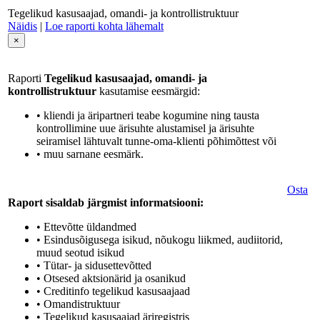
Tegelikud kasusaajad, omandi- ja kontrollistruktuur
Näidis
|
Loe raporti kohta lähemalt
×
Raporti
Tegelikud kasusaajad, omandi- ja
kontrollistruktuur
kasutamise eesmärgid:
• kliendi ja äripartneri teabe kogumine ning tausta
kontrollimine uue ärisuhte alustamisel ja ärisuhte
seiramisel lähtuvalt tunne-oma-klienti põhimõttest või
• muu sarnane eesmärk.
Osta
Raport sisaldab järgmist informatsiooni:
• Ettevõtte üldandmed
• Esindusõigusega isikud, nõukogu liikmed, audiitorid,
muud seotud isikud
• Tütar- ja sidusettevõtted
• Otsesed aktsionärid ja osanikud
• Creditinfo tegelikud kasusaajaad
• Omandistruktuur
• Tegelikud kasusaajad äriregistris