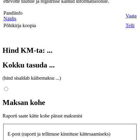
ettevõtte tüübile ja registrisse kantud informatsioonile.
Pandiinfo
Vaata
Näidis
Põhikirja koopia
Telli
Hind KM-ta:
...
Kokku tasuda
...
(hind sisaldab käibemaksu
...
)
Maksan kohe
Raporti saate kätte kohe pärast maksmist
E-post
(raporti ja tellimuse kinnituse kättesaamiseks)