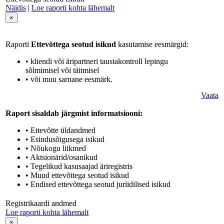
Näidis
|
Loe raporti kohta lähemalt
×
Raporti
Ettevõttega seotud isikud
kasutamise eesmärgid:
• kliendi või äripartneri taustakontroll lepingu
sõlmimisel või täitmisel
• või muu sarnane eesmärk.
Vaata
Raport sisaldab järgmist informatsiooni:
• Ettevõtte üldandmed
• Esindusõigusega isikud
• Nõukogu liikmed
• Aktsionärid/osanikud
• Tegelikud kasusaajad äriregistris
• Muud ettevõttega seotud isikud
• Endised ettevõttega seotud juriidilised isikud
Registrikaardi andmed
Loe raporti kohta lähemalt
×