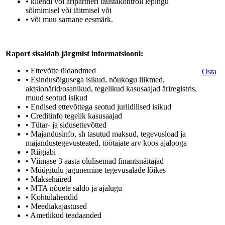
• kliendi või äripartneri taustakontroll lepingu
sõlmimisel või täitmisel või
• või muu sarnane eesmärk.
Raport sisaldab järgmist informatsiooni:
• Ettevõtte üldandmed
Osta
• Esindusõigusega isikud, nõukogu liikmed,
aktsionärid/osanikud, tegelikud kasusaajad äriregistris,
muud seotud isikud
• Endised ettevõttega seotud juriidilised isikud
• Creditinfo tegelik kasusaajad
• Tütar- ja sidusettevõtted
• Majandusinfo, sh tasutud maksud, tegevusload ja
majandustegevusteated, töötajate arv koos ajalooga
• Riigiabi
• Viimase 3 aasta olulisemad finantsnäitajad
• Müügitulu jagunemine tegevusalade lõikes
• Maksehäired
• MTA nõuete saldo ja ajalugu
• Kohtulahendid
• Meediakajastused
• Ametlikud teadaanded