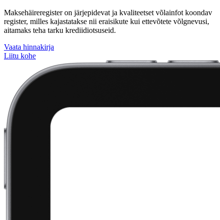
Maksehäireregister on järjepidevat ja kvaliteetset võlainfot koondav
register, milles kajastatakse nii eraisikute kui ettevõtete võlgnevusi,
aitamaks teha tarku krediidiotsuseid.
Vaata hinnakirja
Liitu kohe