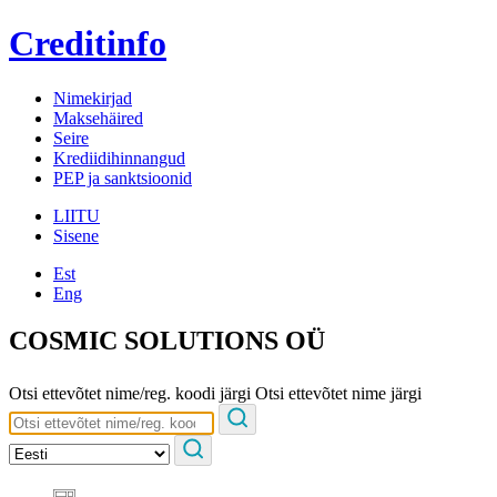
Creditinfo
Nimekirjad
Maksehäired
Seire
Krediidihinnangud
PEP ja sanktsioonid
LIITU
Sisene
Est
Eng
COSMIC SOLUTIONS OÜ
Otsi ettevõtet nime/reg. koodi järgi
Otsi ettevõtet nime järgi