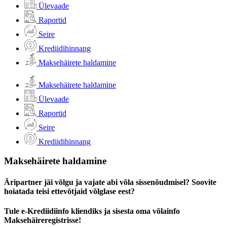
Ülevaade
Raportid
Seire
Krediidihinnang
Maksehäirete haldamine
Maksehäirete haldamine
Ülevaade
Raportid
Seire
Krediidihinnang
Maksehäirete haldamine
Äripartner jäi võlgu ja vajate abi võla sissenõudmisel? Soovite
hoiatada teisi ettevõtjaid võlglase eest?
Tule e-Krediidiinfo kliendiks ja sisesta oma võlainfo
Maksehäireregistrisse!