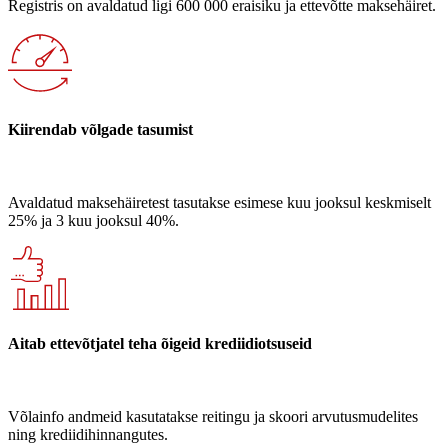
Registris on avaldatud ligi 600 000 eraisiku ja ettevõtte maksehäiret.
Kiirendab võlgade tasumist
Avaldatud maksehäiretest tasutakse esimese kuu jooksul keskmiselt
25% ja 3 kuu jooksul 40%.
Aitab ettevõtjatel teha õigeid krediidiotsuseid
Võlainfo andmeid kasutatakse reitingu ja skoori arvutusmudelites
ning krediidihinnangutes.