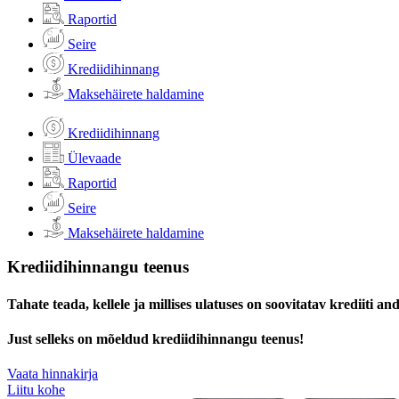
Raportid
Seire
Krediidihinnang
Maksehäirete haldamine
Krediidihinnang
Ülevaade
Raportid
Seire
Maksehäirete haldamine
Krediidihinnangu teenus
Tahate teada, kellele ja millises ulatuses on soovitatav krediiti a
Just selleks on mõeldud krediidihinnangu teenus!
Vaata hinnakirja
Liitu kohe