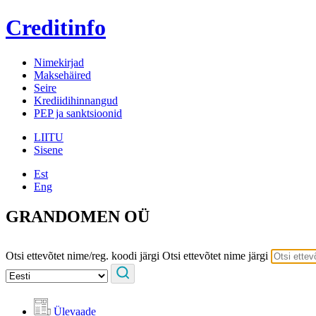
Creditinfo
Nimekirjad
Maksehäired
Seire
Krediidihinnangud
PEP ja sanktsioonid
LIITU
Sisene
Est
Eng
GRANDOMEN OÜ
Otsi ettevõtet nime/reg. koodi järgi
Otsi ettevõtet nime järgi
Ülevaade