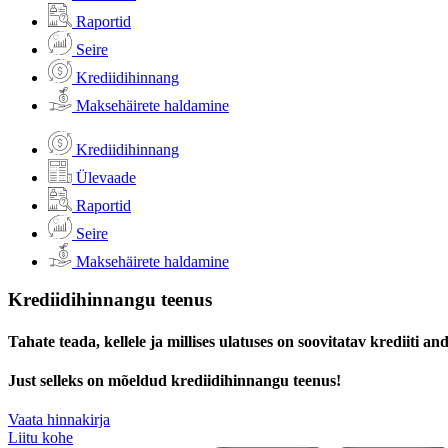
Raportid
Seire
Krediidihinnang
Maksehäirete haldamine
Krediidihinnang
Ülevaade
Raportid
Seire
Maksehäirete haldamine
Krediidihinnangu teenus
Tahate teada, kellele ja millises ulatuses on soovitatav krediiti a
Just selleks on mõeldud krediidihinnangu teenus!
Vaata hinnakirja
Liitu kohe