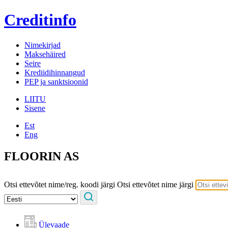
Creditinfo
Nimekirjad
Maksehäired
Seire
Krediidihinnangud
PEP ja sanktsioonid
LIITU
Sisene
Est
Eng
FLOORIN AS
Otsi ettevõtet nime/reg. koodi järgi
Otsi ettevõtet nime järgi
Ülevaade