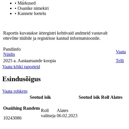
• Märkused
• Osanike nimekiri
• Kannete loetelu
Raportis kuvatakse äriregistri kehtivaid andmeid vastavalt
ettevõtte tüübile ja registrisse kantud informatsioonile.
Pandiinfo
Vaata
Näidis
2025 a. Aastaaruande koopia
Telli
Vaata kõiki raporteid
Esindusõigus
Vaata rohkem
Seotud isik
Seotud isik
Roll
Alates
Osaühing Randem
Roll
Alates
valitseja
06.02.2023
10243086