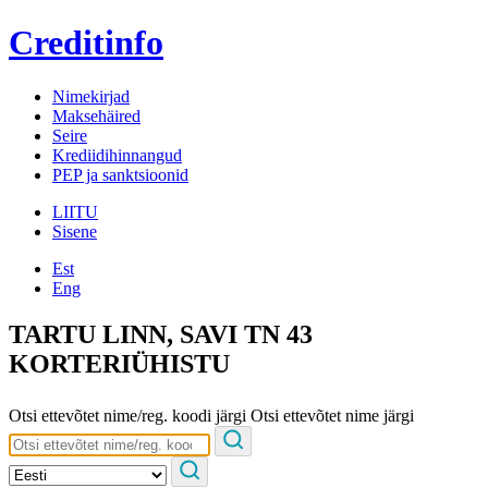
Creditinfo
Nimekirjad
Maksehäired
Seire
Krediidihinnangud
PEP ja sanktsioonid
LIITU
Sisene
Est
Eng
TARTU LINN, SAVI TN 43
KORTERIÜHISTU
Otsi ettevõtet nime/reg. koodi järgi
Otsi ettevõtet nime järgi