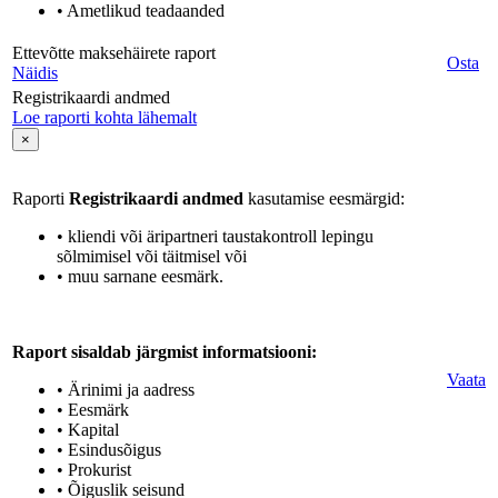
• Ametlikud teadaanded
Ettevõtte maksehäirete raport
Osta
Näidis
Registrikaardi andmed
Loe raporti kohta lähemalt
×
Raporti
Registrikaardi andmed
kasutamise eesmärgid:
• kliendi või äripartneri taustakontroll lepingu
sõlmimisel või täitmisel või
• muu sarnane eesmärk.
Raport sisaldab järgmist informatsiooni:
Vaata
• Ärinimi ja aadress
• Eesmärk
• Kapital
• Esindusõigus
• Prokurist
• Õiguslik seisund