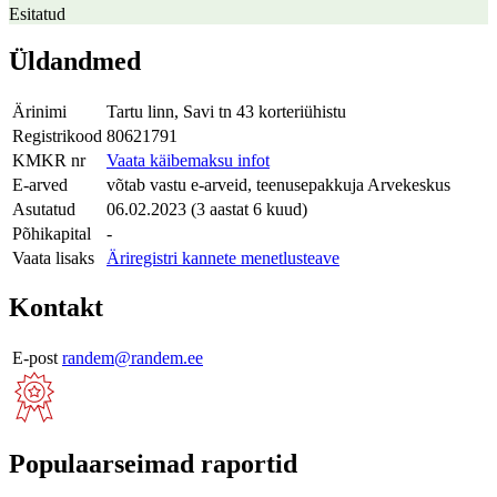
Esitatud
Üldandmed
Ärinimi
Tartu linn, Savi tn 43 korteriühistu
Registrikood
80621791
KMKR nr
Vaata käibemaksu infot
E-arved
võtab vastu e-arveid, teenusepakkuja Arvekeskus
Asutatud
06.02.2023 (3 aastat 6 kuud)
Põhikapital
-
Vaata lisaks
Äriregistri kannete menetlusteave
Kontakt
E-post
randem@randem.ee
Populaarseimad raportid