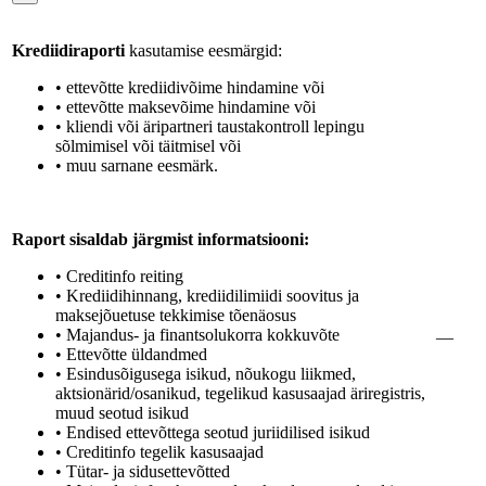
Krediidiraporti
kasutamise eesmärgid:
• ettevõtte krediidivõime hindamine või
• ettevõtte maksevõime hindamine või
• kliendi või äripartneri taustakontroll lepingu
sõlmimisel või täitmisel või
• muu sarnane eesmärk.
Raport sisaldab järgmist informatsiooni:
• Creditinfo reiting
• Krediidihinnang, krediidilimiidi soovitus ja
maksejõuetuse tekkimise tõenäosus
• Majandus- ja finantsolukorra kokkuvõte
—
• Ettevõtte üldandmed
• Esindusõigusega isikud, nõukogu liikmed,
aktsionärid/osanikud, tegelikud kasusaajad äriregistris,
muud seotud isikud
• Endised ettevõttega seotud juriidilised isikud
• Creditinfo tegelik kasusaajad
• Tütar- ja sidusettevõtted