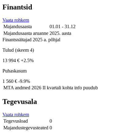
Finantsid
Vaata rohkem
Majandusaasta
01.01 - 31.12
Majandusaasta aruanne
2025. aasta
Finantsnäitajad 2025 a. põhjal
Tulud (skeem 4)
13 994 €
+2.5%
Puhaskasum
1 560 €
-9.9%
MTA andmed
2026 II kvartali kohta info puudub
Tegevusala
Vaata rohkem
Tegevusload
0
Majandustegevusteated
0