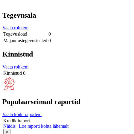
Tegevusala
Vaata rohkem
Tegevusload
0
Majandustegevusteated
0
Kinnistud
Vaata rohkem
Kinnistud
0
Populaarseimad raportid
Vaata kõiki raporteid
Krediidiraport
Näidis
|
Loe raporti kohta lähemalt
×