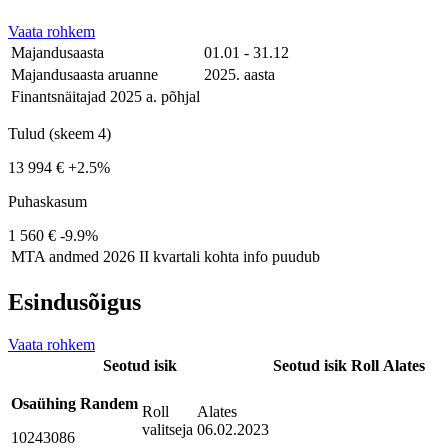
Vaata rohkem
Majandusaasta
01.01 - 31.12
Majandusaasta aruanne
2025. aasta
Finantsnäitajad 2025 a. põhjal
Tulud (skeem 4)
13 994 €
+2.5%
Puhaskasum
1 560 €
-9.9%
MTA andmed
2026 II kvartali kohta info puudub
Esindusõigus
Vaata rohkem
Seotud isik
Seotud isik
Roll
Alates
Osaühing Randem
Roll
Alates
valitseja
06.02.2023
10243086