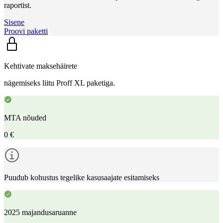
raportist.
Sisene
Proovi paketti
Kehtivate maksehäirete
nägemiseks liitu Proff XL paketiga.
MTA nõuded
0 €
Puudub kohustus tegelike kasusaajate esitamiseks
2025 majandusaruanne