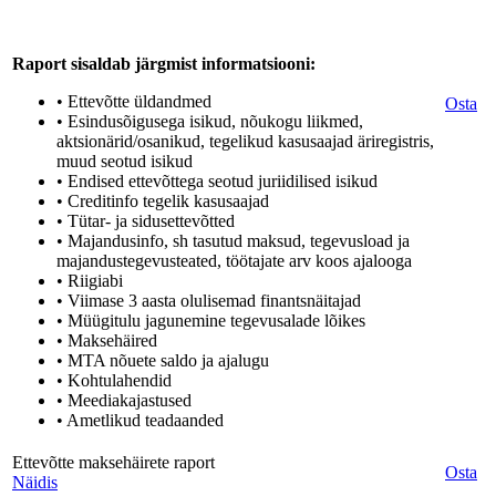
Raport sisaldab järgmist informatsiooni:
• Ettevõtte üldandmed
Osta
• Esindusõigusega isikud, nõukogu liikmed,
aktsionärid/osanikud, tegelikud kasusaajad äriregistris,
muud seotud isikud
• Endised ettevõttega seotud juriidilised isikud
• Creditinfo tegelik kasusaajad
• Tütar- ja sidusettevõtted
• Majandusinfo, sh tasutud maksud, tegevusload ja
majandustegevusteated, töötajate arv koos ajalooga
• Riigiabi
• Viimase 3 aasta olulisemad finantsnäitajad
• Müügitulu jagunemine tegevusalade lõikes
• Maksehäired
• MTA nõuete saldo ja ajalugu
• Kohtulahendid
• Meediakajastused
• Ametlikud teadaanded
Ettevõtte maksehäirete raport
Osta
Näidis