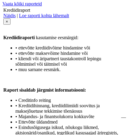
Vaata kõiki raporteid
Krediidiraport
Näidis
|
Loe raporti kohta lähemalt
×
Krediidiraporti
kasutamise eesmärgid:
• ettevõtte krediidivõime hindamine või
• ettevõtte maksevõime hindamine või
• kliendi või äripartneri taustakontroll lepingu
sõlmimisel või täitmisel või
• muu sarnane eesmärk.
Raport sisaldab järgmist informatsiooni:
• Creditinfo reiting
• Krediidihinnang, krediidilimiidi soovitus ja
maksejõuetuse tekkimise tõenäosus
• Majandus- ja finantsolukorra kokkuvõte
—
• Ettevõtte üldandmed
• Esindusõigusega isikud, nõukogu liikmed,
aktsionärid/osanikud, tegelikud kasusaajad äriregistris,