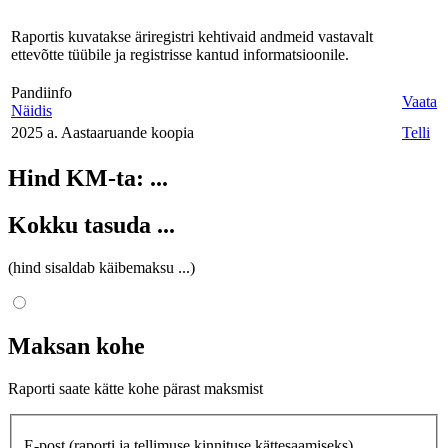
Raportis kuvatakse äriregistri kehtivaid andmeid vastavalt
ettevõtte tüübile ja registrisse kantud informatsioonile.
Pandiinfo
Vaata
Näidis
2025 a. Aastaaruande koopia
Telli
Hind KM-ta:
...
Kokku tasuda
...
(hind sisaldab käibemaksu
...
)
Maksan kohe
Raporti saate kätte kohe pärast maksmist
E-post
(raporti ja tellimuse kinnituse kättesaamiseks)