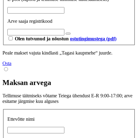
Arve saaja registrikood
Olen tutvunud ja nõustun
ostutingimustega (pdf)
Peale makset vajuta kindlasti „Tagasi kaupmehe“ juurde.
Osta
Maksan arvega
Tellimuse täitmiseks võtame Teiega ühendust E-R 9:00-17:00; arve
esitame järgmise kuu alguses
Ettevõtte nimi