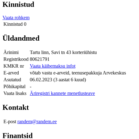
Kinnistud
Vaata rohkem
Kinnistud
0
Üldandmed
Ärinimi
Tartu linn, Savi tn 43 korteriühistu
Registrikood
80621791
KMKR nr
Vaata käibemaksu infot
E-arved
võtab vastu e-arveid, teenusepakkuja Arvekeskus
Asutatud
06.02.2023 (3 aastat 6 kuud)
Põhikapital
-
Vaata lisaks
Äriregistri kannete menetlusteave
Kontakt
E-post
randem@randem.ee
Finantsid