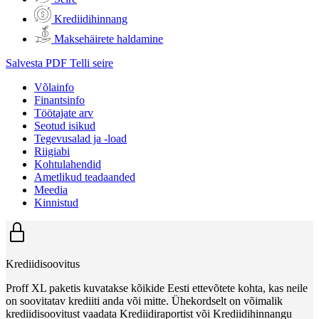
Krediidihinnang
Maksehäirete haldamine
Salvesta PDF
Telli seire
Võlainfo
Finantsinfo
Töötajate arv
Seotud isikud
Tegevusalad ja -load
Riigiabi
Kohtulahendid
Ametlikud teadaanded
Meedia
Kinnistud
Krediidisoovitus
Proff XL paketis kuvatakse kõikide Eesti ettevõtete kohta, kas neile
on soovitatav krediiti anda või mitte. Ühekordselt on võimalik
krediidisoovitust vaadata Krediidiraportist või Krediidihinnangu