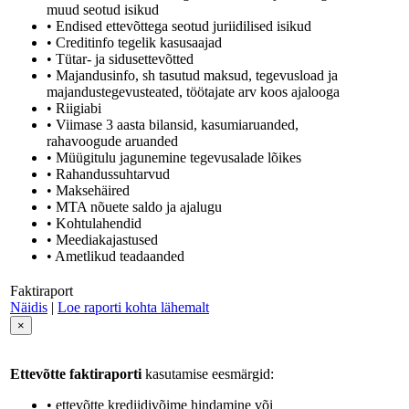
muud seotud isikud
• Endised ettevõttega seotud juriidilised isikud
• Creditinfo tegelik kasusaajad
• Tütar- ja sidusettevõtted
• Majandusinfo, sh tasutud maksud, tegevusload ja
majandustegevusteated, töötajate arv koos ajalooga
• Riigiabi
• Viimase 3 aasta bilansid, kasumiaruanded,
rahavoogude aruanded
• Müügitulu jagunemine tegevusalade lõikes
• Rahandussuhtarvud
• Maksehäired
• MTA nõuete saldo ja ajalugu
• Kohtulahendid
• Meediakajastused
• Ametlikud teadaanded
Faktiraport
Näidis
|
Loe raporti kohta lähemalt
×
Ettevõtte faktiraporti
kasutamise eesmärgid:
• ettevõtte krediidivõime hindamine või