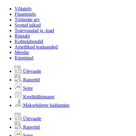
Võlainfo
Finantsinfo
Töötajate arv
Seotud isikud
Tegevusalad ja -load
Riigiabi
Kohtulahendid
Ametlikud teadaanded
Meedia
Kinnistud
Ülevaade
Raportid
Seire
Krediidihinnang
Maksehäirete haldamine
Ülevaade
Raportid
Seire