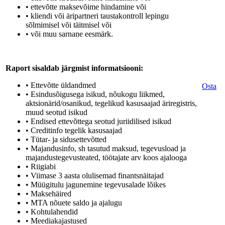
• ettevõtte maksevõime hindamine või
• kliendi või äripartneri taustakontroll lepingu
sõlmimisel või täitmisel või
• või muu sarnane eesmärk.
Raport sisaldab järgmist informatsiooni:
• Ettevõtte üldandmed
Osta
• Esindusõigusega isikud, nõukogu liikmed,
aktsionärid/osanikud, tegelikud kasusaajad äriregistris,
muud seotud isikud
• Endised ettevõttega seotud juriidilised isikud
• Creditinfo tegelik kasusaajad
• Tütar- ja sidusettevõtted
• Majandusinfo, sh tasutud maksud, tegevusload ja
majandustegevusteated, töötajate arv koos ajalooga
• Riigiabi
• Viimase 3 aasta olulisemad finantsnäitajad
• Müügitulu jagunemine tegevusalade lõikes
• Maksehäired
• MTA nõuete saldo ja ajalugu
• Kohtulahendid
• Meediakajastused