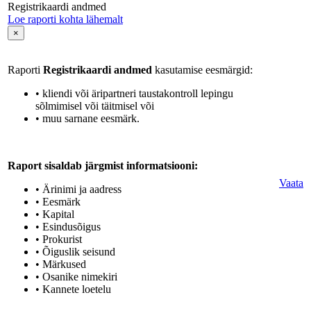
Registrikaardi andmed
Loe raporti kohta lähemalt
×
Raporti
Registrikaardi andmed
kasutamise eesmärgid:
• kliendi või äripartneri taustakontroll lepingu
sõlmimisel või täitmisel või
• muu sarnane eesmärk.
Raport sisaldab järgmist informatsiooni:
Vaata
• Ärinimi ja aadress
• Eesmärk
• Kapital
• Esindusõigus
• Prokurist
• Õiguslik seisund
• Märkused
• Osanike nimekiri
• Kannete loetelu