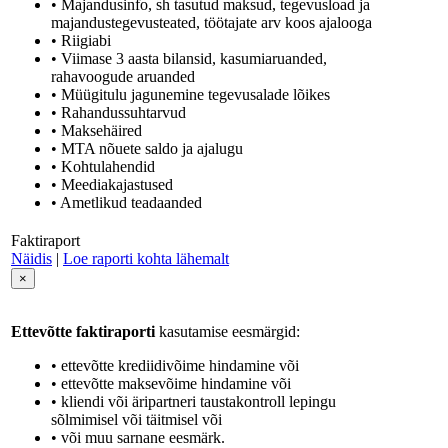
• Majandusinfo, sh tasutud maksud, tegevusload ja
majandustegevusteated, töötajate arv koos ajalooga
• Riigiabi
• Viimase 3 aasta bilansid, kasumiaruanded,
rahavoogude aruanded
• Müügitulu jagunemine tegevusalade lõikes
• Rahandussuhtarvud
• Maksehäired
• MTA nõuete saldo ja ajalugu
• Kohtulahendid
• Meediakajastused
• Ametlikud teadaanded
Faktiraport
Näidis
|
Loe raporti kohta lähemalt
×
Ettevõtte faktiraporti
kasutamise eesmärgid:
• ettevõtte krediidivõime hindamine või
• ettevõtte maksevõime hindamine või
• kliendi või äripartneri taustakontroll lepingu
sõlmimisel või täitmisel või
• või muu sarnane eesmärk.