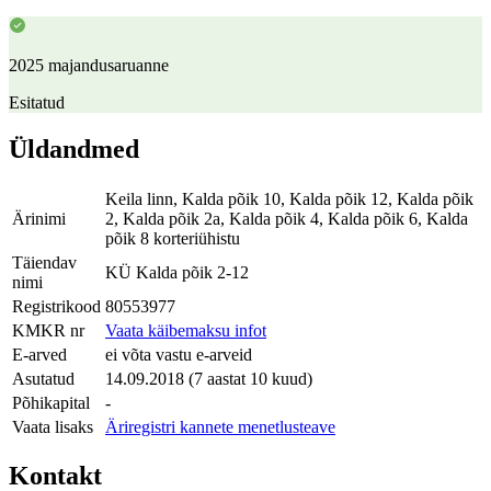
2025 majandusaruanne
Esitatud
Üldandmed
Keila linn, Kalda põik 10, Kalda põik 12, Kalda põik
Ärinimi
2, Kalda põik 2a, Kalda põik 4, Kalda põik 6, Kalda
põik 8 korteriühistu
Täiendav
KÜ Kalda põik 2-12
nimi
Registrikood
80553977
KMKR nr
Vaata käibemaksu infot
E-arved
ei võta vastu e-arveid
Asutatud
14.09.2018 (7 aastat 10 kuud)
Põhikapital
-
Vaata lisaks
Äriregistri kannete menetlusteave
Kontakt