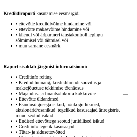
Krediidiraporti
kasutamise eesmärgid:
• ettevõtte krediidivõime hindamine või
• ettevõtte maksevõime hindamine või
• kliendi või äripartneri taustakontroll lepingu
sõlmimisel või täitmisel või
• muu sarnane eesmärk.
Raport sisaldab järgmist informatsiooni:
• Creditinfo reiting
• Krediidihinnang, krediidilimiidi soovitus ja
maksejõuetuse tekkimise tõenäosus
• Majandus- ja finantsolukorra kokkuvõte
—
• Ettevõtte üldandmed
• Esindusõigusega isikud, nõukogu liikmed,
aktsionärid/osanikud, tegelikud kasusaajad äriregistris,
muud seotud isikud
• Endised ettevõttega seotud juriidilised isikud
• Creditinfo tegelik kasusaajad
• Tütar- ja sidusettevõtted