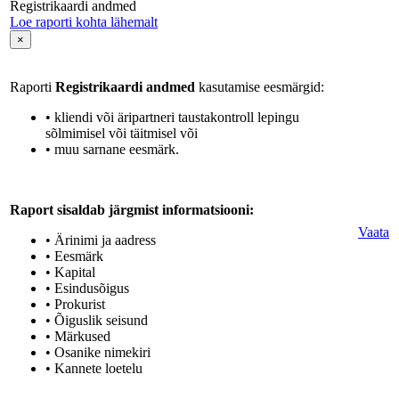
Registrikaardi andmed
Loe raporti kohta lähemalt
×
Raporti
Registrikaardi andmed
kasutamise eesmärgid:
• kliendi või äripartneri taustakontroll lepingu
sõlmimisel või täitmisel või
• muu sarnane eesmärk.
Raport sisaldab järgmist informatsiooni:
Vaata
• Ärinimi ja aadress
• Eesmärk
• Kapital
• Esindusõigus
• Prokurist
• Õiguslik seisund
• Märkused
• Osanike nimekiri
• Kannete loetelu