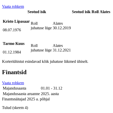
Vaata rohkem
Seotud isik
Seotud isik
Roll
Alates
Kristo Lipasaar
Roll
Alates
juhatuse liige
30.12.2019
08.07.1976
Tarmo Kuus
Roll
Alates
juhatuse liige
31.12.2021
01.12.1984
Korteriühistut esindavad kõik juhatuse liikmed ühiselt.
Finantsid
Vaata rohkem
Majandusaasta
01.01 - 31.12
Majandusaasta aruanne
2025. aasta
Finantsnäitajad 2025 a. põhjal
Tulud (skeem 4)