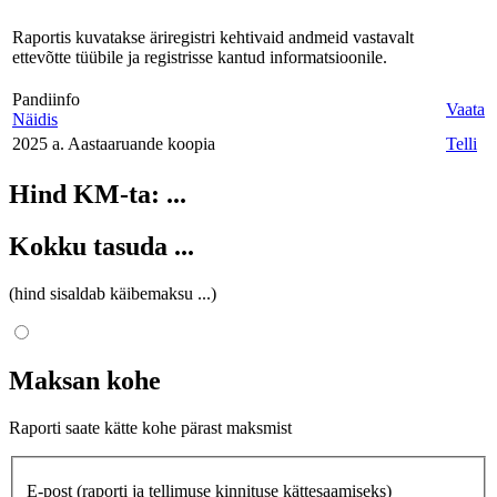
Raportis kuvatakse äriregistri kehtivaid andmeid vastavalt
ettevõtte tüübile ja registrisse kantud informatsioonile.
Pandiinfo
Vaata
Näidis
2025 a. Aastaaruande koopia
Telli
Hind KM-ta:
...
Kokku tasuda
...
(hind sisaldab käibemaksu
...
)
Maksan kohe
Raporti saate kätte kohe pärast maksmist
E-post
(raporti ja tellimuse kinnituse kättesaamiseks)