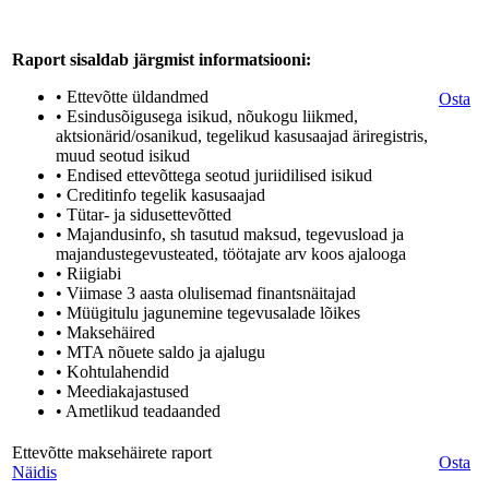
Raport sisaldab järgmist informatsiooni:
• Ettevõtte üldandmed
Osta
• Esindusõigusega isikud, nõukogu liikmed,
aktsionärid/osanikud, tegelikud kasusaajad äriregistris,
muud seotud isikud
• Endised ettevõttega seotud juriidilised isikud
• Creditinfo tegelik kasusaajad
• Tütar- ja sidusettevõtted
• Majandusinfo, sh tasutud maksud, tegevusload ja
majandustegevusteated, töötajate arv koos ajalooga
• Riigiabi
• Viimase 3 aasta olulisemad finantsnäitajad
• Müügitulu jagunemine tegevusalade lõikes
• Maksehäired
• MTA nõuete saldo ja ajalugu
• Kohtulahendid
• Meediakajastused
• Ametlikud teadaanded
Ettevõtte maksehäirete raport
Osta
Näidis