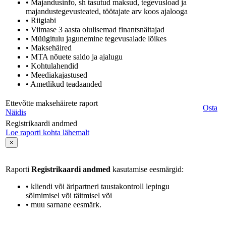
• Majandusinfo, sh tasutud maksud, tegevusload ja
majandustegevusteated, töötajate arv koos ajalooga
• Riigiabi
• Viimase 3 aasta olulisemad finantsnäitajad
• Müügitulu jagunemine tegevusalade lõikes
• Maksehäired
• MTA nõuete saldo ja ajalugu
• Kohtulahendid
• Meediakajastused
• Ametlikud teadaanded
Ettevõtte maksehäirete raport
Osta
Näidis
Registrikaardi andmed
Loe raporti kohta lähemalt
×
Raporti
Registrikaardi andmed
kasutamise eesmärgid:
• kliendi või äripartneri taustakontroll lepingu
sõlmimisel või täitmisel või
• muu sarnane eesmärk.