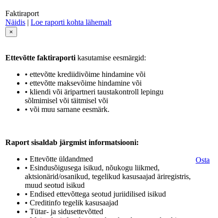
Faktiraport
Näidis
|
Loe raporti kohta lähemalt
×
Ettevõtte faktiraporti
kasutamise eesmärgid:
• ettevõtte krediidivõime hindamine või
• ettevõtte maksevõime hindamine või
• kliendi või äripartneri taustakontroll lepingu
sõlmimisel või täitmisel või
• või muu sarnane eesmärk.
Raport sisaldab järgmist informatsiooni:
• Ettevõtte üldandmed
Osta
• Esindusõigusega isikud, nõukogu liikmed,
aktsionärid/osanikud, tegelikud kasusaajad äriregistris,
muud seotud isikud
• Endised ettevõttega seotud juriidilised isikud
• Creditinfo tegelik kasusaajad
• Tütar- ja sidusettevõtted