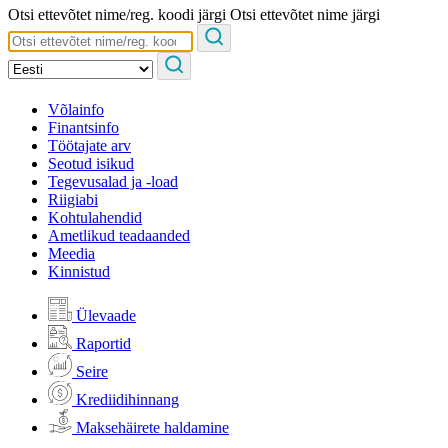
Otsi ettevõtet nime/reg. koodi järgi
Otsi ettevõtet nime järgi
Võlainfo
Finantsinfo
Töötajate arv
Seotud isikud
Tegevusalad ja -load
Riigiabi
Kohtulahendid
Ametlikud teadaanded
Meedia
Kinnistud
Ülevaade
Raportid
Seire
Krediidihinnang
Maksehäirete haldamine