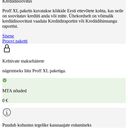
Krediidisoovitus
Proff XL paketis kuvatakse kõikide Eesti ettevõtete kohta, kas neile
on soovitatav krediiti anda või mitte. Ühekordselt on võimalik
krediidisoovitust vaadata Krediidiraportist või Krediidihinnangu
raportist.
Sisene
Proovi paketti
Kehtivate maksehäirete
nägemiseks liitu Proff XL paketiga.
MTA nõuded
0 €
Puudub kohustus tegelike kasusaajate esitamiseks