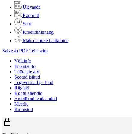
Ülevaade
Raportid
Seire
Krediidihinnang
Maksehäirete haldamine
Salvesta PDF
Telli seire
Võlainfo
Finantsinfo
Töötajate arv
Seotud isikud
Tegevusalad ja -load
Riigiabi
Kohtulahendid
Ametlikud teadaanded
Meedia
Kinnistud