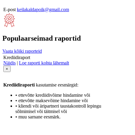
E-post
keilakaldapoik@gmail.com
Populaarseimad raportid
Vaata kõiki raporteid
Krediidiraport
Näidis
|
Loe raporti kohta lähemalt
×
Krediidiraporti
kasutamise eesmärgid:
• ettevõtte krediidivõime hindamine või
• ettevõtte maksevõime hindamine või
• kliendi või äripartneri taustakontroll lepingu
sõlmimisel või täitmisel või
• muu sarnane eesmärk.