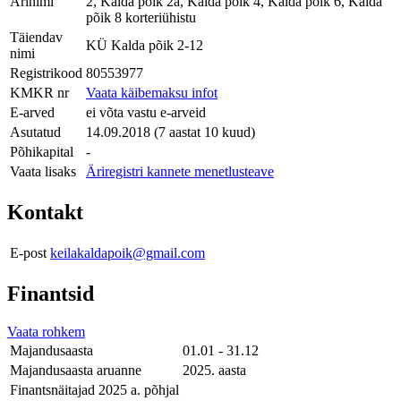
Ärinimi
2, Kalda põik 2a, Kalda põik 4, Kalda põik 6, Kalda
põik 8 korteriühistu
Täiendav
KÜ Kalda põik 2-12
nimi
Registrikood
80553977
KMKR nr
Vaata käibemaksu infot
E-arved
ei võta vastu e-arveid
Asutatud
14.09.2018 (7 aastat 10 kuud)
Põhikapital
-
Vaata lisaks
Äriregistri kannete menetlusteave
Kontakt
E-post
keilakaldapoik@gmail.com
Finantsid
Vaata rohkem
Majandusaasta
01.01 - 31.12
Majandusaasta aruanne
2025. aasta
Finantsnäitajad 2025 a. põhjal