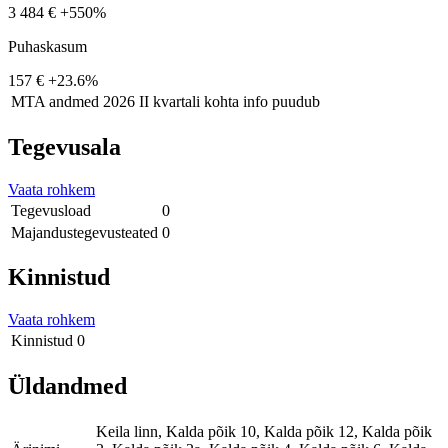
3 484 €
+550%
Puhaskasum
157 €
+23.6%
MTA andmed
2026 II kvartali kohta info puudub
Tegevusala
Vaata rohkem
Tegevusload
0
Majandustegevusteated
0
Kinnistud
Vaata rohkem
Kinnistud
0
Üldandmed
Keila linn, Kalda põik 10, Kalda põik 12, Kalda põik