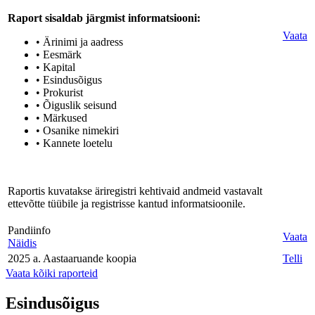
Raport sisaldab järgmist informatsiooni:
Vaata
• Ärinimi ja aadress
• Eesmärk
• Kapital
• Esindusõigus
• Prokurist
• Õiguslik seisund
• Märkused
• Osanike nimekiri
• Kannete loetelu
Raportis kuvatakse äriregistri kehtivaid andmeid vastavalt
ettevõtte tüübile ja registrisse kantud informatsioonile.
Pandiinfo
Vaata
Näidis
2025 a. Aastaaruande koopia
Telli
Vaata kõiki raporteid
Esindusõigus