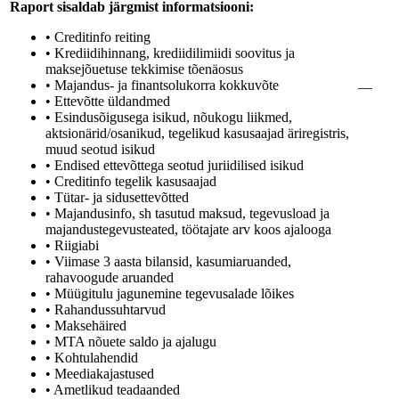
Raport sisaldab järgmist informatsiooni:
• Creditinfo reiting
• Krediidihinnang, krediidilimiidi soovitus ja
maksejõuetuse tekkimise tõenäosus
• Majandus- ja finantsolukorra kokkuvõte
—
• Ettevõtte üldandmed
• Esindusõigusega isikud, nõukogu liikmed,
aktsionärid/osanikud, tegelikud kasusaajad äriregistris,
muud seotud isikud
• Endised ettevõttega seotud juriidilised isikud
• Creditinfo tegelik kasusaajad
• Tütar- ja sidusettevõtted
• Majandusinfo, sh tasutud maksud, tegevusload ja
majandustegevusteated, töötajate arv koos ajalooga
• Riigiabi
• Viimase 3 aasta bilansid, kasumiaruanded,
rahavoogude aruanded
• Müügitulu jagunemine tegevusalade lõikes
• Rahandussuhtarvud
• Maksehäired
• MTA nõuete saldo ja ajalugu
• Kohtulahendid
• Meediakajastused
• Ametlikud teadaanded