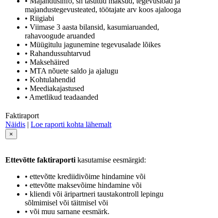
• Majandusinfo, sh tasutud maksud, tegevusload ja
majandustegevusteated, töötajate arv koos ajalooga
• Riigiabi
• Viimase 3 aasta bilansid, kasumiaruanded,
rahavoogude aruanded
• Müügitulu jagunemine tegevusalade lõikes
• Rahandussuhtarvud
• Maksehäired
• MTA nõuete saldo ja ajalugu
• Kohtulahendid
• Meediakajastused
• Ametlikud teadaanded
Faktiraport
Näidis
|
Loe raporti kohta lähemalt
×
Ettevõtte faktiraporti
kasutamise eesmärgid:
• ettevõtte krediidivõime hindamine või
• ettevõtte maksevõime hindamine või
• kliendi või äripartneri taustakontroll lepingu
sõlmimisel või täitmisel või
• või muu sarnane eesmärk.