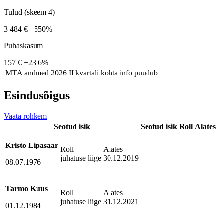
Tulud (skeem 4)
3 484 €
+550%
Puhaskasum
157 €
+23.6%
MTA andmed
2026 II kvartali kohta info puudub
Esindusõigus
Vaata rohkem
Seotud isik
Seotud isik
Roll
Alates
Kristo Lipasaar
Roll
Alates
juhatuse liige
30.12.2019
08.07.1976
Tarmo Kuus
Roll
Alates
juhatuse liige
31.12.2021
01.12.1984