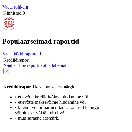
Vaata rohkem
Kinnistud
0
Populaarseimad raportid
Vaata kõiki raporteid
Krediidiraport
Näidis
|
Loe raporti kohta lähemalt
×
Krediidiraporti
kasutamise eesmärgid:
• ettevõtte krediidivõime hindamine või
• ettevõtte maksevõime hindamine või
• kliendi või äripartneri taustakontroll lepingu
sõlmimisel või täitmisel või
• muu sarnane eesmärk.