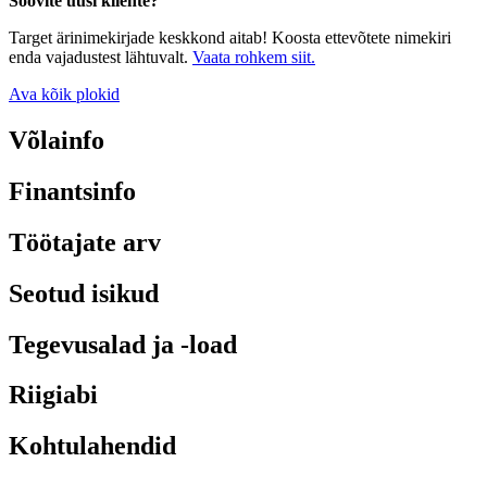
Soovite uusi kliente?
Target ärinimekirjade keskkond aitab! Koosta ettevõtete nimekiri
enda vajadustest lähtuvalt.
Vaata rohkem siit.
Ava kõik plokid
Võlainfo
Finantsinfo
Töötajate arv
Seotud isikud
Tegevusalad ja -load
Riigiabi
Kohtulahendid