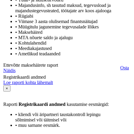
• Majandusinfo, sh tasutud maksud, tegevusload ja
majandustegevusteated, töötajate arv koos ajalooga
• Riigiabi
• Viimase 3 aasta olulisemad finantsnäitajad
• Müügitulu jagunemine tegevusalade lõikes
• Maksehäired
• MTA nõuete saldo ja ajalugu
• Kohtulahendid
• Meediakajastused
• Ametlikud teadaanded
Ettevõtte maksehäirete raport
Osta
Näidis
Registrikaardi andmed
Loe raporti kohta lähemalt
×
Raporti
Registrikaardi andmed
kasutamise eesmärgid:
• kliendi või äripartneri taustakontroll lepingu
sõlmimisel või täitmisel või
• muu sarnane eesmärk.