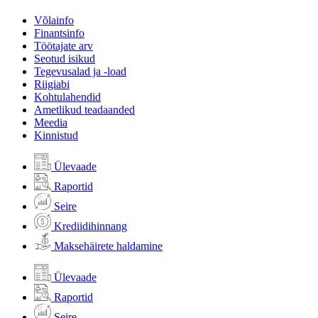
Võlainfo
Finantsinfo
Töötajate arv
Seotud isikud
Tegevusalad ja -load
Riigiabi
Kohtulahendid
Ametlikud teadaanded
Meedia
Kinnistud
Ülevaade
Raportid
Seire
Krediidihinnang
Maksehäirete haldamine
Ülevaade
Raportid
Seire