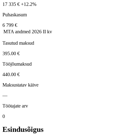
17 335 €
+12.2%
Puhaskasum
6 799 €
MTA andmed
2026 II kv
Tasutud maksud
395.00 €
Tööjõumaksud
440.00 €
Maksustatav käive
—
Töötajate arv
0
Esindusõigus