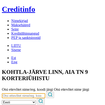
Creditinfo
Nimekirjad
Maksehäired
Seire
Krediidihinnangud
PEP ja sanktsioonid
LIITU
Sisene
Est
Eng
KOHTLA-JÄRVE LINN, AIA TN 9
KORTERIÜHISTU
Otsi ettevõtet nime/reg. koodi järgi
Otsi ettevõtet nime järgi