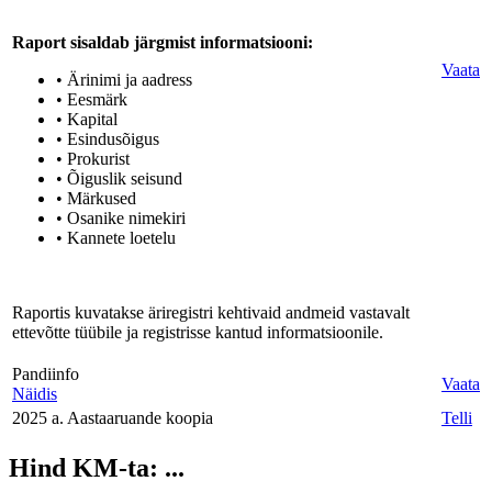
Raport sisaldab järgmist informatsiooni:
Vaata
• Ärinimi ja aadress
• Eesmärk
• Kapital
• Esindusõigus
• Prokurist
• Õiguslik seisund
• Märkused
• Osanike nimekiri
• Kannete loetelu
Raportis kuvatakse äriregistri kehtivaid andmeid vastavalt
ettevõtte tüübile ja registrisse kantud informatsioonile.
Pandiinfo
Vaata
Näidis
2025 a. Aastaaruande koopia
Telli
Hind KM-ta:
...