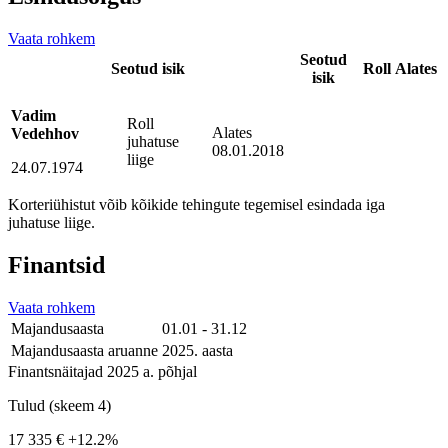
Vaata rohkem
Seotud
Seotud isik
Roll
Alates
isik
Vadim
Roll
Alates
Vedehhov
juhatuse
08.01.2018
liige
24.07.1974
Korteriühistut võib kõikide tehingute tegemisel esindada iga
juhatuse liige.
Finantsid
Vaata rohkem
Majandusaasta
01.01 - 31.12
Majandusaasta aruanne
2025. aasta
Finantsnäitajad 2025 a. põhjal
Tulud (skeem 4)
17 335 €
+12.2%