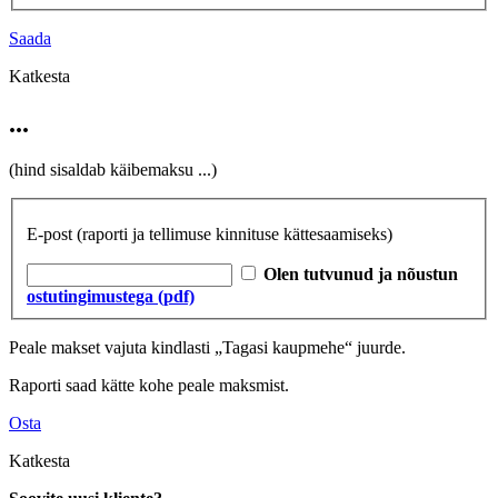
Saada
Katkesta
...
(hind sisaldab käibemaksu
...
)
E-post
(raporti ja tellimuse kinnituse kättesaamiseks)
Olen tutvunud ja nõustun
ostutingimustega (pdf)
Peale makset vajuta kindlasti „Tagasi kaupmehe“ juurde.
Raporti saad kätte kohe peale maksmist.
Osta
Katkesta