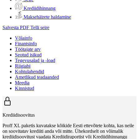
Krediidihinnang
Maksehäirete haldamine
Salvesta PDF
Telli seire
Võlainfo
Finantsinfo
Töötajate arv
Seotud isikud
Tegevusalad ja -load
Riigiabi
Kohtulahendid
Ametlikud teadaanded
Meedia
Kinnistud
Krediidisoovitus
Proff XL paketis kuvatakse kõikide Eesti ettevõtete kohta, kas neile
on soovitatav krediiti anda või mitte. Ühekordselt on võimalik
krediidisoovitust vaadata Krediidiraportist või Krediidihinnangu