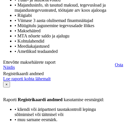
• Majandusinfo, sh tasutud maksud, tegevusload ja
majandustegevusteated, töötajate arv koos ajalooga
• Riigiabi
• Viimase 3 aasta olulisemad finantsnäitajad
• Müügitulu jagunemine tegevusalade lõikes
• Maksehäired
• MTA nõuete saldo ja ajalugu
• Kohtulahendid
• Meediakajastused
• Ametlikud teadaanded
Ettevõtte maksehäirete raport
Osta
Näidis
Registrikaardi andmed
Loe raporti kohta lähemalt
×
Raporti
Registrikaardi andmed
kasutamise eesmärgid:
• kliendi või äripartneri taustakontroll lepingu
sõlmimisel või täitmisel või
• muu sarnane eesmärk.