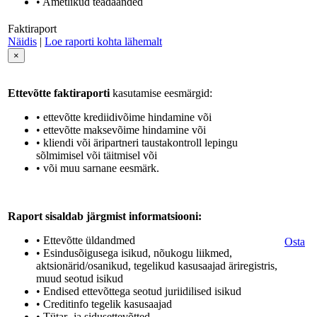
• Ametlikud teadaanded
Faktiraport
Näidis
|
Loe raporti kohta lähemalt
×
Ettevõtte faktiraporti
kasutamise eesmärgid:
• ettevõtte krediidivõime hindamine või
• ettevõtte maksevõime hindamine või
• kliendi või äripartneri taustakontroll lepingu
sõlmimisel või täitmisel või
• või muu sarnane eesmärk.
Raport sisaldab järgmist informatsiooni:
• Ettevõtte üldandmed
Osta
• Esindusõigusega isikud, nõukogu liikmed,
aktsionärid/osanikud, tegelikud kasusaajad äriregistris,
muud seotud isikud
• Endised ettevõttega seotud juriidilised isikud
• Creditinfo tegelik kasusaajad
• Tütar- ja sidusettevõtted