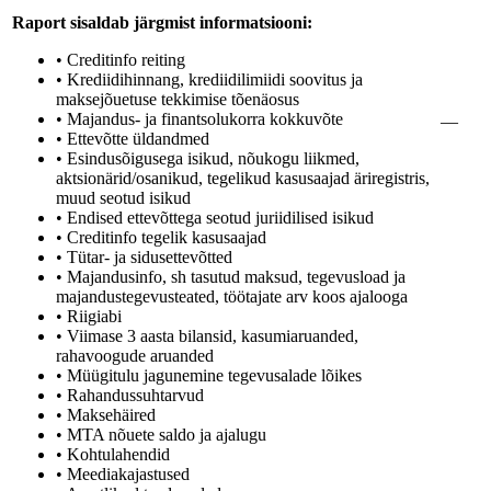
Raport sisaldab järgmist informatsiooni:
• Creditinfo reiting
• Krediidihinnang, krediidilimiidi soovitus ja
maksejõuetuse tekkimise tõenäosus
• Majandus- ja finantsolukorra kokkuvõte
—
• Ettevõtte üldandmed
• Esindusõigusega isikud, nõukogu liikmed,
aktsionärid/osanikud, tegelikud kasusaajad äriregistris,
muud seotud isikud
• Endised ettevõttega seotud juriidilised isikud
• Creditinfo tegelik kasusaajad
• Tütar- ja sidusettevõtted
• Majandusinfo, sh tasutud maksud, tegevusload ja
majandustegevusteated, töötajate arv koos ajalooga
• Riigiabi
• Viimase 3 aasta bilansid, kasumiaruanded,
rahavoogude aruanded
• Müügitulu jagunemine tegevusalade lõikes
• Rahandussuhtarvud
• Maksehäired
• MTA nõuete saldo ja ajalugu
• Kohtulahendid
• Meediakajastused