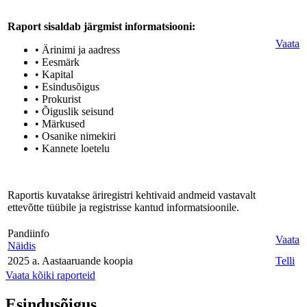
Raport sisaldab järgmist informatsiooni:
Vaata
• Ärinimi ja aadress
• Eesmärk
• Kapital
• Esindusõigus
• Prokurist
• Õiguslik seisund
• Märkused
• Osanike nimekiri
• Kannete loetelu
Raportis kuvatakse äriregistri kehtivaid andmeid vastavalt
ettevõtte tüübile ja registrisse kantud informatsioonile.
Pandiinfo
Vaata
Näidis
2025 a. Aastaaruande koopia
Telli
Vaata kõiki raporteid
Esindusõigus