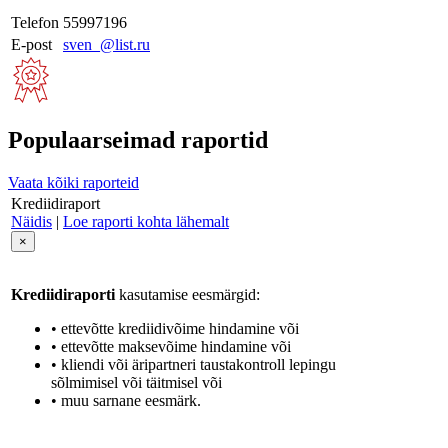
Telefon
55997196
E-post
sven_@list.ru
Populaarseimad raportid
Vaata kõiki raporteid
Krediidiraport
Näidis
|
Loe raporti kohta lähemalt
×
Krediidiraporti
kasutamise eesmärgid:
• ettevõtte krediidivõime hindamine või
• ettevõtte maksevõime hindamine või
• kliendi või äripartneri taustakontroll lepingu
sõlmimisel või täitmisel või
• muu sarnane eesmärk.