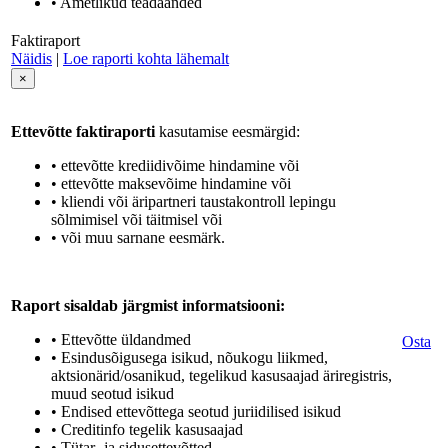
• Ametlikud teadaanded
Faktiraport
Näidis
|
Loe raporti kohta lähemalt
×
Ettevõtte faktiraporti
kasutamise eesmärgid:
• ettevõtte krediidivõime hindamine või
• ettevõtte maksevõime hindamine või
• kliendi või äripartneri taustakontroll lepingu
sõlmimisel või täitmisel või
• või muu sarnane eesmärk.
Raport sisaldab järgmist informatsiooni:
• Ettevõtte üldandmed
Osta
• Esindusõigusega isikud, nõukogu liikmed,
aktsionärid/osanikud, tegelikud kasusaajad äriregistris,
muud seotud isikud
• Endised ettevõttega seotud juriidilised isikud
• Creditinfo tegelik kasusaajad
• Tütar- ja sidusettevõtted