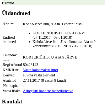
Esitatud
Üldandmed
Ärinimi
Kohtla-Järve linn, Aia tn 9 korteriühistu
KORTERIÜHISTU AIA 9 JÄRVE
Endised
(27.11.2017 - 08.01.2018)
ärinimed
Kohtla-Järve linn, Järve linnaosa, Aia tn 9
korteriühistu (08.01.2018 - 06.03.2018)
Täiendav
KORTERIÜHISTU AIA 9 JÄRVE
nimi
Registrikood
80428143
KMKR nr
Vaata käibemaksu infot
E-arved
ei võta vastu e-arveid
Asutatud
27.11.2017 (8 aastat 8 kuud)
Põhikapital
-
Vaata lisaks
Äriregistri kannete menetlusteave
Kontakt