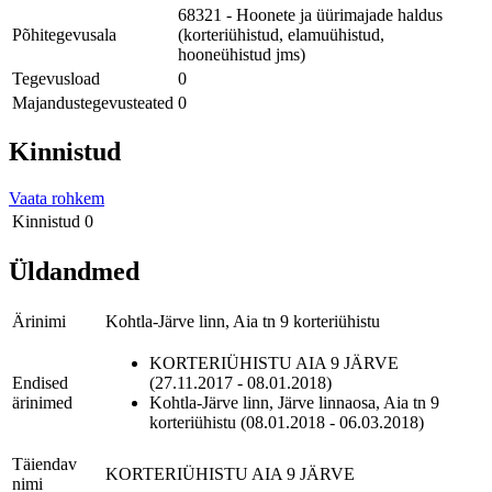
68321 - Hoonete ja üürimajade haldus
Põhitegevusala
(korteriühistud, elamuühistud,
hooneühistud jms)
Tegevusload
0
Majandustegevusteated
0
Kinnistud
Vaata rohkem
Kinnistud
0
Üldandmed
Ärinimi
Kohtla-Järve linn, Aia tn 9 korteriühistu
KORTERIÜHISTU AIA 9 JÄRVE
Endised
(27.11.2017 - 08.01.2018)
ärinimed
Kohtla-Järve linn, Järve linnaosa, Aia tn 9
korteriühistu (08.01.2018 - 06.03.2018)
Täiendav
KORTERIÜHISTU AIA 9 JÄRVE
nimi