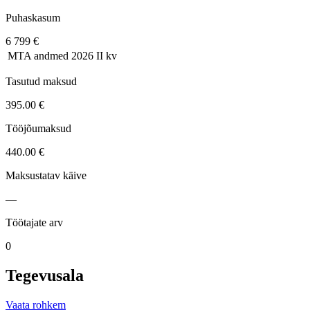
Puhaskasum
6 799 €
MTA andmed
2026 II kv
Tasutud maksud
395.00 €
Tööjõumaksud
440.00 €
Maksustatav käive
—
Töötajate arv
0
Tegevusala
Vaata rohkem