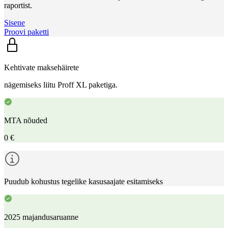
raportist.
Sisene
Proovi paketti
Kehtivate maksehäirete
nägemiseks liitu Proff XL paketiga.
MTA nõuded
0 €
Puudub kohustus tegelike kasusaajate esitamiseks
2025 majandusaruanne