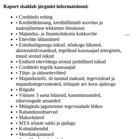
Raport sisaldab järgmist informatsiooni:
• Creditinfo reiting
• Krediidihinnang, krediidilimiidi soovitus ja
maksejõuetuse tekkimise tõenäosus
• Majandus- ja finantsolukorra kokkuvõte
—
• Ettevõtte üldandmed
• Esindusõigusega isikud, nõukogu liikmed,
aktsionärid/osanikud, tegelikud kasusaajad äriregistris,
muud seotud isikud
• Endised ettevõttega seotud juriidilised isikud
• Creditinfo tegelik kasusaajad
• Tütar- ja sidusettevõtted
• Majandusinfo, sh tasutud maksud, tegevusload ja
majandustegevusteated, töötajate arv koos ajalooga
• Riigiabi
• Viimase 3 aasta bilansid, kasumiaruanded,
rahavoogude aruanded
• Müügitulu jagunemine tegevusalade lõikes
• Rahandussuhtarvud
• Maksehäired
• MTA nõuete saldo ja ajalugu
• Kohtulahendid
• Meediakajastused