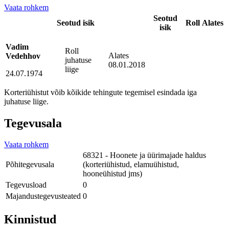
Vaata rohkem
Seotud
Seotud isik
Roll
Alates
isik
Vadim
Roll
Alates
Vedehhov
juhatuse
08.01.2018
liige
24.07.1974
Korteriühistut võib kõikide tehingute tegemisel esindada iga
juhatuse liige.
Tegevusala
Vaata rohkem
68321 - Hoonete ja üürimajade haldus
Põhitegevusala
(korteriühistud, elamuühistud,
hooneühistud jms)
Tegevusload
0
Majandustegevusteated
0
Kinnistud