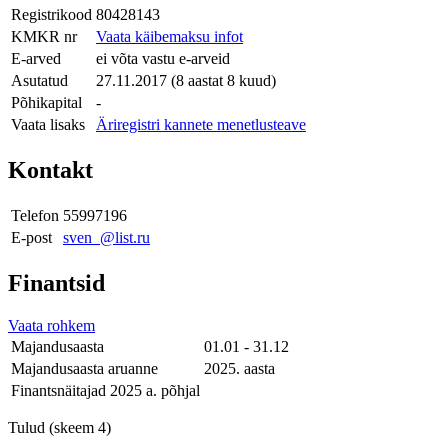
Registrikood
80428143
KMKR nr
Vaata käibemaksu infot
E-arved
ei võta vastu e-arveid
Asutatud
27.11.2017 (8 aastat 8 kuud)
Põhikapital
-
Vaata lisaks
Äriregistri kannete menetlusteave
Kontakt
Telefon
55997196
E-post
sven_@list.ru
Finantsid
Vaata rohkem
Majandusaasta
01.01 - 31.12
Majandusaasta aruanne
2025. aasta
Finantsnäitajad 2025 a. põhjal
Tulud (skeem 4)