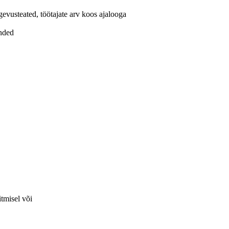
evusteated, töötajate arv koos ajalooga
anded
itmisel või