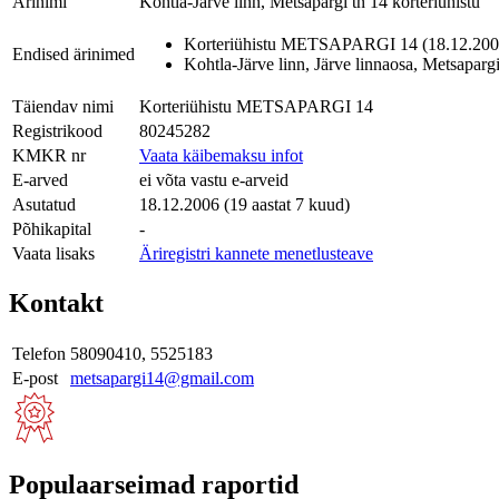
Ärinimi
Kohtla-Järve linn, Metsapargi tn 14 korteriühistu
Korteriühistu METSAPARGI 14 (18.12.2006
Endised ärinimed
Kohtla-Järve linn, Järve linnaosa, Metsaparg
Täiendav nimi
Korteriühistu METSAPARGI 14
Registrikood
80245282
KMKR nr
Vaata käibemaksu infot
E-arved
ei võta vastu e-arveid
Asutatud
18.12.2006 (19 aastat 7 kuud)
Põhikapital
-
Vaata lisaks
Äriregistri kannete menetlusteave
Kontakt
Telefon
58090410, 5525183
E-post
metsapargi14@gmail.com
Populaarseimad raportid