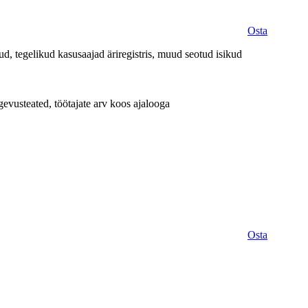
Osta
d, tegelikud kasusaajad äriregistris, muud seotud isikud
evusteated, töötajate arv koos ajalooga
Osta