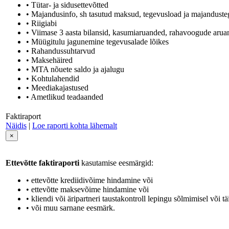
• Tütar- ja sidusettevõtted
• Majandusinfo, sh tasutud maksud, tegevusload ja majandusteg
• Riigiabi
• Viimase 3 aasta bilansid, kasumiaruanded, rahavoogude aru
• Müügitulu jagunemine tegevusalade lõikes
• Rahandussuhtarvud
• Maksehäired
• MTA nõuete saldo ja ajalugu
• Kohtulahendid
• Meediakajastused
• Ametlikud teadaanded
Faktiraport
Näidis
|
Loe raporti kohta lähemalt
×
Ettevõtte faktiraporti
kasutamise eesmärgid:
• ettevõtte krediidivõime hindamine või
• ettevõtte maksevõime hindamine või
• kliendi või äripartneri taustakontroll lepingu sõlmimisel või tä
• või muu sarnane eesmärk.