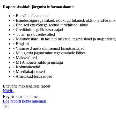
Raport sisaldab järgmist informatsiooni:
• Ettevõtte üldandmed
• Esindusõigusega isikud, nõukogu liikmed, aktsionärid/osaniku
• Endised ettevõttega seotud juriidilised isikud
• Creditinfo tegelik kasusaajad
• Tütar- ja sidusettevõtted
• Majandusinfo, sh tasutud maksud, tegevusload ja majandusteg
• Riigiabi
• Viimase 3 aasta olulisemad finantsnäitajad
• Müügitulu jagunemine tegevusalade lõikes
• Maksehäired
• MTA nõuete saldo ja ajalugu
• Kohtulahendid
• Meediakajastused
• Ametlikud teadaanded
Ettevõtte maksehäirete raport
Näidis
Registrikaardi andmed
Loe raporti kohta lähemalt
×