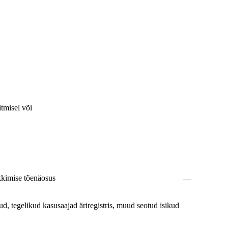
itmisel või
ekkimise tõenäosus
—
d, tegelikud kasusaajad äriregistris, muud seotud isikud