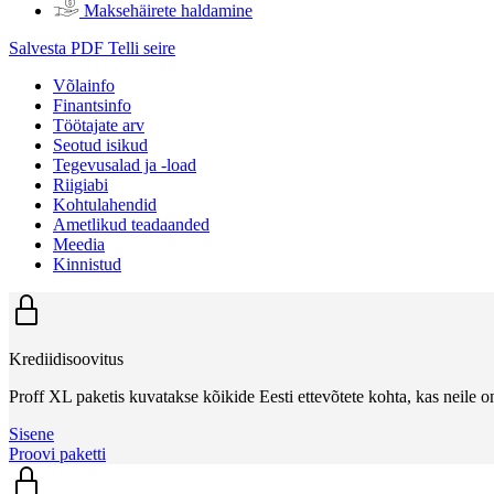
Maksehäirete haldamine
Salvesta PDF
Telli seire
Võlainfo
Finantsinfo
Töötajate arv
Seotud isikud
Tegevusalad ja -load
Riigiabi
Kohtulahendid
Ametlikud teadaanded
Meedia
Kinnistud
Krediidisoovitus
Proff XL paketis kuvatakse kõikide Eesti ettevõtete kohta, kas neile on
Sisene
Proovi paketti