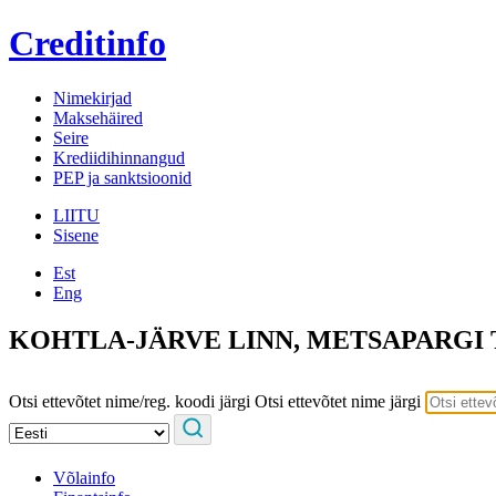
Creditinfo
Nimekirjad
Maksehäired
Seire
Krediidihinnangud
PEP ja sanktsioonid
LIITU
Sisene
Est
Eng
KOHTLA-JÄRVE LINN, METSAPARGI 
Otsi ettevõtet nime/reg. koodi järgi
Otsi ettevõtet nime järgi
Võlainfo