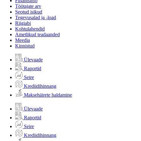
Finantsinfo
Töötajate arv
Seotud isikud
Tegevusalad ja -load
Riigiabi
Kohtulahendid
Ametlikud teadaanded
Meedia
Kinnistud
Ülevaade
Raportid
Seire
Krediidihinnang
Maksehäirete haldamine
Ülevaade
Raportid
Seire
Krediidihinnang