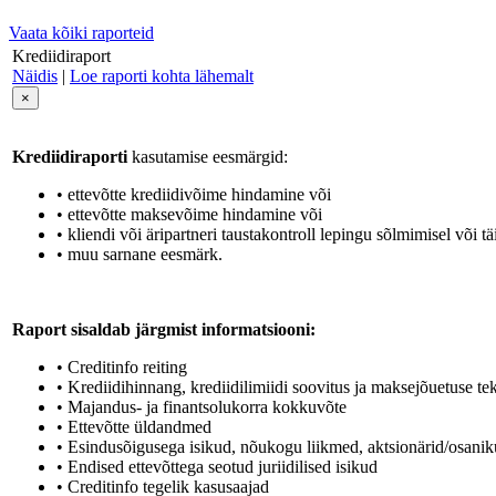
Vaata kõiki raporteid
Krediidiraport
Näidis
|
Loe raporti kohta lähemalt
×
Krediidiraporti
kasutamise eesmärgid:
• ettevõtte krediidivõime hindamine või
• ettevõtte maksevõime hindamine või
• kliendi või äripartneri taustakontroll lepingu sõlmimisel või tä
• muu sarnane eesmärk.
Raport sisaldab järgmist informatsiooni:
• Creditinfo reiting
• Krediidihinnang, krediidilimiidi soovitus ja maksejõuetuse t
• Majandus- ja finantsolukorra kokkuvõte
• Ettevõtte üldandmed
• Esindusõigusega isikud, nõukogu liikmed, aktsionärid/osaniku
• Endised ettevõttega seotud juriidilised isikud
• Creditinfo tegelik kasusaajad