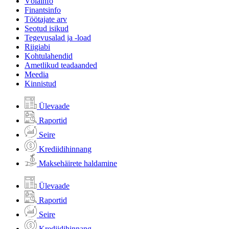
Võlainfo
Finantsinfo
Töötajate arv
Seotud isikud
Tegevusalad ja -load
Riigiabi
Kohtulahendid
Ametlikud teadaanded
Meedia
Kinnistud
Ülevaade
Raportid
Seire
Krediidihinnang
Maksehäirete haldamine
Ülevaade
Raportid
Seire
Krediidihinnang