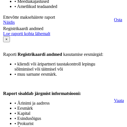
• Meediakajastused
• Ametlikud teadaanded
Ettevõtte maksehäirete raport
Osta
Näidis
Registrikaardi andmed
Loe raporti kohta lähemalt
×
Raporti
Registrikaardi andmed
kasutamise eesmärgid:
• kliendi või äripartneri taustakontroll lepingu
sõlmimisel või täitmisel või
• muu sarnane eesmärk.
Raport sisaldab järgmist informatsiooni:
Vaata
• Ärinimi ja aadress
• Eesmärk
• Kapital
• Esindusõigus
• Prokurist