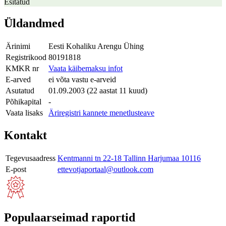
Esitatud
Üldandmed
Ärinimi
Eesti Kohaliku Arengu Ühing
Registrikood
80191818
KMKR nr
Vaata käibemaksu infot
E-arved
ei võta vastu e-arveid
Asutatud
01.09.2003 (22 aastat 11 kuud)
Põhikapital
-
Vaata lisaks
Äriregistri kannete menetlusteave
Kontakt
Tegevusaadress
Kentmanni tn 22-18 Tallinn Harjumaa 10116
E-post
ettevotjaportaal@outlook.com
Populaarseimad raportid