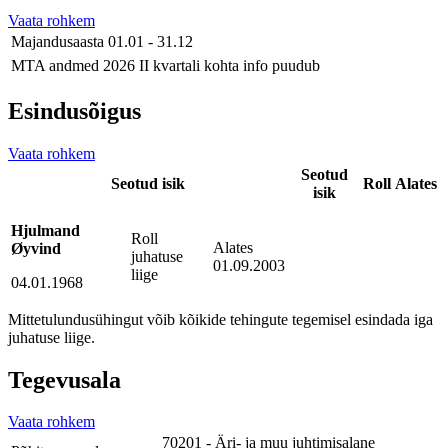
Vaata rohkem
Majandusaasta
01.01 - 31.12
MTA andmed
2026 II kvartali kohta info puudub
Esindusõigus
Vaata rohkem
Seotud
Seotud isik
Roll
Alates
isik
Hjulmand
Roll
Alates
Øyvind
juhatuse
01.09.2003
liige
04.01.1968
Mittetulundusühingut võib kõikide tehingute tegemisel esindada iga
juhatuse liige.
Tegevusala
Vaata rohkem
70201 - Äri- ja muu juhtimisalane