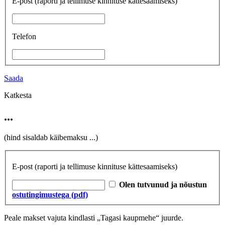
E-post
(raporti ja tellimuse kinnituse kättesaamiseks)
Telefon
Saada
Katkesta
...
(hind sisaldab käibemaksu
...
)
E-post
(raporti ja tellimuse kinnituse kättesaamiseks)
Olen tutvunud ja nõustun
ostutingimustega (pdf)
Peale makset vajuta kindlasti „Tagasi kaupmehe“ juurde.