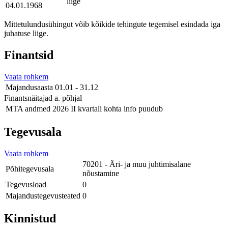
liige
04.01.1968
Mittetulundusühingut võib kõikide tehingute tegemisel esindada iga
juhatuse liige.
Finantsid
Vaata rohkem
Majandusaasta
01.01 - 31.12
Finantsnäitajad a. põhjal
MTA andmed
2026 II kvartali kohta info puudub
Tegevusala
Vaata rohkem
70201 - Äri- ja muu juhtimisalane
Põhitegevusala
nõustamine
Tegevusload
0
Majandustegevusteated
0
Kinnistud