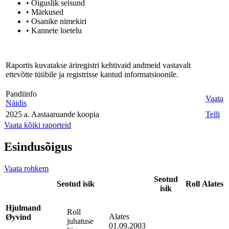
• Õiguslik seisund
• Märkused
• Osanike nimekiri
• Kannete loetelu
Raportis kuvatakse äriregistri kehtivaid andmeid vastavalt
ettevõtte tüübile ja registrisse kantud informatsioonile.
Pandiinfo
Vaata
Näidis
2025 a. Aastaaruande koopia
Telli
Vaata kõiki raporteid
Esindusõigus
Vaata rohkem
Seotud
Seotud isik
Roll
Alates
isik
Hjulmand
Roll
Alates
Øyvind
juhatuse
01.09.2003