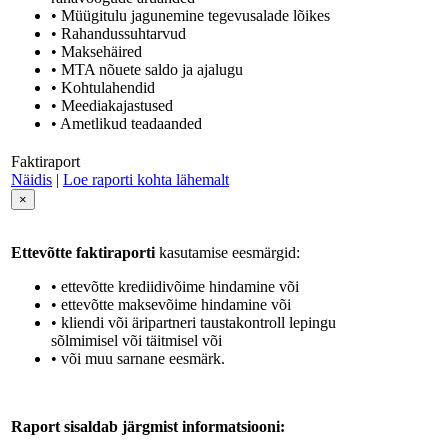
• Müügitulu jagunemine tegevusalade lõikes
• Rahandussuhtarvud
• Maksehäired
• MTA nõuete saldo ja ajalugu
• Kohtulahendid
• Meediakajastused
• Ametlikud teadaanded
Faktiraport
Näidis
|
Loe raporti kohta lähemalt
×
Ettevõtte faktiraporti
kasutamise eesmärgid:
• ettevõtte krediidivõime hindamine või
• ettevõtte maksevõime hindamine või
• kliendi või äripartneri taustakontroll lepingu
sõlmimisel või täitmisel või
• või muu sarnane eesmärk.
Raport sisaldab järgmist informatsiooni: