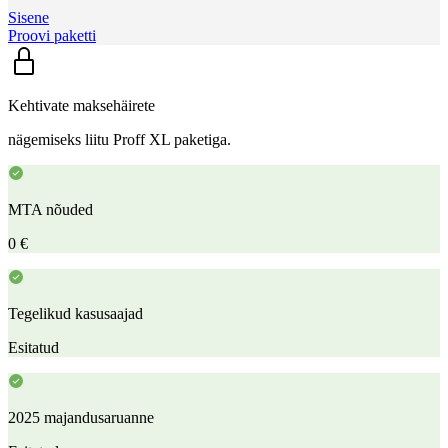
Sisene
Proovi paketti
Kehtivate maksehäirete
nägemiseks liitu Proff XL paketiga.
MTA nõuded
0 €
Tegelikud kasusaajad
Esitatud
2025 majandusaruanne