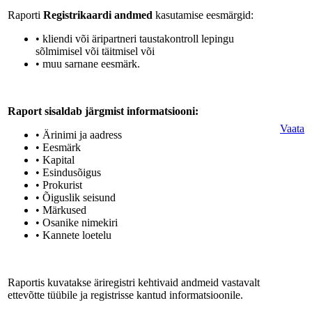
Raporti
Registrikaardi andmed
kasutamise eesmärgid:
• kliendi või äripartneri taustakontroll lepingu
sõlmimisel või täitmisel või
• muu sarnane eesmärk.
Raport sisaldab järgmist informatsiooni:
Vaata
• Ärinimi ja aadress
• Eesmärk
• Kapital
• Esindusõigus
• Prokurist
• Õiguslik seisund
• Märkused
• Osanike nimekiri
• Kannete loetelu
Raportis kuvatakse äriregistri kehtivaid andmeid vastavalt
ettevõtte tüübile ja registrisse kantud informatsioonile.