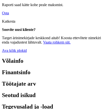
Raporti saad kätte kohe peale maksmist.
Osta
Katkesta
Soovite uusi kliente?
Target ärinimekirjade keskkond aitab! Koosta ettevõtete nimekiri
enda vajadustest lähtuvalt.
Vaata rohkem siit.
Ava kõik plokid
Võlainfo
Finantsinfo
Töötajate arv
Seotud isikud
Tegevusalad ja -load