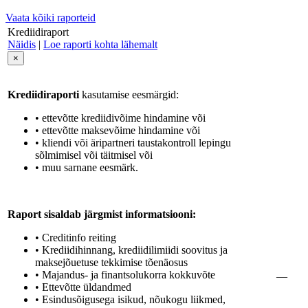
Vaata kõiki raporteid
Krediidiraport
Näidis
|
Loe raporti kohta lähemalt
×
Krediidiraporti
kasutamise eesmärgid:
• ettevõtte krediidivõime hindamine või
• ettevõtte maksevõime hindamine või
• kliendi või äripartneri taustakontroll lepingu
sõlmimisel või täitmisel või
• muu sarnane eesmärk.
Raport sisaldab järgmist informatsiooni:
• Creditinfo reiting
• Krediidihinnang, krediidilimiidi soovitus ja
maksejõuetuse tekkimise tõenäosus
• Majandus- ja finantsolukorra kokkuvõte
—
• Ettevõtte üldandmed
• Esindusõigusega isikud, nõukogu liikmed,