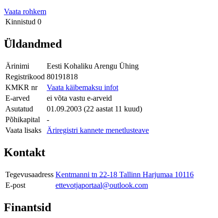
Vaata rohkem
Kinnistud
0
Üldandmed
Ärinimi
Eesti Kohaliku Arengu Ühing
Registrikood
80191818
KMKR nr
Vaata käibemaksu infot
E-arved
ei võta vastu e-arveid
Asutatud
01.09.2003 (22 aastat 11 kuud)
Põhikapital
-
Vaata lisaks
Äriregistri kannete menetlusteave
Kontakt
Tegevusaadress
Kentmanni tn 22-18 Tallinn Harjumaa 10116
E-post
ettevotjaportaal@outlook.com
Finantsid