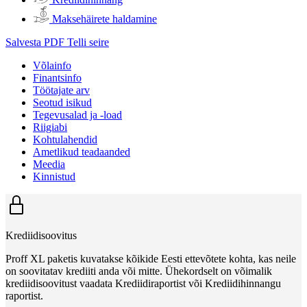
Maksehäirete haldamine
Salvesta PDF
Telli seire
Võlainfo
Finantsinfo
Töötajate arv
Seotud isikud
Tegevusalad ja -load
Riigiabi
Kohtulahendid
Ametlikud teadaanded
Meedia
Kinnistud
Krediidisoovitus
Proff XL paketis kuvatakse kõikide Eesti ettevõtete kohta, kas neile
on soovitatav krediiti anda või mitte. Ühekordselt on võimalik
krediidisoovitust vaadata Krediidiraportist või Krediidihinnangu
raportist.