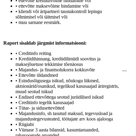
• ettevõtte krediidivõime hindamine või
• ettevõtte maksevõime hindamine või
• kliendi või äripartneri taustakontroll lepingu
sõlmimisel või täitmisel või
• muu sarnane eesmärk.
Raport sisaldab järgmist informatsiooni:
• Creditinfo reiting
• Krediidihinnang, krediidilimiidi soovitus ja
maksejõuetuse tekkimise tõenäosus
• Majandus- ja finantsolukorra kokkuvõte
—
• Ettevõtte üldandmed
• Esindusõigusega isikud, nõukogu liikmed,
aktsionärid/osanikud, tegelikud kasusaajad äriregistris,
muud seotud isikud
• Endised ettevõttega seotud juriidilised isikud
• Creditinfo tegelik kasusaajad
• Tütar- ja sidusettevõtted
• Majandusinfo, sh tasutud maksud, tegevusload ja
majandustegevusteated, töötajate arv koos ajalooga
• Riigiabi
• Viimase 3 aasta bilansid, kasumiaruanded,
rahavoogude aruanded