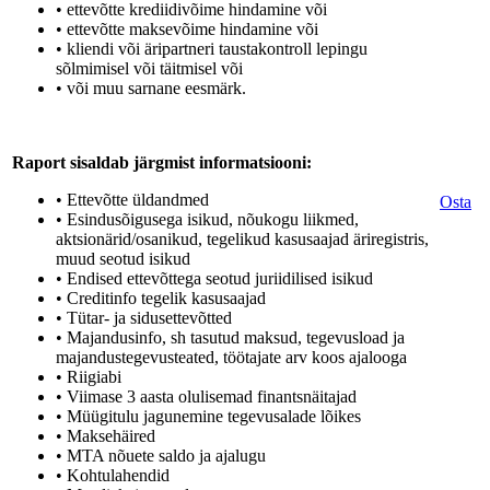
• ettevõtte krediidivõime hindamine või
• ettevõtte maksevõime hindamine või
• kliendi või äripartneri taustakontroll lepingu
sõlmimisel või täitmisel või
• või muu sarnane eesmärk.
Raport sisaldab järgmist informatsiooni:
• Ettevõtte üldandmed
Osta
• Esindusõigusega isikud, nõukogu liikmed,
aktsionärid/osanikud, tegelikud kasusaajad äriregistris,
muud seotud isikud
• Endised ettevõttega seotud juriidilised isikud
• Creditinfo tegelik kasusaajad
• Tütar- ja sidusettevõtted
• Majandusinfo, sh tasutud maksud, tegevusload ja
majandustegevusteated, töötajate arv koos ajalooga
• Riigiabi
• Viimase 3 aasta olulisemad finantsnäitajad
• Müügitulu jagunemine tegevusalade lõikes
• Maksehäired
• MTA nõuete saldo ja ajalugu
• Kohtulahendid