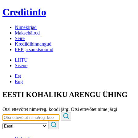
Creditinfo
Nimekirjad
Maksehäired
Seire
Krediidihinnangud
PEP ja sanktsioonid
LIITU
Sisene
Est
Eng
EESTI KOHALIKU ARENGU ÜHING
Otsi ettevõtet nime/reg. koodi järgi
Otsi ettevõtet nime järgi