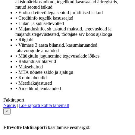
aktsionärid/osanikud, tegelikud kasusaajad äriregistris,
muud seotud isikud
• Endised ettevõttega seotud juriidilised isikud
• Creditinfo tegelik kasusaajad
• Tütar- ja sidusettevõtted
• Majandusinfo, sh tasutud maksud, tegevusload ja
majandustegevusteated, töötajate arv koos ajalooga
• Riigiabi
• Viimase 3 aasta bilansid, kasumiaruanded,
rahavoogude aruanded
• Müügitulu jagunemine tegevusalade lõikes
• Rahandussuhtarvud
• Maksehäired
• MTA nõuete saldo ja ajalugu
• Kohtulahendid
• Meediakajastused
• Ametlikud teadaanded
Faktiraport
Näidis
|
Loe raporti kohta lähemalt
×
Ettevõtte faktiraporti
kasutamise eesmärgid: