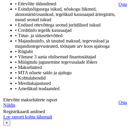
• Ettevõtte üldandmed
Osta
• Esindusõigusega isikud, nõukogu liikmed,
aktsionärid/osanikud, tegelikud kasusaajad äriregistris,
muud seotud isikud
• Endised ettevõttega seotud juriidilised isikud
• Creditinfo tegelik kasusaajad
• Tütar- ja sidusettevõtted
• Majandusinfo, sh tasutud maksud, tegevusload ja
majandustegevusteated, töötajate arv koos ajalooga
• Riigiabi
• Viimase 3 aasta olulisemad finantsnäitajad
• Müügitulu jagunemine tegevusalade lõikes
• Maksehäired
• MTA nõuete saldo ja ajalugu
• Kohtulahendid
• Meediakajastused
• Ametlikud teadaanded
Ettevõtte maksehäirete raport
Osta
Näidis
Registrikaardi andmed
Loe raporti kohta lähemalt
×