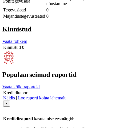
Põhitegevusala
nõustamine
Tegevusload
0
Majandustegevusteated
0
Kinnistud
Vaata rohkem
Kinnistud
0
Populaarseimad raportid
Vaata kõiki raporteid
Krediidiraport
Näidis
|
Loe raporti kohta lähemalt
×
Krediidiraporti
kasutamise eesmärgid: