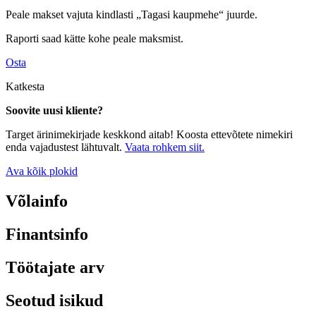
Peale makset vajuta kindlasti „Tagasi kaupmehe“ juurde.
Raporti saad kätte kohe peale maksmist.
Osta
Katkesta
Soovite uusi kliente?
Target ärinimekirjade keskkond aitab! Koosta ettevõtete nimekiri
enda vajadustest lähtuvalt.
Vaata rohkem siit.
Ava kõik plokid
Võlainfo
Finantsinfo
Töötajate arv
Seotud isikud