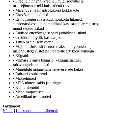
• Krediidihinnang, krediidilimiidi soovitus ja
maksejõuetuse tekkimise tõenäosus
• Majandus- ja finantsolukorra kokkuvõte
—
• Ettevõtte üldandmed
• Esindusõigusega isikud, nõukogu liikmed,
aktsionärid/osanikud, tegelikud kasusaajad äriregistris,
muud seotud isikud
• Endised ettevõttega seotud juriidilised isikud
• Creditinfo tegelik kasusaajad
• Tütar- ja sidusettevõtted
• Majandusinfo, sh tasutud maksud, tegevusload ja
majandustegevusteated, töötajate arv koos ajalooga
• Riigiabi
• Viimase 3 aasta bilansid, kasumiaruanded,
rahavoogude aruanded
• Müügitulu jagunemine tegevusalade lõikes
• Rahandussuhtarvud
• Maksehäired
• MTA nõuete saldo ja ajalugu
• Kohtulahendid
• Meediakajastused
• Ametlikud teadaanded
Faktiraport
Näidis
|
Loe raporti kohta lähemalt