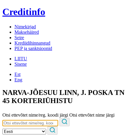
Creditinfo
Nimekirjad
Maksehäired
Seire
Krediidihinnangud
PEP ja sanktsioonid
LIITU
Sisene
Est
Eng
NARVA-JÕESUU LINN, J. POSKA TN
45 KORTERIÜHISTU
Otsi ettevõtet nime/reg. koodi järgi
Otsi ettevõtet nime järgi