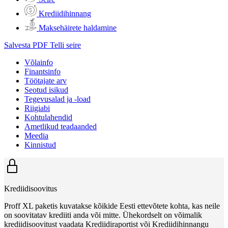
Krediidihinnang
Maksehäirete haldamine
Salvesta PDF
Telli seire
Võlainfo
Finantsinfo
Töötajate arv
Seotud isikud
Tegevusalad ja -load
Riigiabi
Kohtulahendid
Ametlikud teadaanded
Meedia
Kinnistud
Krediidisoovitus
Proff XL paketis kuvatakse kõikide Eesti ettevõtete kohta, kas neile
on soovitatav krediiti anda või mitte. Ühekordselt on võimalik
krediidisoovitust vaadata Krediidiraportist või Krediidihinnangu