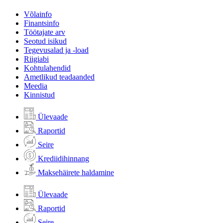
Võlainfo
Finantsinfo
Töötajate arv
Seotud isikud
Tegevusalad ja -load
Riigiabi
Kohtulahendid
Ametlikud teadaanded
Meedia
Kinnistud
Ülevaade
Raportid
Seire
Krediidihinnang
Maksehäirete haldamine
Ülevaade
Raportid
Seire