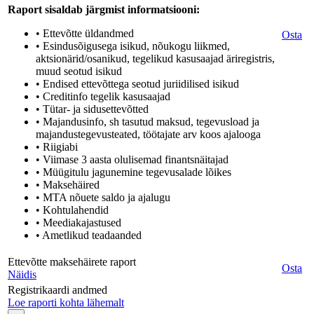
Raport sisaldab järgmist informatsiooni:
• Ettevõtte üldandmed
Osta
• Esindusõigusega isikud, nõukogu liikmed,
aktsionärid/osanikud, tegelikud kasusaajad äriregistris,
muud seotud isikud
• Endised ettevõttega seotud juriidilised isikud
• Creditinfo tegelik kasusaajad
• Tütar- ja sidusettevõtted
• Majandusinfo, sh tasutud maksud, tegevusload ja
majandustegevusteated, töötajate arv koos ajalooga
• Riigiabi
• Viimase 3 aasta olulisemad finantsnäitajad
• Müügitulu jagunemine tegevusalade lõikes
• Maksehäired
• MTA nõuete saldo ja ajalugu
• Kohtulahendid
• Meediakajastused
• Ametlikud teadaanded
Ettevõtte maksehäirete raport
Osta
Näidis
Registrikaardi andmed
Loe raporti kohta lähemalt