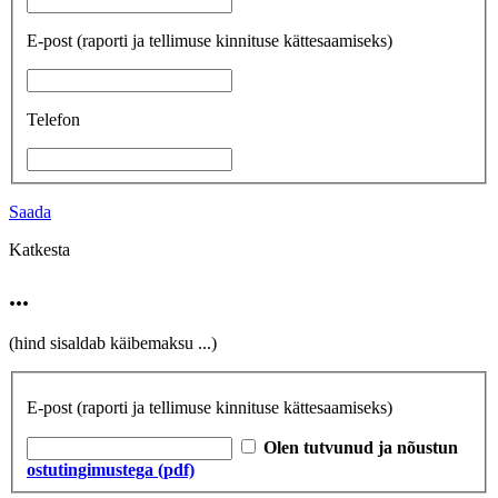
E-post
(raporti ja tellimuse kinnituse kättesaamiseks)
Telefon
Saada
Katkesta
...
(hind sisaldab käibemaksu
...
)
E-post
(raporti ja tellimuse kinnituse kättesaamiseks)
Olen tutvunud ja nõustun
ostutingimustega (pdf)