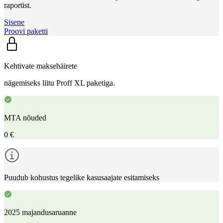
raportist.
Sisene
Proovi paketti
Kehtivate maksehäirete
nägemiseks liitu Proff XL paketiga.
MTA nõuded
0 €
Puudub kohustus tegelike kasusaajate esitamiseks
2025 majandusaruanne