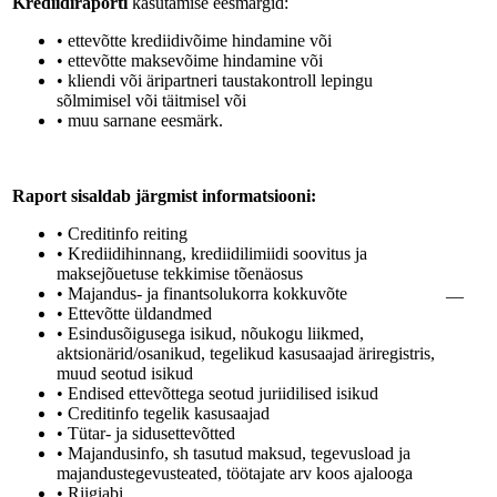
Krediidiraporti
kasutamise eesmärgid:
• ettevõtte krediidivõime hindamine või
• ettevõtte maksevõime hindamine või
• kliendi või äripartneri taustakontroll lepingu
sõlmimisel või täitmisel või
• muu sarnane eesmärk.
Raport sisaldab järgmist informatsiooni:
• Creditinfo reiting
• Krediidihinnang, krediidilimiidi soovitus ja
maksejõuetuse tekkimise tõenäosus
• Majandus- ja finantsolukorra kokkuvõte
—
• Ettevõtte üldandmed
• Esindusõigusega isikud, nõukogu liikmed,
aktsionärid/osanikud, tegelikud kasusaajad äriregistris,
muud seotud isikud
• Endised ettevõttega seotud juriidilised isikud
• Creditinfo tegelik kasusaajad
• Tütar- ja sidusettevõtted
• Majandusinfo, sh tasutud maksud, tegevusload ja
majandustegevusteated, töötajate arv koos ajalooga
• Riigiabi