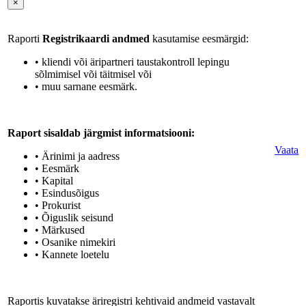
×
Raporti
Registrikaardi andmed
kasutamise eesmärgid:
• kliendi või äripartneri taustakontroll lepingu
sõlmimisel või täitmisel või
• muu sarnane eesmärk.
Raport sisaldab järgmist informatsiooni:
Vaata
• Ärinimi ja aadress
• Eesmärk
• Kapital
• Esindusõigus
• Prokurist
• Õiguslik seisund
• Märkused
• Osanike nimekiri
• Kannete loetelu
Raportis kuvatakse äriregistri kehtivaid andmeid vastavalt