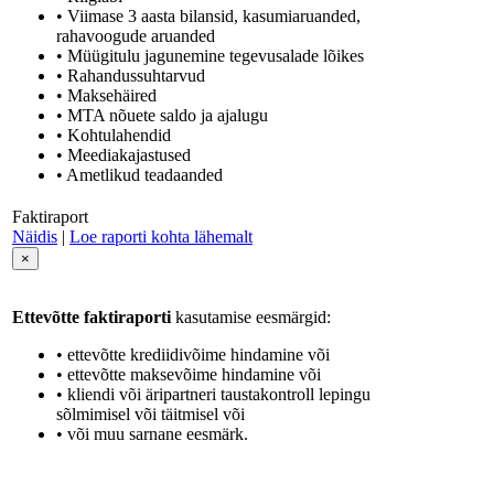
• Viimase 3 aasta bilansid, kasumiaruanded,
rahavoogude aruanded
• Müügitulu jagunemine tegevusalade lõikes
• Rahandussuhtarvud
• Maksehäired
• MTA nõuete saldo ja ajalugu
• Kohtulahendid
• Meediakajastused
• Ametlikud teadaanded
Faktiraport
Näidis
|
Loe raporti kohta lähemalt
×
Ettevõtte faktiraporti
kasutamise eesmärgid:
• ettevõtte krediidivõime hindamine või
• ettevõtte maksevõime hindamine või
• kliendi või äripartneri taustakontroll lepingu
sõlmimisel või täitmisel või
• või muu sarnane eesmärk.