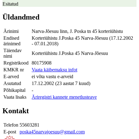
Esitatud
Üldandmed
Ärinimi
Narva-Jõesuu linn, J. Poska tn 45 korteriühistu
Endised
Korteriühistu J.Poska 45 Narva-Jõesuu (17.12.2002
ärinimed
- 07.01.2018)
Täiendav
Korteriühistu J.Poska 45 Narva-Jõesuu
nimi
Registrikood
80175908
KMKR nr
Vaata käibemaksu infot
E-arved
ei võta vastu e-arveid
Asutatud
17.12.2002 (23 aastat 7 kuud)
Põhikapital
-
Vaata lisaks
Äriregistri kannete menetlusteave
Kontakt
Telefon
55603281
E-post
poska45narvajoesuu@gmail.com