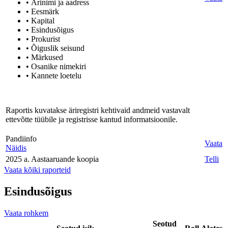
• Ärinimi ja aadress
• Eesmärk
• Kapital
• Esindusõigus
• Prokurist
• Õiguslik seisund
• Märkused
• Osanike nimekiri
• Kannete loetelu
Raportis kuvatakse äriregistri kehtivaid andmeid vastavalt
ettevõtte tüübile ja registrisse kantud informatsioonile.
Pandiinfo
Vaata
Näidis
2025 a. Aastaaruande koopia
Telli
Vaata kõiki raporteid
Esindusõigus
Vaata rohkem
Seotud