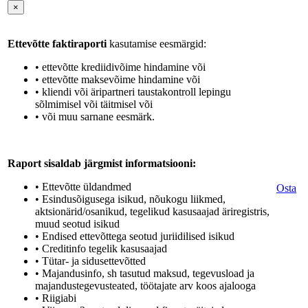
×
Ettevõtte faktiraporti
kasutamise eesmärgid:
• ettevõtte krediidivõime hindamine või
• ettevõtte maksevõime hindamine või
• kliendi või äripartneri taustakontroll lepingu
sõlmimisel või täitmisel või
• või muu sarnane eesmärk.
Raport sisaldab järgmist informatsiooni:
• Ettevõtte üldandmed
Osta
• Esindusõigusega isikud, nõukogu liikmed,
aktsionärid/osanikud, tegelikud kasusaajad äriregistris,
muud seotud isikud
• Endised ettevõttega seotud juriidilised isikud
• Creditinfo tegelik kasusaajad
• Tütar- ja sidusettevõtted
• Majandusinfo, sh tasutud maksud, tegevusload ja
majandustegevusteated, töötajate arv koos ajalooga
• Riigiabi