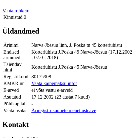
Vaata rohkem
Kinnistud
0
Üldandmed
Ärinimi
Narva-Jõesuu linn, J. Poska tn 45 korteriühistu
Endised
Korteriühistu J.Poska 45 Narva-Jõesuu (17.12.2002
ärinimed
- 07.01.2018)
Täiendav
Korteriühistu J.Poska 45 Narva-Jõesuu
nimi
Registrikood
80175908
KMKR nr
Vaata käibemaksu infot
E-arved
ei võta vastu e-arveid
Asutatud
17.12.2002 (23 aastat 7 kuud)
Põhikapital
-
Vaata lisaks
Äriregistri kannete menetlusteave
Kontakt