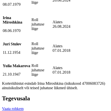
26.08.2024
liige
08.07.1979
Irina
Roll
Alates
Miroshkina
juhatuse
26.08.2024
liige
08.06.1970
Roll
Juri Stulov
Alates
juhatuse
07.01.2018
11.12.1954
liige
Roll
Yulia Makarova
Alates
juhatuse
07.01.2018
21.10.1947
liige
Korteriühistut esindab Irina Miroshkina (isikukood 47006083726)
ainuisikuliselt või teised juhatuse liikmed ühiselt.
Tegevusala
Vaata rohkem