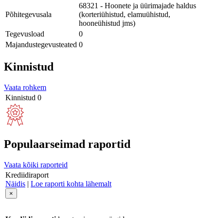
68321 - Hoonete ja üürimajade haldus
Põhitegevusala
(korteriühistud, elamuühistud,
hooneühistud jms)
Tegevusload
0
Majandustegevusteated
0
Kinnistud
Vaata rohkem
Kinnistud
0
Populaarseimad raportid
Vaata kõiki raporteid
Krediidiraport
Näidis
|
Loe raporti kohta lähemalt
×