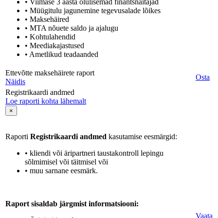
• Viimase 3 aasta olulisemad finantsnäitajad
• Müügitulu jagunemine tegevusalade lõikes
• Maksehäired
• MTA nõuete saldo ja ajalugu
• Kohtulahendid
• Meediakajastused
• Ametlikud teadaanded
Ettevõtte maksehäirete raport
Osta
Näidis
Registrikaardi andmed
Loe raporti kohta lähemalt
×
Raporti
Registrikaardi andmed
kasutamise eesmärgid:
• kliendi või äripartneri taustakontroll lepingu
sõlmimisel või täitmisel või
• muu sarnane eesmärk.
Raport sisaldab järgmist informatsiooni:
Vaata