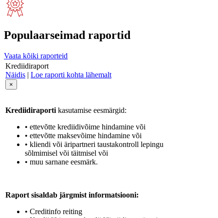
Populaarseimad raportid
Vaata kõiki raporteid
Krediidiraport
Näidis
|
Loe raporti kohta lähemalt
×
Krediidiraporti
kasutamise eesmärgid:
• ettevõtte krediidivõime hindamine või
• ettevõtte maksevõime hindamine või
• kliendi või äripartneri taustakontroll lepingu
sõlmimisel või täitmisel või
• muu sarnane eesmärk.
Raport sisaldab järgmist informatsiooni:
• Creditinfo reiting