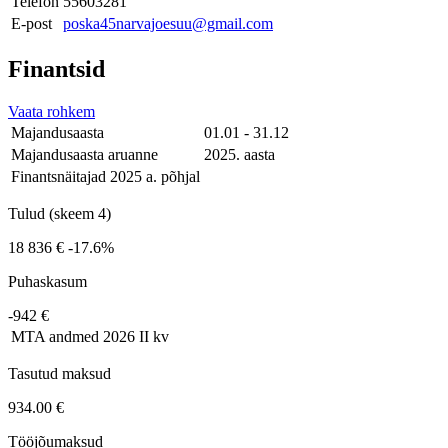
Telefon
55603281
E-post
poska45narvajoesuu@gmail.com
Finantsid
Vaata rohkem
Majandusaasta
01.01 - 31.12
Majandusaasta aruanne
2025. aasta
Finantsnäitajad 2025 a. põhjal
Tulud (skeem 4)
18 836 €
-17.6%
Puhaskasum
-942 €
MTA andmed
2026 II kv
Tasutud maksud
934.00 €
Tööjõumaksud