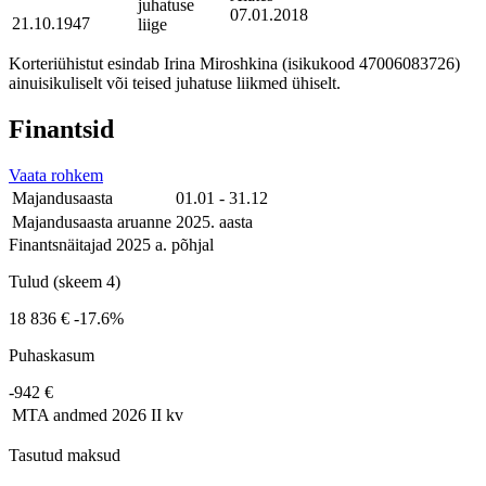
juhatuse
07.01.2018
21.10.1947
liige
Korteriühistut esindab Irina Miroshkina (isikukood 47006083726)
ainuisikuliselt või teised juhatuse liikmed ühiselt.
Finantsid
Vaata rohkem
Majandusaasta
01.01 - 31.12
Majandusaasta aruanne
2025. aasta
Finantsnäitajad 2025 a. põhjal
Tulud (skeem 4)
18 836 €
-17.6%
Puhaskasum
-942 €
MTA andmed
2026 II kv
Tasutud maksud