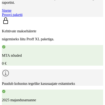
raportist.
Sisene
Proovi paketti
Kehtivate maksehäirete
nägemiseks liitu Proff XL paketiga.
MTA nõuded
0 €
Puudub kohustus tegelike kasusaajate esitamiseks
2025 majandusaruanne