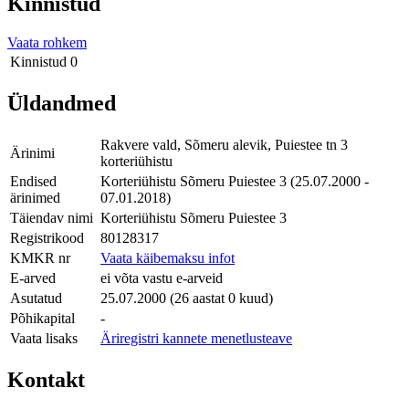
Kinnistud
Vaata rohkem
Kinnistud
0
Üldandmed
Rakvere vald, Sõmeru alevik, Puiestee tn 3
Ärinimi
korteriühistu
Endised
Korteriühistu Sõmeru Puiestee 3 (25.07.2000 -
ärinimed
07.01.2018)
Täiendav nimi
Korteriühistu Sõmeru Puiestee 3
Registrikood
80128317
KMKR nr
Vaata käibemaksu infot
E-arved
ei võta vastu e-arveid
Asutatud
25.07.2000 (26 aastat 0 kuud)
Põhikapital
-
Vaata lisaks
Äriregistri kannete menetlusteave
Kontakt