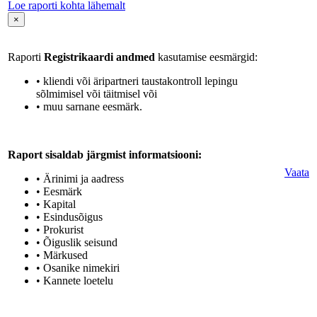
Loe raporti kohta lähemalt
×
Raporti
Registrikaardi andmed
kasutamise eesmärgid:
• kliendi või äripartneri taustakontroll lepingu
sõlmimisel või täitmisel või
• muu sarnane eesmärk.
Raport sisaldab järgmist informatsiooni:
Vaata
• Ärinimi ja aadress
• Eesmärk
• Kapital
• Esindusõigus
• Prokurist
• Õiguslik seisund
• Märkused
• Osanike nimekiri
• Kannete loetelu