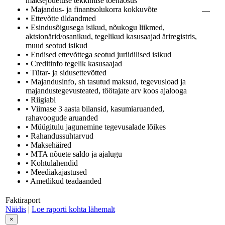
maksejõuetuse tekkimise tõenäosus
• Majandus- ja finantsolukorra kokkuvõte
—
• Ettevõtte üldandmed
• Esindusõigusega isikud, nõukogu liikmed,
aktsionärid/osanikud, tegelikud kasusaajad äriregistris,
muud seotud isikud
• Endised ettevõttega seotud juriidilised isikud
• Creditinfo tegelik kasusaajad
• Tütar- ja sidusettevõtted
• Majandusinfo, sh tasutud maksud, tegevusload ja
majandustegevusteated, töötajate arv koos ajalooga
• Riigiabi
• Viimase 3 aasta bilansid, kasumiaruanded,
rahavoogude aruanded
• Müügitulu jagunemine tegevusalade lõikes
• Rahandussuhtarvud
• Maksehäired
• MTA nõuete saldo ja ajalugu
• Kohtulahendid
• Meediakajastused
• Ametlikud teadaanded
Faktiraport
Näidis
|
Loe raporti kohta lähemalt
×