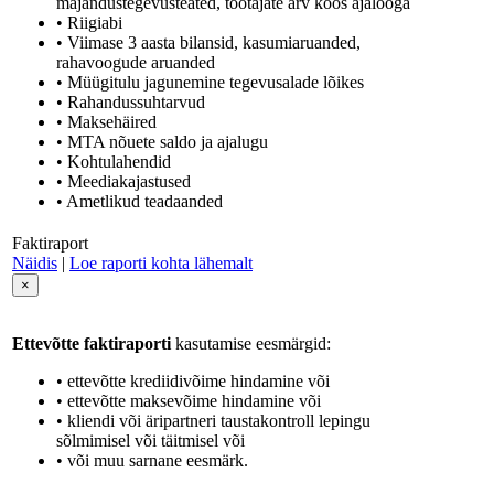
majandustegevusteated, töötajate arv koos ajalooga
• Riigiabi
• Viimase 3 aasta bilansid, kasumiaruanded,
rahavoogude aruanded
• Müügitulu jagunemine tegevusalade lõikes
• Rahandussuhtarvud
• Maksehäired
• MTA nõuete saldo ja ajalugu
• Kohtulahendid
• Meediakajastused
• Ametlikud teadaanded
Faktiraport
Näidis
|
Loe raporti kohta lähemalt
×
Ettevõtte faktiraporti
kasutamise eesmärgid:
• ettevõtte krediidivõime hindamine või
• ettevõtte maksevõime hindamine või
• kliendi või äripartneri taustakontroll lepingu
sõlmimisel või täitmisel või
• või muu sarnane eesmärk.