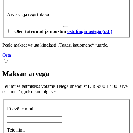
Arve saaja registrikood
Olen tutvunud ja nõustun
ostutingimustega (pdf)
Peale makset vajuta kindlasti „Tagasi kaupmehe“ juurde.
Osta
Maksan arvega
Tellimuse täitmiseks võtame Teiega ühendust E-R 9:00-17:00; arve
esitame järgmise kuu alguses
Ettevõtte nimi
Teie nimi