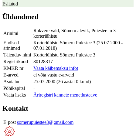
Esitatud
Üldandmed
Rakvere vald, Sõmeru alevik, Puiestee tn 3
Ärinimi
korteriühistu
Endised
Korteriühistu Sõmeru Puiestee 3 (25.07.2000 -
ärinimed
07.01.2018)
Täiendav nimi
Korteriühistu Sõmeru Puiestee 3
Registrikood
80128317
KMKR nr
Vaata käibemaksu infot
E-arved
ei võta vastu e-arveid
Asutatud
25.07.2000 (26 aastat 0 kuud)
Põhikapital
-
Vaata lisaks
Äriregistri kannete menetlusteave
Kontakt
E-post
somerupuiestee3@gmail.com