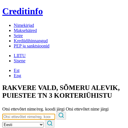
Creditinfo
Nimekirjad
Maksehäired
Seire
Krediidihinnangud
PEP ja sanktsioonid
LIITU
Sisene
Est
Eng
RAKVERE VALD, SÕMERU ALEVIK,
PUIESTEE TN 3 KORTERIÜHISTU
Otsi ettevõtet nime/reg. koodi järgi
Otsi ettevõtet nime järgi