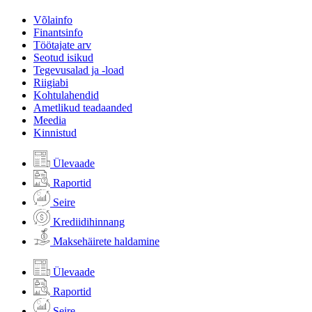
Võlainfo
Finantsinfo
Töötajate arv
Seotud isikud
Tegevusalad ja -load
Riigiabi
Kohtulahendid
Ametlikud teadaanded
Meedia
Kinnistud
Ülevaade
Raportid
Seire
Krediidihinnang
Maksehäirete haldamine
Ülevaade
Raportid
Seire