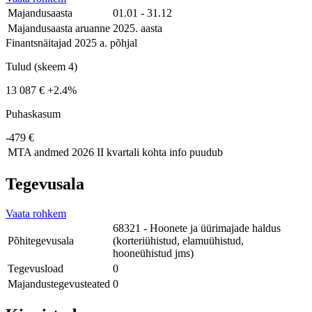
Majandusaasta
01.01 - 31.12
Majandusaasta aruanne
2025. aasta
Finantsnäitajad 2025 a. põhjal
Tulud (skeem 4)
13 087 €
+2.4%
Puhaskasum
-479 €
MTA andmed
2026 II kvartali kohta info puudub
Tegevusala
Vaata rohkem
68321 - Hoonete ja üürimajade haldus
Põhitegevusala
(korteriühistud, elamuühistud,
hooneühistud jms)
Tegevusload
0
Majandustegevusteated
0