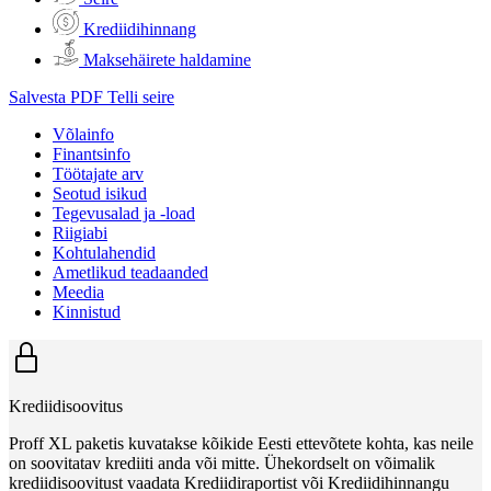
Krediidihinnang
Maksehäirete haldamine
Salvesta PDF
Telli seire
Võlainfo
Finantsinfo
Töötajate arv
Seotud isikud
Tegevusalad ja -load
Riigiabi
Kohtulahendid
Ametlikud teadaanded
Meedia
Kinnistud
Krediidisoovitus
Proff XL paketis kuvatakse kõikide Eesti ettevõtete kohta, kas neile
on soovitatav krediiti anda või mitte. Ühekordselt on võimalik
krediidisoovitust vaadata Krediidiraportist või Krediidihinnangu