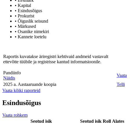
• Eesmärk
• Kapital
• Esindusõigus
• Prokurist
• Õiguslik seisund
• Märkused
• Osanike nimekiri
• Kannete loetelu
Raportis kuvatakse äriregistri kehtivaid andmeid vastavalt
ettevõtte tüübile ja registrisse kantud informatsioonile.
Pandiinfo
Vaata
Näidis
2025 a. Aastaaruande koopia
Telli
Vaata kõiki raporteid
Esindusõigus
Vaata rohkem
Seotud isik
Seotud isik
Roll
Alates