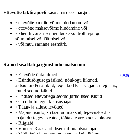
Ettevõtte faktiraporti
kasutamise eesmärgid:
• ettevõtte krediidivõime hindamine või
• ettevõtte maksevõime hindamine või
• kliendi või äripartneri taustakontroll lepingu
sõlmimisel või täitmisel või
• või muu sarnane eesmärk.
Raport sisaldab järgmist informatsiooni:
• Ettevõtte üldandmed
Osta
• Esindusõigusega isikud, nõukogu liikmed,
aktsionärid/osanikud, tegelikud kasusaajad äriregistris,
muud seotud isikud
• Endised ettevõttega seotud juriidilised isikud
• Creditinfo tegelik kasusaajad
• Tütar- ja sidusettevõtted
• Majandusinfo, sh tasutud maksud, tegevusload ja
majandustegevusteated, töötajate arv koos ajalooga
• Riigiabi
• Viimase 3 aasta olulisemad finantsnäitajad
• Müügitulu jagunemine tegevusalade lõikes