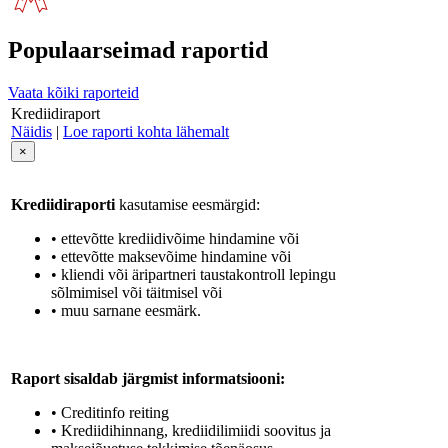
Populaarseimad raportid
Vaata kõiki raporteid
Krediidiraport
Näidis
|
Loe raporti kohta lähemalt
×
Krediidiraporti
kasutamise eesmärgid:
• ettevõtte krediidivõime hindamine või
• ettevõtte maksevõime hindamine või
• kliendi või äripartneri taustakontroll lepingu
sõlmimisel või täitmisel või
• muu sarnane eesmärk.
Raport sisaldab järgmist informatsiooni:
• Creditinfo reiting
• Krediidihinnang, krediidilimiidi soovitus ja