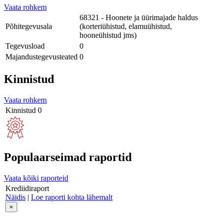
Vaata rohkem
68321 - Hoonete ja üürimajade haldus
Põhitegevusala
(korteriühistud, elamuühistud,
hooneühistud jms)
Tegevusload
0
Majandustegevusteated
0
Kinnistud
Vaata rohkem
Kinnistud
0
Populaarseimad raportid
Vaata kõiki raporteid
Krediidiraport
Näidis
|
Loe raporti kohta lähemalt
×