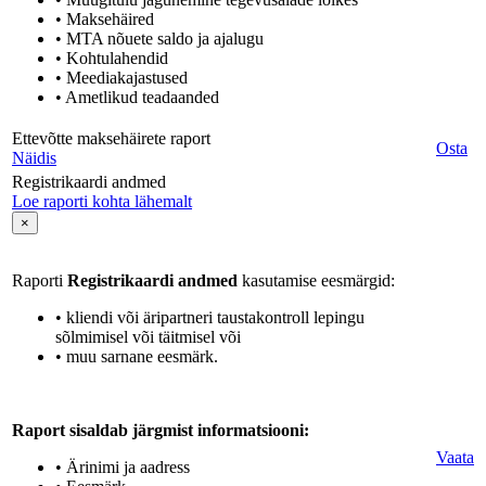
• Maksehäired
• MTA nõuete saldo ja ajalugu
• Kohtulahendid
• Meediakajastused
• Ametlikud teadaanded
Ettevõtte maksehäirete raport
Osta
Näidis
Registrikaardi andmed
Loe raporti kohta lähemalt
×
Raporti
Registrikaardi andmed
kasutamise eesmärgid:
• kliendi või äripartneri taustakontroll lepingu
sõlmimisel või täitmisel või
• muu sarnane eesmärk.
Raport sisaldab järgmist informatsiooni:
Vaata
• Ärinimi ja aadress