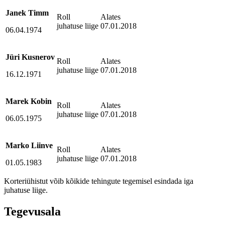
Janek Timm
Roll
Alates
juhatuse liige
07.01.2018
06.04.1974
Jüri Kusnerov
Roll
Alates
juhatuse liige
07.01.2018
16.12.1971
Marek Kobin
Roll
Alates
juhatuse liige
07.01.2018
06.05.1975
Marko Liinve
Roll
Alates
juhatuse liige
07.01.2018
01.05.1983
Korteriühistut võib kõikide tehingute tegemisel esindada iga
juhatuse liige.
Tegevusala