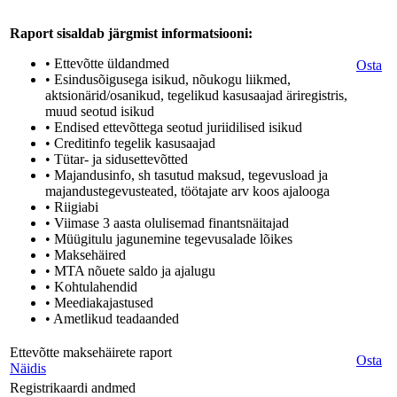
Raport sisaldab järgmist informatsiooni:
• Ettevõtte üldandmed
Osta
• Esindusõigusega isikud, nõukogu liikmed,
aktsionärid/osanikud, tegelikud kasusaajad äriregistris,
muud seotud isikud
• Endised ettevõttega seotud juriidilised isikud
• Creditinfo tegelik kasusaajad
• Tütar- ja sidusettevõtted
• Majandusinfo, sh tasutud maksud, tegevusload ja
majandustegevusteated, töötajate arv koos ajalooga
• Riigiabi
• Viimase 3 aasta olulisemad finantsnäitajad
• Müügitulu jagunemine tegevusalade lõikes
• Maksehäired
• MTA nõuete saldo ja ajalugu
• Kohtulahendid
• Meediakajastused
• Ametlikud teadaanded
Ettevõtte maksehäirete raport
Osta
Näidis
Registrikaardi andmed