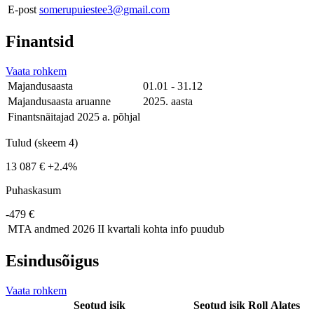
E-post
somerupuiestee3@gmail.com
Finantsid
Vaata rohkem
Majandusaasta
01.01 - 31.12
Majandusaasta aruanne
2025. aasta
Finantsnäitajad 2025 a. põhjal
Tulud (skeem 4)
13 087 €
+2.4%
Puhaskasum
-479 €
MTA andmed
2026 II kvartali kohta info puudub
Esindusõigus
Vaata rohkem
Seotud isik
Seotud isik
Roll
Alates