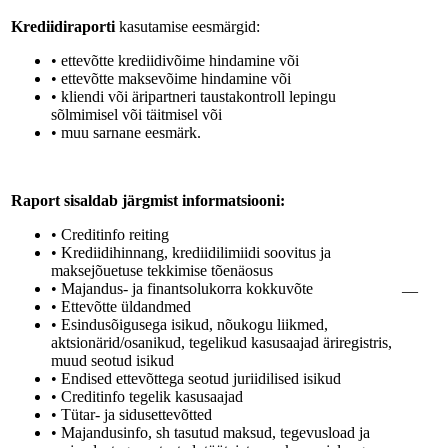
Krediidiraporti
kasutamise eesmärgid:
• ettevõtte krediidivõime hindamine või
• ettevõtte maksevõime hindamine või
• kliendi või äripartneri taustakontroll lepingu
sõlmimisel või täitmisel või
• muu sarnane eesmärk.
Raport sisaldab järgmist informatsiooni:
• Creditinfo reiting
• Krediidihinnang, krediidilimiidi soovitus ja
maksejõuetuse tekkimise tõenäosus
• Majandus- ja finantsolukorra kokkuvõte
—
• Ettevõtte üldandmed
• Esindusõigusega isikud, nõukogu liikmed,
aktsionärid/osanikud, tegelikud kasusaajad äriregistris,
muud seotud isikud
• Endised ettevõttega seotud juriidilised isikud
• Creditinfo tegelik kasusaajad
• Tütar- ja sidusettevõtted
• Majandusinfo, sh tasutud maksud, tegevusload ja