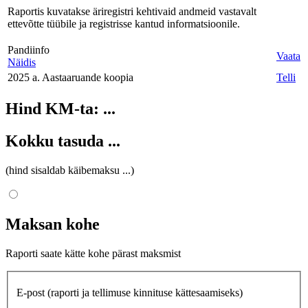
Raportis kuvatakse äriregistri kehtivaid andmeid vastavalt
ettevõtte tüübile ja registrisse kantud informatsioonile.
Pandiinfo
Vaata
Näidis
2025 a. Aastaaruande koopia
Telli
Hind KM-ta:
...
Kokku tasuda
...
(hind sisaldab käibemaksu
...
)
Maksan kohe
Raporti saate kätte kohe pärast maksmist
E-post
(raporti ja tellimuse kinnituse kättesaamiseks)