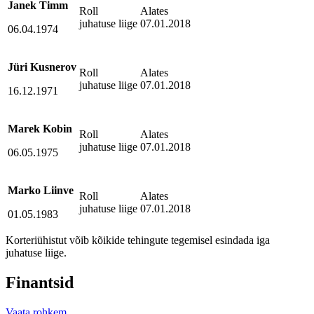
Janek Timm
Roll
Alates
juhatuse liige
07.01.2018
06.04.1974
Jüri Kusnerov
Roll
Alates
juhatuse liige
07.01.2018
16.12.1971
Marek Kobin
Roll
Alates
juhatuse liige
07.01.2018
06.05.1975
Marko Liinve
Roll
Alates
juhatuse liige
07.01.2018
01.05.1983
Korteriühistut võib kõikide tehingute tegemisel esindada iga
juhatuse liige.
Finantsid
Vaata rohkem