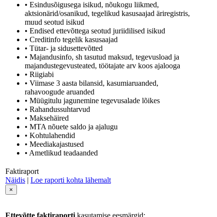
• Esindusõigusega isikud, nõukogu liikmed,
aktsionärid/osanikud, tegelikud kasusaajad äriregistris,
muud seotud isikud
• Endised ettevõttega seotud juriidilised isikud
• Creditinfo tegelik kasusaajad
• Tütar- ja sidusettevõtted
• Majandusinfo, sh tasutud maksud, tegevusload ja
majandustegevusteated, töötajate arv koos ajalooga
• Riigiabi
• Viimase 3 aasta bilansid, kasumiaruanded,
rahavoogude aruanded
• Müügitulu jagunemine tegevusalade lõikes
• Rahandussuhtarvud
• Maksehäired
• MTA nõuete saldo ja ajalugu
• Kohtulahendid
• Meediakajastused
• Ametlikud teadaanded
Faktiraport
Näidis
|
Loe raporti kohta lähemalt
×
Ettevõtte faktiraporti
kasutamise eesmärgid: