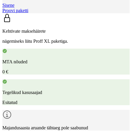
Sisene
Proovi paketti
Kehtivate maksehäirete
nägemiseks liitu Proff XL paketiga.
MTA nõuded
0 €
Tegelikud kasusaajad
Esitatud
Majandusaasta aruande tähtaeg pole saabunud