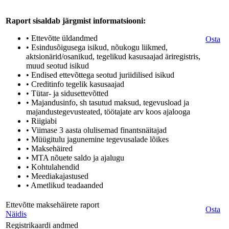
Raport sisaldab järgmist informatsiooni:
• Ettevõtte üldandmed
Osta
• Esindusõigusega isikud, nõukogu liikmed,
aktsionärid/osanikud, tegelikud kasusaajad äriregistris,
muud seotud isikud
• Endised ettevõttega seotud juriidilised isikud
• Creditinfo tegelik kasusaajad
• Tütar- ja sidusettevõtted
• Majandusinfo, sh tasutud maksud, tegevusload ja
majandustegevusteated, töötajate arv koos ajalooga
• Riigiabi
• Viimase 3 aasta olulisemad finantsnäitajad
• Müügitulu jagunemine tegevusalade lõikes
• Maksehäired
• MTA nõuete saldo ja ajalugu
• Kohtulahendid
• Meediakajastused
• Ametlikud teadaanded
Ettevõtte maksehäirete raport
Osta
Näidis
Registrikaardi andmed