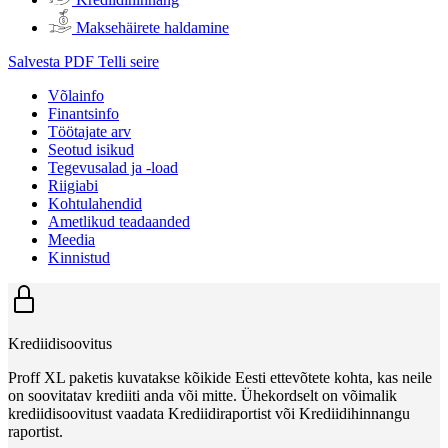
Maksehäirete haldamine
Salvesta PDF
Telli seire
Võlainfo
Finantsinfo
Töötajate arv
Seotud isikud
Tegevusalad ja -load
Riigiabi
Kohtulahendid
Ametlikud teadaanded
Meedia
Kinnistud
Krediidisoovitus
Proff XL paketis kuvatakse kõikide Eesti ettevõtete kohta, kas neile
on soovitatav krediiti anda või mitte. Ühekordselt on võimalik
krediidisoovitust vaadata Krediidiraportist või Krediidihinnangu
raportist.