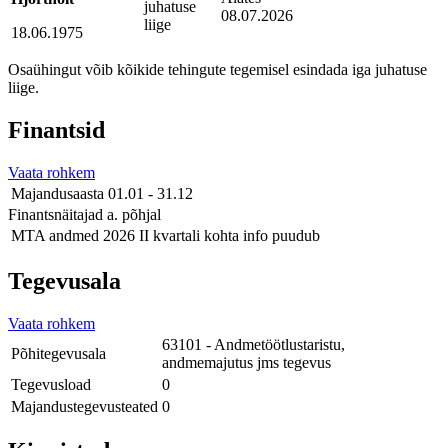
juhatuse
08.07.2026
liige
18.06.1975
Osaühingut võib kõikide tehingute tegemisel esindada iga juhatuse
liige.
Finantsid
Vaata rohkem
Majandusaasta
01.01 - 31.12
Finantsnäitajad a. põhjal
MTA andmed
2026 II kvartali kohta info puudub
Tegevusala
Vaata rohkem
63101 - Andmetöötlustaristu,
Põhitegevusala
andmemajutus jms tegevus
Tegevusload
0
Majandustegevusteated
0