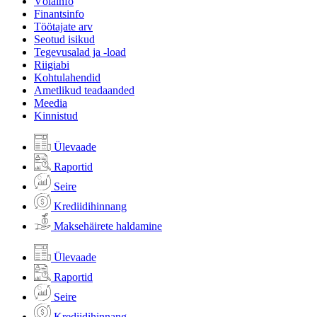
Võlainfo
Finantsinfo
Töötajate arv
Seotud isikud
Tegevusalad ja -load
Riigiabi
Kohtulahendid
Ametlikud teadaanded
Meedia
Kinnistud
Ülevaade
Raportid
Seire
Krediidihinnang
Maksehäirete haldamine
Ülevaade
Raportid
Seire
Krediidihinnang