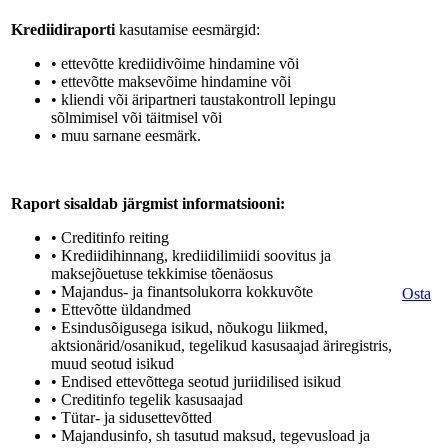
Krediidiraporti
kasutamise eesmärgid:
• ettevõtte krediidivõime hindamine või
• ettevõtte maksevõime hindamine või
• kliendi või äripartneri taustakontroll lepingu
sõlmimisel või täitmisel või
• muu sarnane eesmärk.
Raport sisaldab järgmist informatsiooni:
• Creditinfo reiting
• Krediidihinnang, krediidilimiidi soovitus ja
maksejõuetuse tekkimise tõenäosus
• Majandus- ja finantsolukorra kokkuvõte
Osta
• Ettevõtte üldandmed
• Esindusõigusega isikud, nõukogu liikmed,
aktsionärid/osanikud, tegelikud kasusaajad äriregistris,
muud seotud isikud
• Endised ettevõttega seotud juriidilised isikud
• Creditinfo tegelik kasusaajad
• Tütar- ja sidusettevõtted
• Majandusinfo, sh tasutud maksud, tegevusload ja