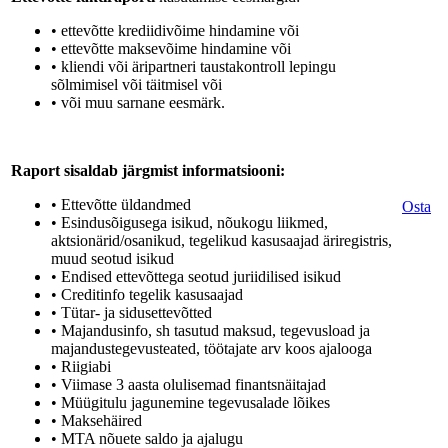
• ettevõtte krediidivõime hindamine või
• ettevõtte maksevõime hindamine või
• kliendi või äripartneri taustakontroll lepingu
sõlmimisel või täitmisel või
• või muu sarnane eesmärk.
Raport sisaldab järgmist informatsiooni:
• Ettevõtte üldandmed
Osta
• Esindusõigusega isikud, nõukogu liikmed,
aktsionärid/osanikud, tegelikud kasusaajad äriregistris,
muud seotud isikud
• Endised ettevõttega seotud juriidilised isikud
• Creditinfo tegelik kasusaajad
• Tütar- ja sidusettevõtted
• Majandusinfo, sh tasutud maksud, tegevusload ja
majandustegevusteated, töötajate arv koos ajalooga
• Riigiabi
• Viimase 3 aasta olulisemad finantsnäitajad
• Müügitulu jagunemine tegevusalade lõikes
• Maksehäired
• MTA nõuete saldo ja ajalugu