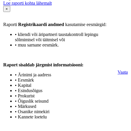
Loe raporti kohta lähemalt
×
Raporti
Registrikaardi andmed
kasutamise eesmärgid:
• kliendi või äripartneri taustakontroll lepingu
sõlmimisel või täitmisel või
• muu sarnane eesmärk.
Raport sisaldab järgmist informatsiooni:
Vaata
• Ärinimi ja aadress
• Eesmärk
• Kapital
• Esindusõigus
• Prokurist
• Õiguslik seisund
• Märkused
• Osanike nimekiri
• Kannete loetelu