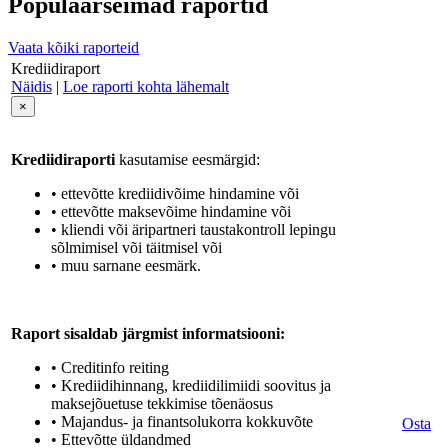
Populaarseimad raportid
Vaata kõiki raporteid
Krediidiraport
Näidis
|
Loe raporti kohta lähemalt
×
Krediidiraporti
kasutamise eesmärgid:
• ettevõtte krediidivõime hindamine või
• ettevõtte maksevõime hindamine või
• kliendi või äripartneri taustakontroll lepingu
sõlmimisel või täitmisel või
• muu sarnane eesmärk.
Raport sisaldab järgmist informatsiooni:
• Creditinfo reiting
• Krediidihinnang, krediidilimiidi soovitus ja
maksejõuetuse tekkimise tõenäosus
• Majandus- ja finantsolukorra kokkuvõte
Osta
• Ettevõtte üldandmed