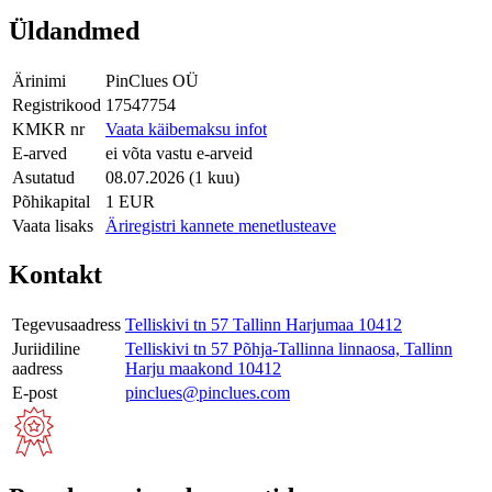
Üldandmed
Ärinimi
PinClues OÜ
Registrikood
17547754
KMKR nr
Vaata käibemaksu infot
E-arved
ei võta vastu e-arveid
Asutatud
08.07.2026 (1 kuu)
Põhikapital
1 EUR
Vaata lisaks
Äriregistri kannete menetlusteave
Kontakt
Tegevusaadress
Telliskivi tn 57 Tallinn Harjumaa 10412
Juriidiline
Telliskivi tn 57 Põhja-Tallinna linnaosa, Tallinn
aadress
Harju maakond 10412
E-post
pinclues@pinclues.com