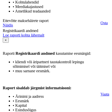
• Kohtulahendid
• Meediakajastused
• Ametlikud teadaanded
Ettevõtte maksehäirete raport
Osta
Näidis
Registrikaardi andmed
Loe raporti kohta lähemalt
×
Raporti
Registrikaardi andmed
kasutamise eesmärgid:
• kliendi või äripartneri taustakontroll lepingu
sõlmimisel või täitmisel või
• muu sarnane eesmärk.
Raport sisaldab järgmist informatsiooni:
Vaata
• Ärinimi ja aadress
• Eesmärk
• Kapital
• Esindusõigus