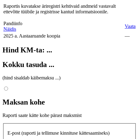
Raportis kuvatakse äriregistri kehtivaid andmeid vastavalt
ettevõtte tüübile ja registrisse kantud informatsioonile.
Pandiinfo
Vaata
Näidis
2025 a. Aastaaruande koopia
—
Hind KM-ta:
...
Kokku tasuda
...
(hind sisaldab käibemaksu
...
)
Maksan kohe
Raporti saate kätte kohe pärast maksmist
E-post
(raporti ja tellimuse kinnituse kättesaamiseks)