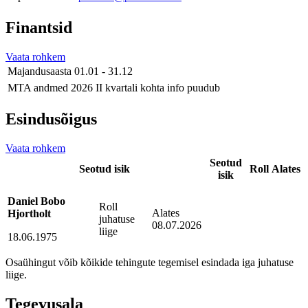
Finantsid
Vaata rohkem
Majandusaasta
01.01 - 31.12
MTA andmed
2026 II kvartali kohta info puudub
Esindusõigus
Vaata rohkem
Seotud
Seotud isik
Roll
Alates
isik
Daniel Bobo
Roll
Alates
Hjortholt
juhatuse
08.07.2026
liige
18.06.1975
Osaühingut võib kõikide tehingute tegemisel esindada iga juhatuse
liige.
Tegevusala