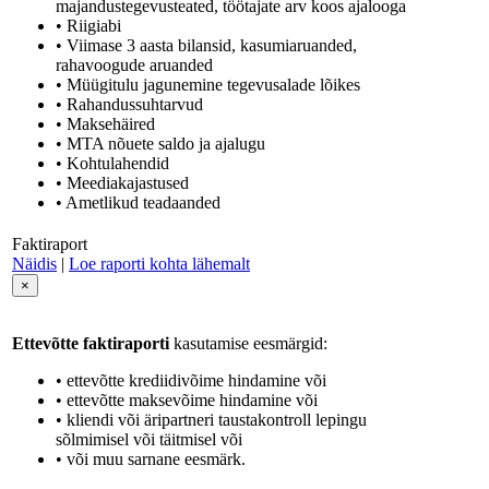
majandustegevusteated, töötajate arv koos ajalooga
• Riigiabi
• Viimase 3 aasta bilansid, kasumiaruanded,
rahavoogude aruanded
• Müügitulu jagunemine tegevusalade lõikes
• Rahandussuhtarvud
• Maksehäired
• MTA nõuete saldo ja ajalugu
• Kohtulahendid
• Meediakajastused
• Ametlikud teadaanded
Faktiraport
Näidis
|
Loe raporti kohta lähemalt
×
Ettevõtte faktiraporti
kasutamise eesmärgid:
• ettevõtte krediidivõime hindamine või
• ettevõtte maksevõime hindamine või
• kliendi või äripartneri taustakontroll lepingu
sõlmimisel või täitmisel või
• või muu sarnane eesmärk.