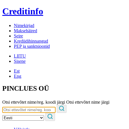
Creditinfo
Nimekirjad
Maksehäired
Seire
Krediidihinnangud
PEP ja sanktsioonid
LIITU
Sisene
Est
Eng
PINCLUES OÜ
Otsi ettevõtet nime/reg. koodi järgi
Otsi ettevõtet nime järgi