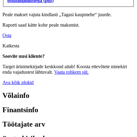
ostutingimustega (pdf)
Peale makset vajuta kindlasti „Tagasi kaupmehe“ juurde.
Raporti saad kätte kohe peale maksmist.
Osta
Katkesta
Soovite uusi kliente?
Target ärinimekirjade keskkond aitab! Koosta ettevõtete nimekiri
enda vajadustest lähtuvalt.
Vaata rohkem siit.
Ava kõik plokid
Võlainfo
Finantsinfo
Töötajate arv