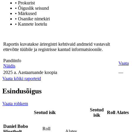
• Prokurist
• Õiguslik seisund
• Märkused
• Osanike nimekiri
• Kannete loetelu
Raportis kuvatakse äriregistri kehtivaid andmeid vastavalt
ettevõtte tüübile ja registrisse kantud informatsioonile.
Pandiinfo
Vaata
Näidis
2025 a. Aastaaruande koopia
—
Vaata kõiki raporteid
Esindusõigus
Vaata rohkem
Seotud
Seotud isik
Roll
Alates
isik
Daniel Bobo
Roll
Alates
Hjortholt