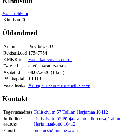
Kinnistud
Vaata rohkem
Kinnistud
0
Üldandmed
Ärinimi
PinClues OÜ
Registrikood
17547754
KMKR nr
Vaata käibemaksu infot
E-arved
ei võta vastu e-arveid
Asutatud
08.07.2026 (1 kuu)
Põhikapital
1 EUR
Vaata lisaks
Äriregistri kannete menetlusteave
Kontakt
Tegevusaadress
Telliskivi tn 57 Tallinn Harjumaa 10412
Juriidiline
Telliskivi tn 57 Põhja-Tallinna linnaosa, Tallinn
aadress
Harju maakond 10412
E-post
pinclues@pinclues.com