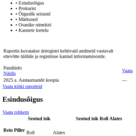
• Esindusõigus
• Prokurist
• Õiguslik seisund
• Märkused
• Osanike nimekiri
• Kannete loetelu
Raportis kuvatakse äriregistri kehtivaid andmeid vastavalt
ettevõtte tüübile ja registrisse kantud informatsioonile.
Pandiinfo
Vaata
Näidis
2025 a. Aastaaruande koopia
—
Vaata kõiki raporteid
Esindusõigus
Vaata rohkem
Seotud isik
Seotud isik
Roll
Alates
Reio Piller
Roll
Alates