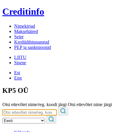
Creditinfo
Nimekirjad
Maksehäired
Seire
Krediidihinnangud
PEP ja sanktsioonid
LIITU
Sisene
Est
Eng
KP5 OÜ
Otsi ettevõtet nime/reg. koodi järgi
Otsi ettevõtet nime järgi