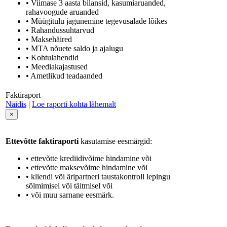
• Viimase 3 aasta bilansid, kasumiaruanded,
rahavoogude aruanded
• Müügitulu jagunemine tegevusalade lõikes
• Rahandussuhtarvud
• Maksehäired
• MTA nõuete saldo ja ajalugu
• Kohtulahendid
• Meediakajastused
• Ametlikud teadaanded
Faktiraport
Näidis
|
Loe raporti kohta lähemalt
×
Ettevõtte faktiraporti
kasutamise eesmärgid:
• ettevõtte krediidivõime hindamine või
• ettevõtte maksevõime hindamine või
• kliendi või äripartneri taustakontroll lepingu
sõlmimisel või täitmisel või
• või muu sarnane eesmärk.