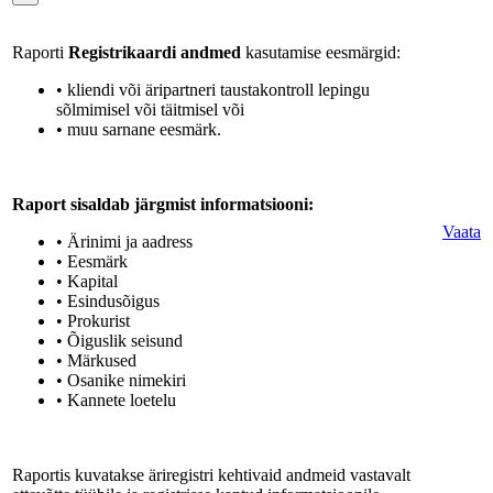
Raporti
Registrikaardi andmed
kasutamise eesmärgid:
• kliendi või äripartneri taustakontroll lepingu
sõlmimisel või täitmisel või
• muu sarnane eesmärk.
Raport sisaldab järgmist informatsiooni:
Vaata
• Ärinimi ja aadress
• Eesmärk
• Kapital
• Esindusõigus
• Prokurist
• Õiguslik seisund
• Märkused
• Osanike nimekiri
• Kannete loetelu
Raportis kuvatakse äriregistri kehtivaid andmeid vastavalt