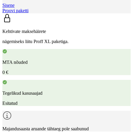
Sisene
Proovi paketti
Kehtivate maksehäirete
nägemiseks liitu Proff XL paketiga.
MTA nõuded
0 €
Tegelikud kasusaajad
Esitatud
Majandusaasta aruande tähtaeg pole saabunud