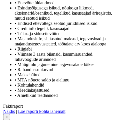
• Ettevõtte üldandmed
• Esindusõigusega isikud, nõukogu liikmed,
aktsionärid/osanikud, tegelikud kasusaajad äriregistris,
muud seotud isikud
• Endised ettevõttega seotud juriidilised isikud
• Creditinfo tegelik kasusaajad
• Tütar- ja sidusettevõtted
• Majandusinfo, sh tasutud maksud, tegevusload ja
majandustegevusteated, töötajate arv koos ajalooga
• Riigiabi
• Viimase 3 aasta bilansid, kasumiaruanded,
rahavoogude aruanded
• Müügitulu jagunemine tegevusalade lõikes
• Rahandussuhtarvud
• Maksehäired
• MTA nõuete saldo ja ajalugu
• Kohtulahendid
• Meediakajastused
• Ametlikud teadaanded
Faktiraport
Näidis
|
Loe raporti kohta lähemalt
×