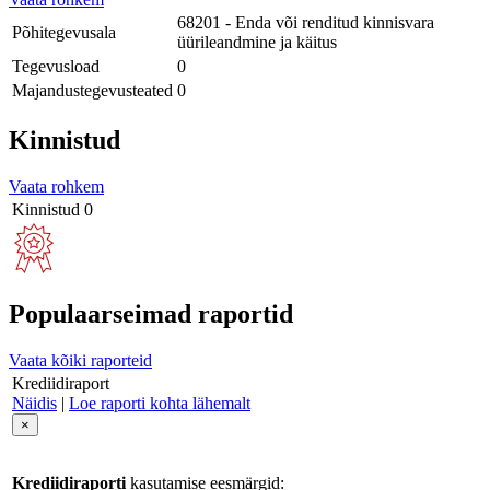
68201 - Enda või renditud kinnisvara
Põhitegevusala
üürileandmine ja käitus
Tegevusload
0
Majandustegevusteated
0
Kinnistud
Vaata rohkem
Kinnistud
0
Populaarseimad raportid
Vaata kõiki raporteid
Krediidiraport
Näidis
|
Loe raporti kohta lähemalt
×
Krediidiraporti
kasutamise eesmärgid: