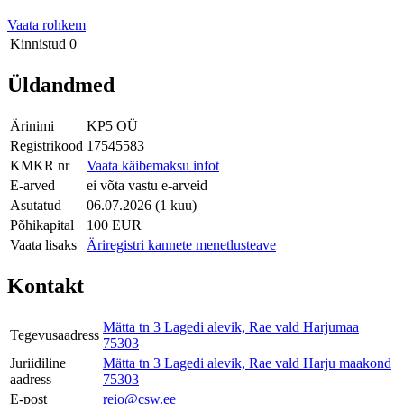
Vaata rohkem
Kinnistud
0
Üldandmed
Ärinimi
KP5 OÜ
Registrikood
17545583
KMKR nr
Vaata käibemaksu infot
E-arved
ei võta vastu e-arveid
Asutatud
06.07.2026 (1 kuu)
Põhikapital
100 EUR
Vaata lisaks
Äriregistri kannete menetlusteave
Kontakt
Mätta tn 3 Lagedi alevik, Rae vald Harjumaa
Tegevusaadress
75303
Juriidiline
Mätta tn 3 Lagedi alevik, Rae vald Harju maakond
aadress
75303
E-post
reio@csw.ee