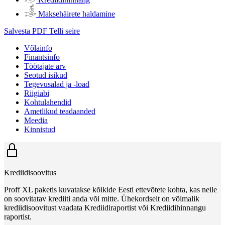
Maksehäirete haldamine
Salvesta PDF
Telli seire
Võlainfo
Finantsinfo
Töötajate arv
Seotud isikud
Tegevusalad ja -load
Riigiabi
Kohtulahendid
Ametlikud teadaanded
Meedia
Kinnistud
Krediidisoovitus
Proff XL paketis kuvatakse kõikide Eesti ettevõtete kohta, kas neile
on soovitatav krediiti anda või mitte. Ühekordselt on võimalik
krediidisoovitust vaadata Krediidiraportist või Krediidihinnangu
raportist.