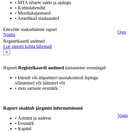
• MTA nõuete saldo ja ajalugu
• Kohtulahendid
• Meediakajastused
• Ametlikud teadaanded
Ettevõtte maksehäirete raport
Osta
Näidis
Registrikaardi andmed
Loe raporti kohta lähemalt
×
Raporti
Registrikaardi andmed
kasutamise eesmärgid:
• kliendi või äripartneri taustakontroll lepingu
sõlmimisel või täitmisel või
• muu sarnane eesmärk.
Raport sisaldab järgmist informatsiooni:
Vaata
• Ärinimi ja aadress
• Eesmärk
• Kapital