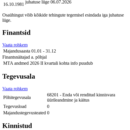
juhatuse liige
06.07.2026
16.10.1981
Osaühingut võib kõikide tehingute tegemisel esindada iga juhatuse
liige.
Finantsid
Vaata rohkem
Majandusaasta
01.01 - 31.12
Finantsnäitajad a. põhjal
MTA andmed
2026 II kvartali kohta info puudub
Tegevusala
Vaata rohkem
68201 - Enda või renditud kinnisvara
Põhitegevusala
üürileandmine ja käitus
Tegevusload
0
Majandustegevusteated
0
Kinnistud