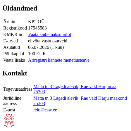
Üldandmed
Ärinimi
KP5 OÜ
Registrikood
17545583
KMKR nr
Vaata käibemaksu infot
E-arved
ei võta vastu e-arveid
Asutatud
06.07.2026 (1 kuu)
Põhikapital
100 EUR
Vaata lisaks
Äriregistri kannete menetlusteave
Kontakt
Mätta tn 3 Lagedi alevik, Rae vald Harjumaa
Tegevusaadress
75303
Juriidiline
Mätta tn 3 Lagedi alevik, Rae vald Harju maakond
aadress
75303
E-post
reio@csw.ee