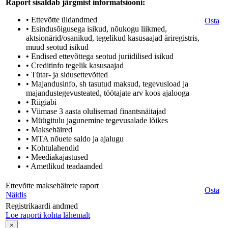
Raport sisaldab järgmist informatsiooni:
• Ettevõtte üldandmed
Osta
• Esindusõigusega isikud, nõukogu liikmed,
aktsionärid/osanikud, tegelikud kasusaajad äriregistris,
muud seotud isikud
• Endised ettevõttega seotud juriidilised isikud
• Creditinfo tegelik kasusaajad
• Tütar- ja sidusettevõtted
• Majandusinfo, sh tasutud maksud, tegevusload ja
majandustegevusteated, töötajate arv koos ajalooga
• Riigiabi
• Viimase 3 aasta olulisemad finantsnäitajad
• Müügitulu jagunemine tegevusalade lõikes
• Maksehäired
• MTA nõuete saldo ja ajalugu
• Kohtulahendid
• Meediakajastused
• Ametlikud teadaanded
Ettevõtte maksehäirete raport
Osta
Näidis
Registrikaardi andmed
Loe raporti kohta lähemalt
×