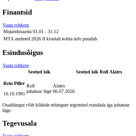
Finantsid
Vaata rohkem
Majandusaasta
01.01 - 31.12
MTA andmed
2026 II kvartali kohta info puudub
Esindusõigus
Vaata rohkem
Seotud isik
Seotud isik
Roll
Alates
Reio Piller
Roll
Alates
juhatuse liige
06.07.2026
16.10.1981
Osaühingut võib kõikide tehingute tegemisel esindada iga juhatuse
liige.
Tegevusala
Vaata rohkem