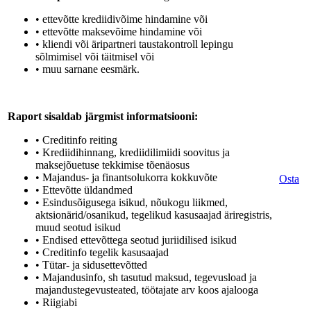
• ettevõtte krediidivõime hindamine või
• ettevõtte maksevõime hindamine või
• kliendi või äripartneri taustakontroll lepingu
sõlmimisel või täitmisel või
• muu sarnane eesmärk.
Raport sisaldab järgmist informatsiooni:
• Creditinfo reiting
• Krediidihinnang, krediidilimiidi soovitus ja
maksejõuetuse tekkimise tõenäosus
• Majandus- ja finantsolukorra kokkuvõte
Osta
• Ettevõtte üldandmed
• Esindusõigusega isikud, nõukogu liikmed,
aktsionärid/osanikud, tegelikud kasusaajad äriregistris,
muud seotud isikud
• Endised ettevõttega seotud juriidilised isikud
• Creditinfo tegelik kasusaajad
• Tütar- ja sidusettevõtted
• Majandusinfo, sh tasutud maksud, tegevusload ja
majandustegevusteated, töötajate arv koos ajalooga
• Riigiabi