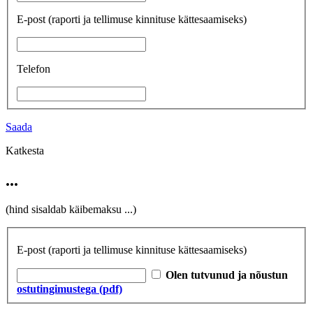
E-post
(raporti ja tellimuse kinnituse kättesaamiseks)
Telefon
Saada
Katkesta
...
(hind sisaldab käibemaksu
...
)
E-post
(raporti ja tellimuse kinnituse kättesaamiseks)
Olen tutvunud ja nõustun
ostutingimustega (pdf)