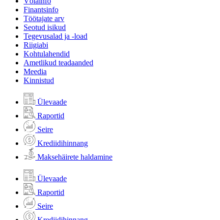
Võlainfo
Finantsinfo
Töötajate arv
Seotud isikud
Tegevusalad ja -load
Riigiabi
Kohtulahendid
Ametlikud teadaanded
Meedia
Kinnistud
Ülevaade
Raportid
Seire
Krediidihinnang
Maksehäirete haldamine
Ülevaade
Raportid
Seire
Krediidihinnang