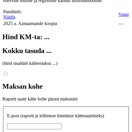
ettevõtte tüübile ja registrisse kantud informatsioonile.
Pandiinfo
Vaata
Näidis
2025 a. Aastaaruande koopia
—
Hind KM-ta:
...
Kokku tasuda
...
(hind sisaldab käibemaksu
...
)
Maksan kohe
Raporti saate kätte kohe pärast maksmist
E-post
(raporti ja tellimuse kinnituse kättesaamiseks)