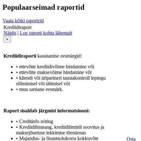
Populaarseimad raportid
Vaata kõiki raporteid
Krediidiraport
Näidis
|
Loe raporti kohta lähemalt
×
Krediidiraporti
kasutamise eesmärgid:
• ettevõtte krediidivõime hindamine või
• ettevõtte maksevõime hindamine või
• kliendi või äripartneri taustakontroll lepingu
sõlmimisel või täitmisel või
• muu sarnane eesmärk.
Raport sisaldab järgmist informatsiooni:
• Creditinfo reiting
• Krediidihinnang, krediidilimiidi soovitus ja
maksejõuetuse tekkimise tõenäosus
• Majandus- ja finantsolukorra kokkuvõte
Osta