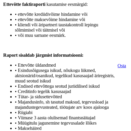
Ettevõtte faktiraporti
kasutamise eesmärgid:
• ettevõtte krediidivõime hindamine või
• ettevõtte maksevõime hindamine või
• kliendi või äripartneri taustakontroll lepingu
sõlmimisel või täitmisel või
• või muu sarnane eesmärk.
Raport sisaldab järgmist informatsiooni:
• Ettevõtte üldandmed
Osta
• Esindusõigusega isikud, nõukogu liikmed,
aktsionärid/osanikud, tegelikud kasusaajad äriregistris,
muud seotud isikud
• Endised ettevõttega seotud juriidilised isikud
• Creditinfo tegelik kasusaajad
• Tütar- ja sidusettevõtted
• Majandusinfo, sh tasutud maksud, tegevusload ja
majandustegevusteated, töötajate arv koos ajalooga
• Riigiabi
• Viimase 3 aasta olulisemad finantsnäitajad
• Müügitulu jagunemine tegevusalade lõikes
• Maksehäired