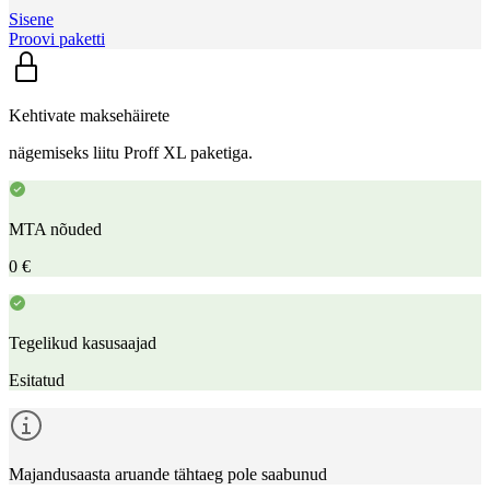
Sisene
Proovi paketti
Kehtivate maksehäirete
nägemiseks liitu Proff XL paketiga.
MTA nõuded
0 €
Tegelikud kasusaajad
Esitatud
Majandusaasta aruande tähtaeg pole saabunud