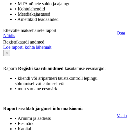
• MTA nõuete saldo ja ajalugu
• Kohtulahendid
• Meediakajastused
• Ametlikud teadaanded
Ettevõtte maksehäirete raport
Osta
Näidis
Registrikaardi andmed
Loe raporti kohta lähemalt
×
Raporti
Registrikaardi andmed
kasutamise eesmärgid:
• kliendi või äripartneri taustakontroll lepingu
sõlmimisel või täitmisel või
• muu sarnane eesmärk.
Raport sisaldab järgmist informatsiooni:
Vaata
• Ärinimi ja aadress
• Eesmärk
• Kapital