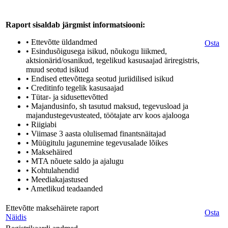
Raport sisaldab järgmist informatsiooni:
• Ettevõtte üldandmed
Osta
• Esindusõigusega isikud, nõukogu liikmed,
aktsionärid/osanikud, tegelikud kasusaajad äriregistris,
muud seotud isikud
• Endised ettevõttega seotud juriidilised isikud
• Creditinfo tegelik kasusaajad
• Tütar- ja sidusettevõtted
• Majandusinfo, sh tasutud maksud, tegevusload ja
majandustegevusteated, töötajate arv koos ajalooga
• Riigiabi
• Viimase 3 aasta olulisemad finantsnäitajad
• Müügitulu jagunemine tegevusalade lõikes
• Maksehäired
• MTA nõuete saldo ja ajalugu
• Kohtulahendid
• Meediakajastused
• Ametlikud teadaanded
Ettevõtte maksehäirete raport
Osta
Näidis