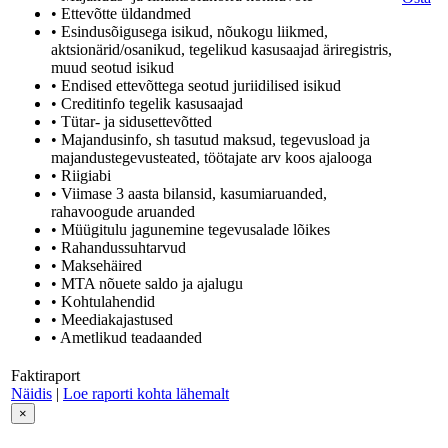
• Ettevõtte üldandmed
• Esindusõigusega isikud, nõukogu liikmed,
aktsionärid/osanikud, tegelikud kasusaajad äriregistris,
muud seotud isikud
• Endised ettevõttega seotud juriidilised isikud
• Creditinfo tegelik kasusaajad
• Tütar- ja sidusettevõtted
• Majandusinfo, sh tasutud maksud, tegevusload ja
majandustegevusteated, töötajate arv koos ajalooga
• Riigiabi
• Viimase 3 aasta bilansid, kasumiaruanded,
rahavoogude aruanded
• Müügitulu jagunemine tegevusalade lõikes
• Rahandussuhtarvud
• Maksehäired
• MTA nõuete saldo ja ajalugu
• Kohtulahendid
• Meediakajastused
• Ametlikud teadaanded
Faktiraport
Näidis
|
Loe raporti kohta lähemalt
×