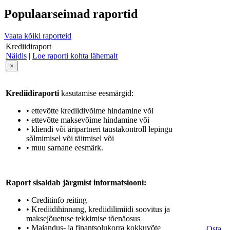
Populaarseimad raportid
Vaata kõiki raporteid
Krediidiraport
Näidis
|
Loe raporti kohta lähemalt
×
Krediidiraporti
kasutamise eesmärgid:
• ettevõtte krediidivõime hindamine või
• ettevõtte maksevõime hindamine või
• kliendi või äripartneri taustakontroll lepingu
sõlmimisel või täitmisel või
• muu sarnane eesmärk.
Raport sisaldab järgmist informatsiooni:
• Creditinfo reiting
• Krediidihinnang, krediidilimiidi soovitus ja
maksejõuetuse tekkimise tõenäosus
• Majandus- ja finantsolukorra kokkuvõte
Osta