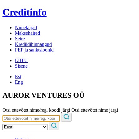
Creditinfo
Nimekirjad
Maksehäired
Seire
Krediidihinnangud
PEP ja sanktsioonid
LIITU
Sisene
Est
Eng
AUROR VENTURES OÜ
Otsi ettevõtet nime/reg. koodi järgi
Otsi ettevõtet nime järgi