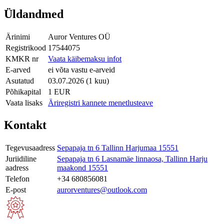
Üldandmed
Ärinimi
Auror Ventures OÜ
Registrikood
17544075
KMKR nr
Vaata käibemaksu infot
E-arved
ei võta vastu e-arveid
Asutatud
03.07.2026 (1 kuu)
Põhikapital
1 EUR
Vaata lisaks
Äriregistri kannete menetlusteave
Kontakt
Tegevusaadress
Sepapaja tn 6 Tallinn Harjumaa 15551
Juriidiline
Sepapaja tn 6 Lasnamäe linnaosa, Tallinn Harju
aadress
maakond 15551
Telefon
+34 680856081
E-post
aurorventures@outlook.com