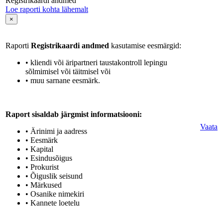
Registrikaardi andmed
Loe raporti kohta lähemalt
×
Raporti
Registrikaardi andmed
kasutamise eesmärgid:
• kliendi või äripartneri taustakontroll lepingu
sõlmimisel või täitmisel või
• muu sarnane eesmärk.
Raport sisaldab järgmist informatsiooni:
Vaata
• Ärinimi ja aadress
• Eesmärk
• Kapital
• Esindusõigus
• Prokurist
• Õiguslik seisund
• Märkused
• Osanike nimekiri
• Kannete loetelu