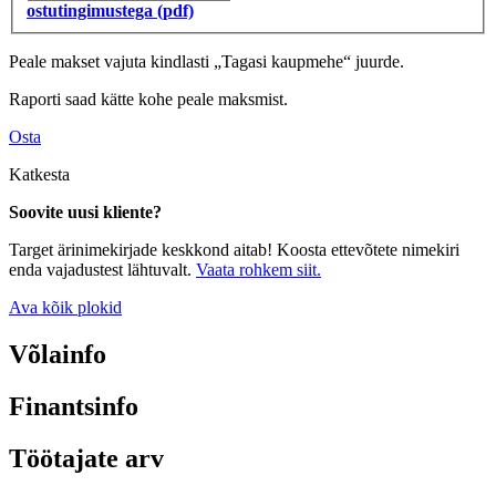
ostutingimustega (pdf)
Peale makset vajuta kindlasti „Tagasi kaupmehe“ juurde.
Raporti saad kätte kohe peale maksmist.
Osta
Katkesta
Soovite uusi kliente?
Target ärinimekirjade keskkond aitab! Koosta ettevõtete nimekiri
enda vajadustest lähtuvalt.
Vaata rohkem siit.
Ava kõik plokid
Võlainfo
Finantsinfo
Töötajate arv