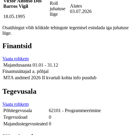
Victor Alfonso Dos
Roll
Alates
Barros Vigil
juhatuse
03.07.2026
liige
18.05.1995
Osaühingut võib kõikide tehingute tegemisel esindada iga juhatuse
liige.
Finantsid
Vaata rohkem
Majandusaasta
01.01 - 31.12
Finantsnäitajad a. põhjal
MTA andmed
2026 II kvartali kohta info puudub
Tegevusala
Vaata rohkem
Põhitegevusala
62101 - Programmeerimine
Tegevusload
0
Majandustegevusteated
0