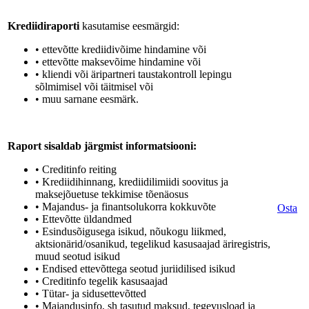
Krediidiraporti
kasutamise eesmärgid:
• ettevõtte krediidivõime hindamine või
• ettevõtte maksevõime hindamine või
• kliendi või äripartneri taustakontroll lepingu
sõlmimisel või täitmisel või
• muu sarnane eesmärk.
Raport sisaldab järgmist informatsiooni:
• Creditinfo reiting
• Krediidihinnang, krediidilimiidi soovitus ja
maksejõuetuse tekkimise tõenäosus
• Majandus- ja finantsolukorra kokkuvõte
Osta
• Ettevõtte üldandmed
• Esindusõigusega isikud, nõukogu liikmed,
aktsionärid/osanikud, tegelikud kasusaajad äriregistris,
muud seotud isikud
• Endised ettevõttega seotud juriidilised isikud
• Creditinfo tegelik kasusaajad
• Tütar- ja sidusettevõtted
• Majandusinfo, sh tasutud maksud, tegevusload ja