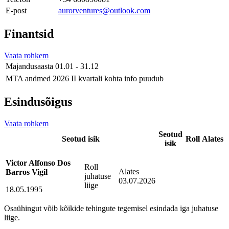
E-post
aurorventures@outlook.com
Finantsid
Vaata rohkem
Majandusaasta
01.01 - 31.12
MTA andmed
2026 II kvartali kohta info puudub
Esindusõigus
Vaata rohkem
Seotud
Seotud isik
Roll
Alates
isik
Victor Alfonso Dos
Roll
Alates
Barros Vigil
juhatuse
03.07.2026
liige
18.05.1995
Osaühingut võib kõikide tehingute tegemisel esindada iga juhatuse
liige.