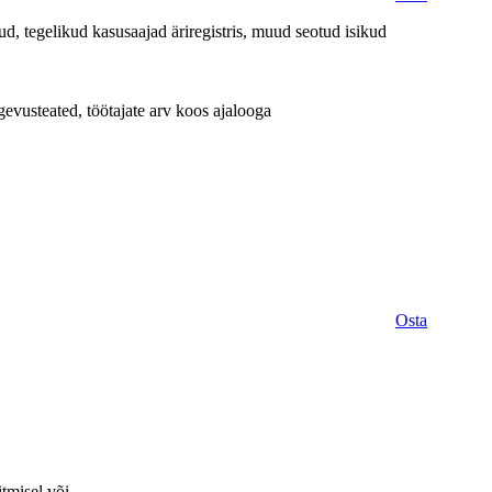
d, tegelikud kasusaajad äriregistris, muud seotud isikud
evusteated, töötajate arv koos ajalooga
Osta
itmisel või