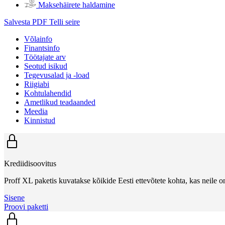
Maksehäirete haldamine
Salvesta PDF
Telli seire
Võlainfo
Finantsinfo
Töötajate arv
Seotud isikud
Tegevusalad ja -load
Riigiabi
Kohtulahendid
Ametlikud teadaanded
Meedia
Kinnistud
Krediidisoovitus
Proff XL paketis kuvatakse kõikide Eesti ettevõtete kohta, kas neile on
Sisene
Proovi paketti