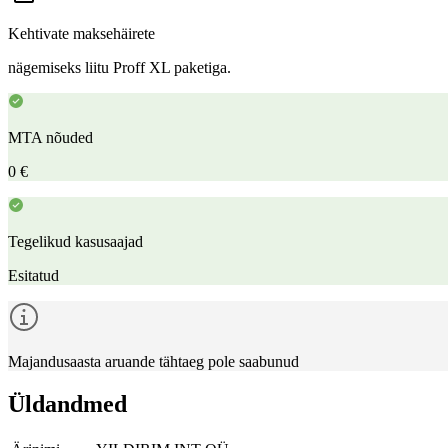
Kehtivate maksehäirete
nägemiseks liitu Proff XL paketiga.
MTA nõuded
0 €
Tegelikud kasusaajad
Esitatud
Majandusaasta aruande tähtaeg pole saabunud
Üldandmed