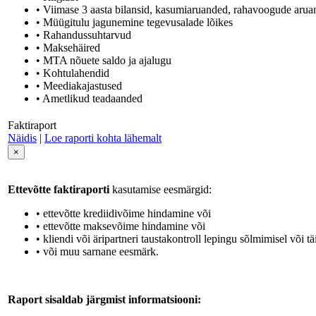
• Viimase 3 aasta bilansid, kasumiaruanded, rahavoogude aru
• Müügitulu jagunemine tegevusalade lõikes
• Rahandussuhtarvud
• Maksehäired
• MTA nõuete saldo ja ajalugu
• Kohtulahendid
• Meediakajastused
• Ametlikud teadaanded
Faktiraport
Näidis
|
Loe raporti kohta lähemalt
×
Ettevõtte faktiraporti
kasutamise eesmärgid:
• ettevõtte krediidivõime hindamine või
• ettevõtte maksevõime hindamine või
• kliendi või äripartneri taustakontroll lepingu sõlmimisel või tä
• või muu sarnane eesmärk.
Raport sisaldab järgmist informatsiooni: