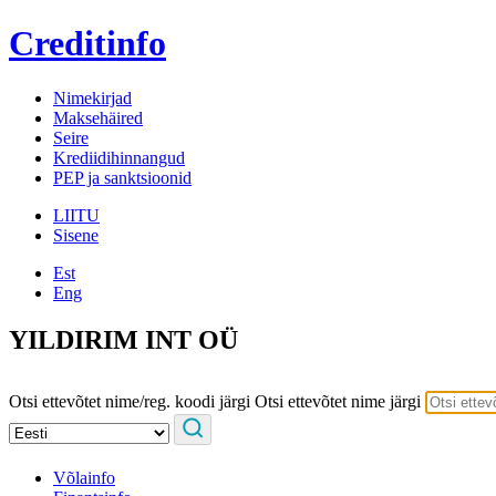
Creditinfo
Nimekirjad
Maksehäired
Seire
Krediidihinnangud
PEP ja sanktsioonid
LIITU
Sisene
Est
Eng
YILDIRIM INT OÜ
Otsi ettevõtet nime/reg. koodi järgi
Otsi ettevõtet nime järgi
Võlainfo