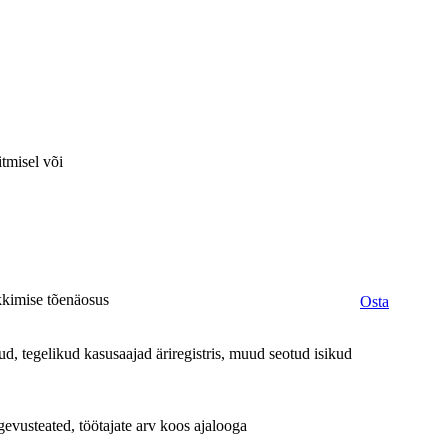
itmisel või
ekkimise tõenäosus
Osta
d, tegelikud kasusaajad äriregistris, muud seotud isikud
evusteated, töötajate arv koos ajalooga