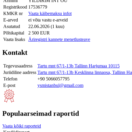
Ärinimi
YILDIRIM INT OÜ
Registrikood
17536779
KMKR nr
Vaata käibemaksu infot
E-arved
ei võta vastu e-arveid
Asutatud
22.06.2026 (1 kuu)
Põhikapital
2 500 EUR
Vaata lisaks
Äriregistri kannete menetlusteave
Kontakt
Tegevusaadress
Tartu mnt 67/1-13b Tallinn Harjumaa 10115
Juriidiline aadress
Tartu mnt 67/1-13b Kesklinna linnaosa, Tallinn 
Telefon
+90 5066057795
E-post
ysmistanbul@gmail.com
Populaarseimad raportid
Vaata kõiki raporteid