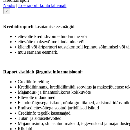
Krediidiraport
Näidis
|
Loe raporti kohta lähemalt
×
Krediidiraporti
kasutamise eesmärgid:
• ettevõtte krediidivõime hindamine või
• ettevõtte maksevõime hindamine või
• kliendi või äripartneri taustakontroll lepingu sõlmimisel või tä
• muu sarnane eesmärk.
Raport sisaldab järgmist informatsiooni:
• Creditinfo reiting
• Krediidihinnang, krediidilimiidi soovitus ja maksejõuetuse t
• Majandus- ja finantsolukorra kokkuvõte
• Ettevõtte üldandmed
• Esindusõigusega isikud, nõukogu liikmed, aktsionärid/osaniku
• Endised ettevõttega seotud juriidilised isikud
• Creditinfo tegelik kasusaajad
• Tütar- ja sidusettevõtted
• Majandusinfo, sh tasutud maksud, tegevusload ja majandusteg
• Riigiabi