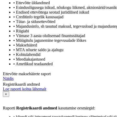
• Ettevõtte üldandmed
• Esindusõigusega isikud, nõukogu liikmed, aktsionärid/osaniku
• Endised ettevõttega seotud juriidilised isikud
• Creditinfo tegelik kasusaajad
• Tütar- ja sidusettevõtted
• Majandusinfo, sh tasutud maksud, tegevusload ja majandusteg
• Riigiabi
• Viimase 3 aasta olulisemad finantsnäitajad
• Müügitulu jagunemine tegevusalade lõikes
• Maksehäired
• MTA nõuete saldo ja ajalugu
• Kohtulahendid
• Meediakajastused
• Ametlikud teadaanded
Ettevõtte maksehäirete raport
Näidis
Registrikaardi andmed
Loe raporti kohta lähemalt
×
Raporti
Registrikaardi andmed
kasutamise eesmärgid:
• kliendi või äripartneri taustakontroll lepingu sõlmimisel või tä