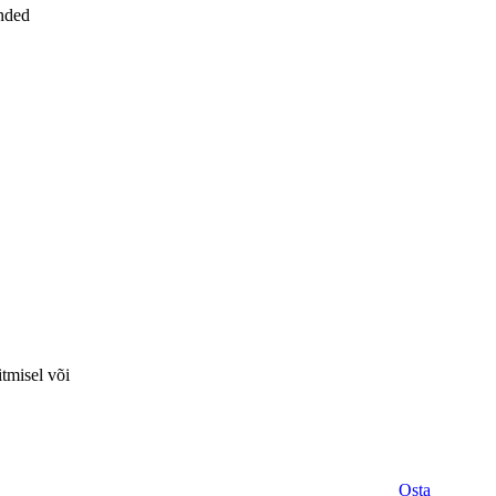
anded
itmisel või
Osta