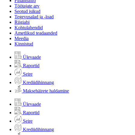
Finantsinfo
Töötajate arv
Seotud isikud
Tegevusalad ja -load
Riigiabi
Kohtulahendid
Ametlikud teadaanded
Meedia
Kinnistud
Ülevaade
Raportid
Seire
Krediidihinnang
Maksehäirete haldamine
Ülevaade
Raportid
Seire
Krediidihinnang