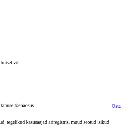
itmisel või
ekkimise tõenäosus
Osta
d, tegelikud kasusaajad äriregistris, muud seotud isikud