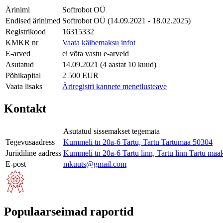
Ärinimi
Softrobot OÜ
Endised ärinimed
Softrobot OÜ (14.09.2021 - 18.02.2025)
Registrikood
16315332
KMKR nr
Vaata käibemaksu infot
E-arved
ei võta vastu e-arveid
Asutatud
14.09.2021 (4 aastat 10 kuud)
Põhikapital
2 500 EUR
Vaata lisaks
Äriregistri kannete menetlusteave
Kontakt
Asutatud sissemakset tegemata
Tegevusaadress
Kummeli tn 20a-6 Tartu, Tartu Tartumaa 50304
Juriidiline aadress
Kummeli tn 20a-6 Tartu linn, Tartu linn Tartu ma
E-post
mkuuts@gmail.com
Populaarseimad raportid