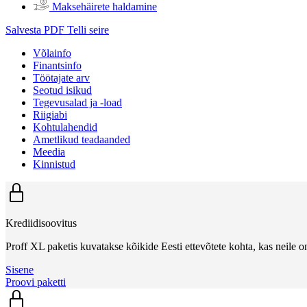
Maksehäirete haldamine
Salvesta PDF
Telli seire
Võlainfo
Finantsinfo
Töötajate arv
Seotud isikud
Tegevusalad ja -load
Riigiabi
Kohtulahendid
Ametlikud teadaanded
Meedia
Kinnistud
Krediidisoovitus
Proff XL paketis kuvatakse kõikide Eesti ettevõtete kohta, kas neile on
Sisene
Proovi paketti