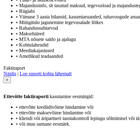
• Majandusinfo, sh tasutud maksud, tegevusload ja majandusteg
• Riigiabi
• Viimase 3 aasta bilansid, kasumiaruanded, rahavoogude aru
• Müügitulu jagunemine tegevusalade lõikes
• Rahandussuhtarvud
• Maksehäired
• MTA nõuete saldo ja ajalugu
• Kohtulahendid
• Meediakajastused
• Ametlikud teadaanded
Faktiraport
Näidis
|
Loe raporti kohta lähemalt
×
Ettevõtte faktiraporti
kasutamise eesmärgid:
• ettevõtte krediidivõime hindamine või
• ettevõtte maksevõime hindamine või
• kliendi või äripartneri taustakontroll lepingu sõlmimisel või tä
• või muu sarnane eesmärk.