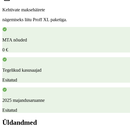
Kehtivate maksehäirete
nägemiseks liitu Proff XL paketiga.
MTA nõuded
0 €
Tegelikud kasusaajad
Esitatud
2025 majandusaruanne
Esitatud
Üldandmed