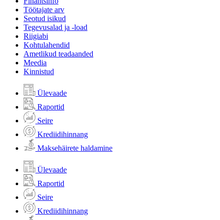
Finantsinfo
Töötajate arv
Seotud isikud
Tegevusalad ja -load
Riigiabi
Kohtulahendid
Ametlikud teadaanded
Meedia
Kinnistud
Ülevaade
Raportid
Seire
Krediidihinnang
Maksehäirete haldamine
Ülevaade
Raportid
Seire
Krediidihinnang