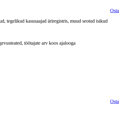
Osta
d, tegelikud kasusaajad äriregistris, muud seotud isikud
evusteated, töötajate arv koos ajalooga
Osta