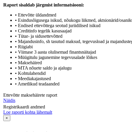
Raport sisaldab järgmist informatsiooni:
• Ettevõtte üldandmed
• Esindusõigusega isikud, nõukogu liikmed, aktsionärid/osaniku
• Endised ettevõttega seotud juriidilised isikud
• Creditinfo tegelik kasusaajad
• Tütar- ja sidusettevõtted
• Majandusinfo, sh tasutud maksud, tegevusload ja majandusteg
• Riigiabi
• Viimase 3 aasta olulisemad finantsnäitajad
• Müügitulu jagunemine tegevusalade lõikes
• Maksehäired
• MTA nõuete saldo ja ajalugu
• Kohtulahendid
• Meediakajastused
• Ametlikud teadaanded
Ettevõtte maksehäirete raport
Näidis
Registrikaardi andmed
Loe raporti kohta lähemalt
×