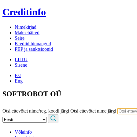
Creditinfo
Nimekirjad
Maksehäired
Seire
Krediidihinnangud
PEP ja sanktsioonid
LIITU
Sisene
Est
Eng
SOFTROBOT OÜ
Otsi ettevõtet nime/reg. koodi järgi
Otsi ettevõtet nime järgi
Võlainfo