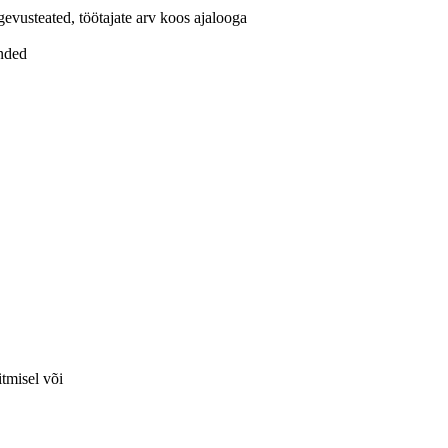
evusteated, töötajate arv koos ajalooga
anded
itmisel või