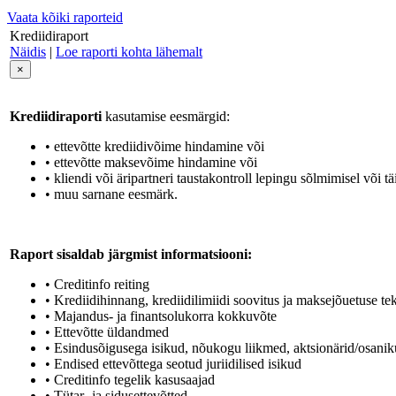
Vaata kõiki raporteid
Krediidiraport
Näidis
|
Loe raporti kohta lähemalt
×
Krediidiraporti
kasutamise eesmärgid:
• ettevõtte krediidivõime hindamine või
• ettevõtte maksevõime hindamine või
• kliendi või äripartneri taustakontroll lepingu sõlmimisel või tä
• muu sarnane eesmärk.
Raport sisaldab järgmist informatsiooni:
• Creditinfo reiting
• Krediidihinnang, krediidilimiidi soovitus ja maksejõuetuse t
• Majandus- ja finantsolukorra kokkuvõte
• Ettevõtte üldandmed
• Esindusõigusega isikud, nõukogu liikmed, aktsionärid/osaniku
• Endised ettevõttega seotud juriidilised isikud
• Creditinfo tegelik kasusaajad
• Tütar- ja sidusettevõtted