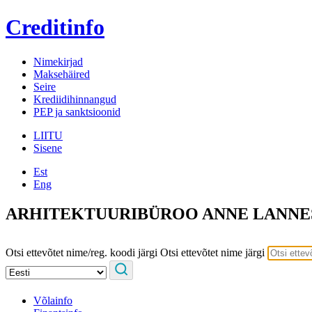
Creditinfo
Nimekirjad
Maksehäired
Seire
Krediidihinnangud
PEP ja sanktsioonid
LIITU
Sisene
Est
Eng
ARHITEKTUURIBÜROO ANNE LANNE
Otsi ettevõtet nime/reg. koodi järgi
Otsi ettevõtet nime järgi
Võlainfo