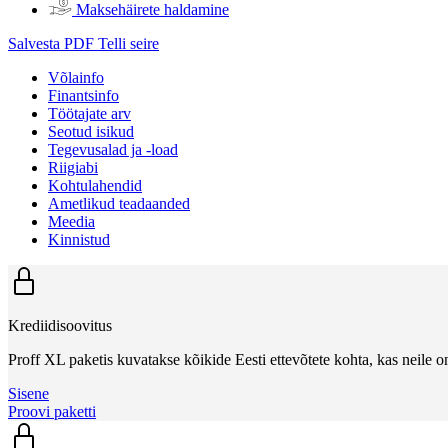
Maksehäirete haldamine
Salvesta PDF
Telli seire
Võlainfo
Finantsinfo
Töötajate arv
Seotud isikud
Tegevusalad ja -load
Riigiabi
Kohtulahendid
Ametlikud teadaanded
Meedia
Kinnistud
Krediidisoovitus
Proff XL paketis kuvatakse kõikide Eesti ettevõtete kohta, kas neile on
Sisene
Proovi paketti