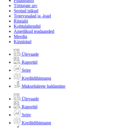
Finantsinfo
Töötajate arv
Seotud isikud
Tegevusalad ja -load
Riigiabi
Kohtulahendid
Ametlikud teadaanded
Meedia
Kinnistud
Ülevaade
Raportid
Seire
Krediidihinnang
Maksehäirete haldamine
Ülevaade
Raportid
Seire
Krediidihinnang