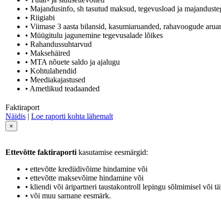
• Majandusinfo, sh tasutud maksud, tegevusload ja majandusteg
• Riigiabi
• Viimase 3 aasta bilansid, kasumiaruanded, rahavoogude aru
• Müügitulu jagunemine tegevusalade lõikes
• Rahandussuhtarvud
• Maksehäired
• MTA nõuete saldo ja ajalugu
• Kohtulahendid
• Meediakajastused
• Ametlikud teadaanded
Faktiraport
Näidis
|
Loe raporti kohta lähemalt
×
Ettevõtte faktiraporti
kasutamise eesmärgid:
• ettevõtte krediidivõime hindamine või
• ettevõtte maksevõime hindamine või
• kliendi või äripartneri taustakontroll lepingu sõlmimisel või tä
• või muu sarnane eesmärk.