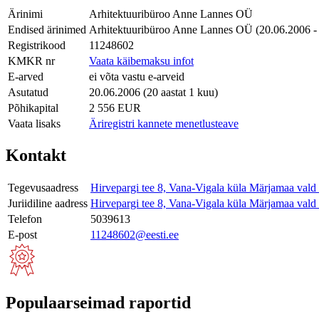
Ärinimi
Arhitektuuribüroo Anne Lannes OÜ
Endised ärinimed
Arhitektuuribüroo Anne Lannes OÜ (20.06.2006 -
Registrikood
11248602
KMKR nr
Vaata käibemaksu infot
E-arved
ei võta vastu e-arveid
Asutatud
20.06.2006 (20 aastat 1 kuu)
Põhikapital
2 556 EUR
Vaata lisaks
Äriregistri kannete menetlusteave
Kontakt
Tegevusaadress
Hirvepargi tee 8, Vana-Vigala küla Märjamaa val
Juriidiline aadress
Hirvepargi tee 8, Vana-Vigala küla Märjamaa val
Telefon
5039613
E-post
11248602@eesti.ee
Populaarseimad raportid