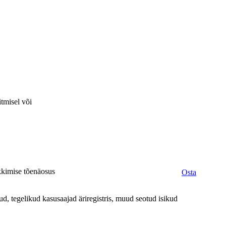
itmisel või
ekkimise tõenäosus
Osta
d, tegelikud kasusaajad äriregistris, muud seotud isikud