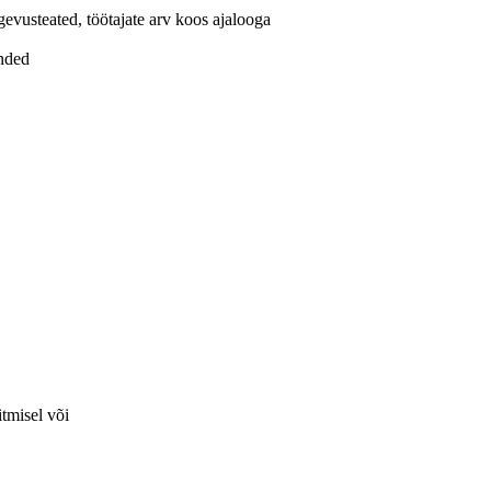
evusteated, töötajate arv koos ajalooga
anded
itmisel või