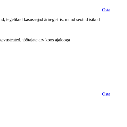
Osta
d, tegelikud kasusaajad äriregistris, muud seotud isikud
evusteated, töötajate arv koos ajalooga
Osta