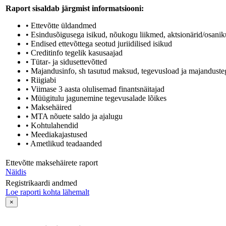
Raport sisaldab järgmist informatsiooni:
• Ettevõtte üldandmed
• Esindusõigusega isikud, nõukogu liikmed, aktsionärid/osaniku
• Endised ettevõttega seotud juriidilised isikud
• Creditinfo tegelik kasusaajad
• Tütar- ja sidusettevõtted
• Majandusinfo, sh tasutud maksud, tegevusload ja majandusteg
• Riigiabi
• Viimase 3 aasta olulisemad finantsnäitajad
• Müügitulu jagunemine tegevusalade lõikes
• Maksehäired
• MTA nõuete saldo ja ajalugu
• Kohtulahendid
• Meediakajastused
• Ametlikud teadaanded
Ettevõtte maksehäirete raport
Näidis
Registrikaardi andmed
Loe raporti kohta lähemalt
×