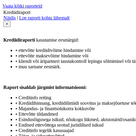
Vaata kõiki raporteid
Krediidiraport
Näidis
|
Loe raporti kohta lähemalt
×
Krediidiraporti
kasutamise eesmärgid:
• ettevõtte krediidivõime hindamine või
• ettevõtte maksevõime hindamine või
• kliendi või äripartneri taustakontroll lepingu sõlmimisel või tä
• muu sarnane eesmärk.
Raport sisaldab järgmist informatsiooni:
• Creditinfo reiting
• Krediidihinnang, krediidilimiidi soovitus ja maksejõuetuse t
• Majandus- ja finantsolukorra kokkuvõte
• Ettevõtte üldandmed
• Esindusõigusega isikud, nõukogu liikmed, aktsionärid/osaniku
• Endised ettevõttega seotud juriidilised isikud
• Creditinfo tegelik kasusaajad
• Tütar- ja sidusettevõtted