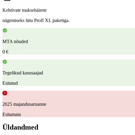
Kehtivate maksehäirete
nägemiseks liitu Proff XL paketiga.
MTA nõuded
0 €
Tegelikud kasusaajad
Esitatud
2025 majandusaruanne
Esitamata
Üldandmed